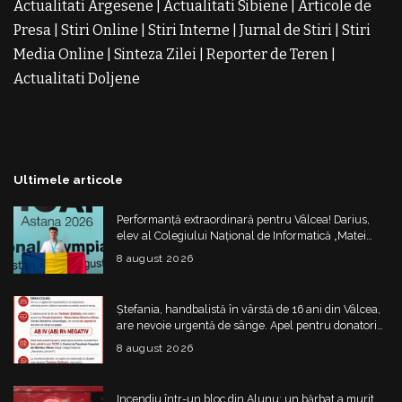
Actualitati Argesene
|
Actualitati Sibiene
|
Articole de
Presa
|
Stiri Online
|
Stiri Interne
|
Jurnal de Stiri
|
Stiri
Media Online
|
Sinteza Zilei
|
Reporter de Teren
|
Actualitati Doljene
Rochii Noi
Rochii de Revelion
Rochii
de Banchet
Rochii de Cununie
Magazin de Rochii
Rochii
pe Comanda
Rochii de Seara
Ultimele articole
Performanță extraordinară pentru Vâlcea! Darius,
elev al Colegiului Național de Informatică „Matei
Basarab”, a cucerit argintul la Olimpiada
8 august 2026
Internațională de Inteligență Artificială
Ștefania, handbalistă în vârstă de 16 ani din Vâlcea,
are nevoie urgentă de sânge. Apel pentru donatori
cu grupa AB IV negativ
8 august 2026
Incendiu într-un bloc din Alunu: un bărbat a murit,