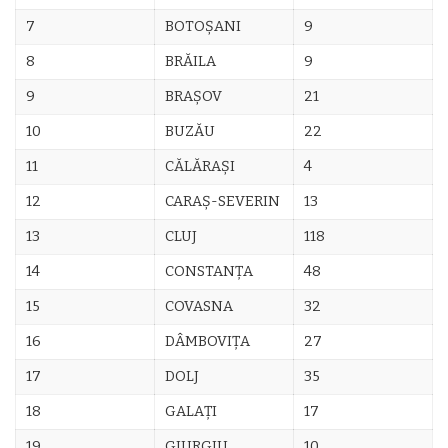
7
BOTOŞANI
9
8
BRĂILA
9
9
BRAŞOV
21
10
BUZĂU
22
11
CĂLĂRAŞI
4
12
CARAŞ-SEVERIN
13
13
CLUJ
118
14
CONSTANŢA
48
15
COVASNA
32
16
DÂMBOVIŢA
27
17
DOLJ
35
18
GALAŢI
17
19
GIURGIU
10