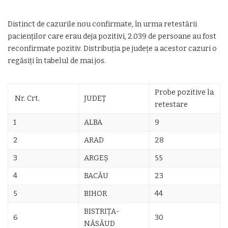
Distinct de cazurile nou confirmate, în urma retestării
pacienților care erau deja pozitivi, 2.039 de persoane au fost
reconfirmate pozitiv. Distribuția pe județe a acestor cazuri o
regăsiți în tabelul de mai jos.
Probe pozitive la
Nr. Crt.
JUDEȚ
retestare
1
ALBA
9
2
ARAD
28
3
ARGEŞ
55
4
BACĂU
23
5
BIHOR
44
BISTRIŢA-
6
30
NĂSĂUD