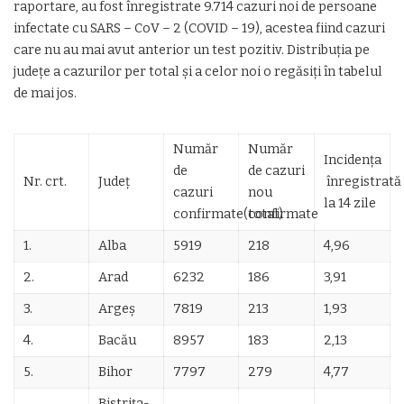
raportare, au fost înregistrate 9.714 cazuri noi de persoane
infectate cu SARS – CoV – 2 (COVID – 19), acestea fiind cazuri
care nu au mai avut anterior un test pozitiv. Distribuția pe
județe a cazurilor per total și a celor noi o regăsiți în tabelul
de mai jos.
Număr
Număr
Incidența
de
de cazuri
Nr. crt.
Județ
înregistrată
cazuri
nou
la 14 zile
confirmate(total)
confirmate
1.
Alba
5919
218
4,96
2.
Arad
6232
186
3,91
3.
Argeș
7819
213
1,93
4.
Bacău
8957
183
2,13
5.
Bihor
7797
279
4,77
Bistrița-