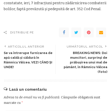
constatate, ieri, 7 infracțiuni pentru zădărnicirea combaterii
bolilor, faptă prevăzută și pedepsită de art. 352 Cod Penal.
DISTRIBUIE PE
ARTICOLUL ANTERIOR
URMĂTORUL ARTICOL
Se va întrerupe furnizarea de
BREAKING NEWS: Doi
apă caldă și căldură în
muncitori, surprinși de
Râmnicu Vâlcea. VEZI CÂND ȘI
prăbușirea unui mal de
UNDE!
pământ, în Râmnicu Vâlcea
(foto)
Lasă un comentariu
Adresa ta de email nu va fi publicată.
Câmpurile obligatorii sunt
marcate cu
*