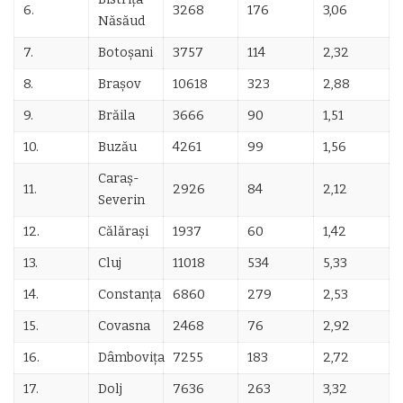
6.
3268
176
3,06
Năsăud
7.
Botoșani
3757
114
2,32
8.
Brașov
10618
323
2,88
9.
Brăila
3666
90
1,51
10.
Buzău
4261
99
1,56
Caraș-
11.
2926
84
2,12
Severin
12.
Călărași
1937
60
1,42
13.
Cluj
11018
534
5,33
14.
Constanța
6860
279
2,53
15.
Covasna
2468
76
2,92
16.
Dâmbovița
7255
183
2,72
17.
Dolj
7636
263
3,32