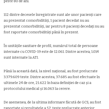
peste 80 de ani.
112 dintre decesele înregistrate sunt ale unor pacienți care
au prezentat comorbidități, 1 pacient decedat nu au
prezentat comorbidități, iar pentru 8 pacienți decedați nu au
fost raportate comorbidități până în prezent.
În unitățile sanitare de profil, numărul total de persoane
internate cu COVID-19 este de 12.061. Dintre acestea, 1.014
sunt internate la ATI.
Până la această dată, la nivel național, au fost prelucrate
3.379.609 teste. Dintre acestea, 37.685 au fost efectuate în
ultimele 24 de ore, 21.622 în baza definiției de caz și a
protocolului medical și 16.063 la cerere.
De asemenea, de la ultima informare făcută de GCS, au fost
raportate și rezultatele a 57 teste prelucrate anterior