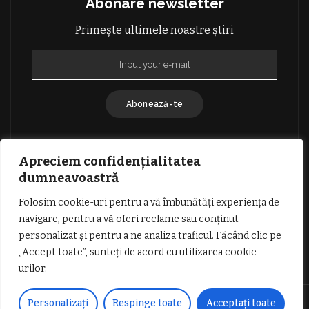
Abonare newsletter
Primește ultimele noastre știri
Abonează-te
Apreciem confidențialitatea
dumneavoastră
Folosim cookie-uri pentru a vă îmbunătăți experiența de
GDPR: POLITICA DE CONFIDENȚIALITATE
navigare, pentru a vă oferi reclame sau conținut
TERMENI SI CONDITII DE UTILIZARE
personalizat și pentru a ne analiza traficul. Făcând clic pe
INFORMATII DESPRE COOKIES
DESPRE NOI
„Accept toate”, sunteți de acord cu utilizarea cookie-
PUBLICITATE
urilor.
© Copyright Vocea Vâlcii | Toate drepturile rezervate | Site creat cu
Personalizați
Respinge toate
Acceptați toate