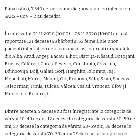
Până astăzi, 7.540 de persoane diagnosticate cu infecție cu
SARS – CoV – 2 au decedat.
În intervalul 04.11.2020 (10:00) – 05.11.2020 (10:00) au fost
raportate 121 decese (68 bărbați și 53 femei), ale unor
pacienți infectați cu noul coronavirus, internați în spitalele
din Alba, Arad, Argeș, Bacău, Bihor, Bistrița-Năsăud, Botoșani,
Brașov, Călărași, Caraș-Severin, Constanța, Covasna,
Dâmbovița, Dolj, Galați, Gorj, Harghita, Ialomița, Iași,
Mehedinți, Mureș, Neamț, Olt, Prahova, Sălaj, Sibiu, Suceava,
Teleorman, Timiș, Tulcea, Vâlcea, Vaslui, Vrancea, Ilfov și
Municipiul București.
Dintre acestea, 5 decese au fost înregistrate la categoria de
vârstă 40-49 de ani, 12 decese la categoria de vârstă 50-59 de
ani, 37 decese la categoria de vârstă 60-69 ani, 38 decese la
categoria de vârstă 70-79 ani și 29 decese la categoria de