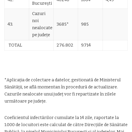
București
Cazuri
noi
43.
3685*
985
nealocate
pe județe
TOTAL
276.802
9.714
*Aplicația de colectare a datelor, gestionată de Ministerul
Sănătății, se află momentan în procedură de actualizare.
Cazurile nealocate unui județ vor fi repartizate în zilele
următoare pe județe.
Coeficientul infectărilor cumulate la 14 zile, raportate la
1.000 de locuitori este calculat de către Direcțiile de Sănătate
Publică, la nivelul Municipiului București și al județelor. Mai