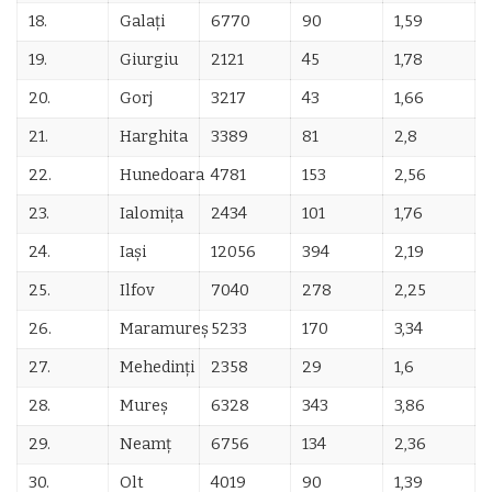
18.
Galați
6770
90
1,59
19.
Giurgiu
2121
45
1,78
20.
Gorj
3217
43
1,66
21.
Harghita
3389
81
2,8
22.
Hunedoara
4781
153
2,56
23.
Ialomița
2434
101
1,76
24.
Iași
12056
394
2,19
25.
Ilfov
7040
278
2,25
26.
Maramureș
5233
170
3,34
27.
Mehedinți
2358
29
1,6
28.
Mureș
6328
343
3,86
29.
Neamț
6756
134
2,36
30.
Olt
4019
90
1,39