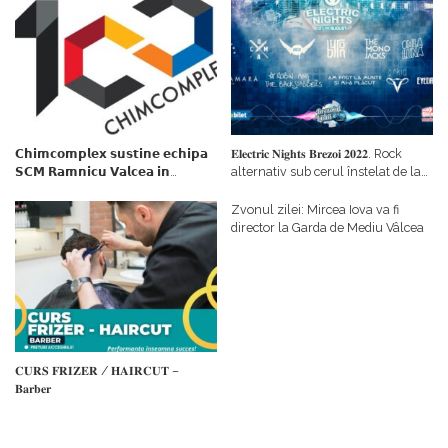
𝗖𝗵𝗶𝗺𝗰𝗼𝗺𝗽𝗹𝗲𝘅 𝘀𝘂𝘀𝘁𝗶𝗻𝗲 𝗲𝗰𝗵𝗶𝗽𝗮
𝐄𝐥𝐞𝐜𝐭𝐫𝐢𝐜 𝐍𝐢𝐠𝐡𝐭𝐬 𝐁𝐫𝐞𝐳𝐨𝐢 𝟐𝟎𝟐𝟐. Rock
𝗦𝗖𝗠 𝗥𝗮𝗺𝗻𝗶𝗰𝘂 𝗩𝗮𝗹𝗰𝗲𝗮 𝗶𝗻
alternativ sub cerul înstelat de la
𝗰𝗮𝗹𝗶𝘁𝗮𝘁𝗲 𝗱𝗲 𝗽𝗮𝗿𝘁𝗲𝗻𝗲𝗿
#𝐁𝐫𝐞𝐳𝐨𝐢𝐮𝐥𝐋𝐮𝐦𝐢𝐢
𝗳𝗶𝗻𝗮𝗻𝘁𝗮𝘁𝗼𝗿
Zvonul zilei: Mircea Iova va fi
director la Garda de Mediu Vâlcea
𝐂𝐔𝐑𝐒 𝐅𝐑𝐈𝐙𝐄𝐑 / 𝐇𝐀𝐈𝐑𝐂𝐔𝐓 –
𝐁𝐚𝐫𝐛𝐞𝐫