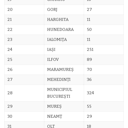
20
GORJ
27
21
HARGHITA
11
22
HUNEDOARA
50
23
IALOMIŢA
11
24
IAŞI
251
25
ILFOV
89
26
MARAMUREŞ
70
27
MEHEDINŢI
36
MUNICIPIUL
28
324
BUCUREŞTI
29
MUREŞ
55
30
NEAMŢ
29
31
OLT
18