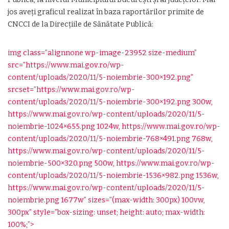
jos aveți graficul realizat în baza raportărilor primite de
CNCCI de la Direcțiile de Sănătate Publică:
img class=”alignnone wp-image-23952 size-medium”
src=”https://www.mai.gov.ro/wp-
content/uploads/2020/11/5-noiembrie-300×192.png”
srcset=”https://www.mai.gov.ro/wp-
content/uploads/2020/11/5-noiembrie-300×192.png 300w,
https://www.mai.gov.ro/wp-content/uploads/2020/11/5-
noiembrie-1024×655.png
1024w,
https://www.mai.gov.ro/wp-
content/uploads/2020/11/5-noiembrie-768×491.png
768w,
https://www.mai.gov.ro/wp-content/uploads/2020/11/5-
noiembrie-500×320.png
500w,
https://www.mai.gov.ro/wp-
content/uploads/2020/11/5-noiembrie-1536×982.png
1536w,
https://www.mai.gov.ro/wp-content/uploads/2020/11/5-
noiembrie.png
1677w” sizes=”(max-width: 300px) 100vw,
300px” style=”box-sizing: unset; height: auto; max-width:
100%;”>