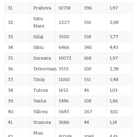
31.
Prahova
10718
396
1,97
Satu
32.
2227
156
2,08
Mare
33.
Sălaj
3500
158
5,77
34.
Sibiu
6466
340
4,43
35.
Suceava
10072
168
1,97
36.
Teleorman
3553
100
2,38
37.
Timiș
11010
551
5,48
38.
Tulcea
1652
46
1,03
39.
Vaslui
5446
108
1,86
40.
Vâlcea
5643
267
3,02
41.
Vrancea
3686
44
1,14
Mun.
42.
40248
1084
4,45