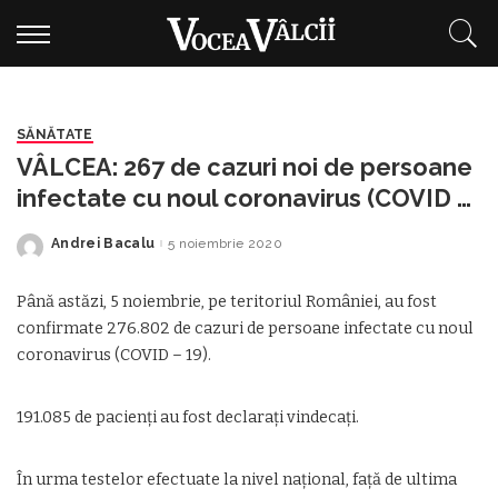
SĂNĂTATE
VÂLCEA: 267 de cazuri noi de persoane
infectate cu noul coronavirus (COVID –
19)
Andrei Bacalu
5 noiembrie 2020
Posted
by
Până astăzi, 5 noiembrie, pe teritoriul României, au fost
confirmate 276.802 de cazuri de persoane infectate cu noul
coronavirus (COVID – 19).
191.085 de pacienți au fost declarați vindecați.
În urma testelor efectuate la nivel național, față de ultima