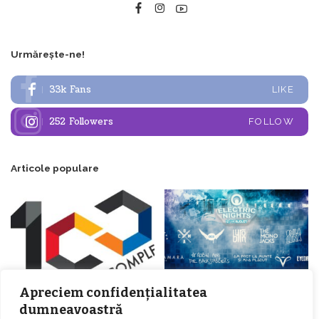
Urmărește-ne!
33k
Fans
LIKE
252
Followers
FOLLOW
Articole populare
Apreciem confidențialitatea
dumneavoastră
𝗖𝗵𝗶𝗺𝗰𝗼𝗺𝗽𝗹𝗲𝘅 𝘀𝘂𝘀𝘁𝗶𝗻𝗲 𝗲𝗰𝗵𝗶𝗽𝗮
𝐄𝐥𝐞𝐜𝐭𝐫𝐢𝐜 𝐍𝐢𝐠𝐡𝐭𝐬 𝐁𝐫𝐞𝐳𝐨𝐢 𝟐𝟎𝟐𝟐. Rock