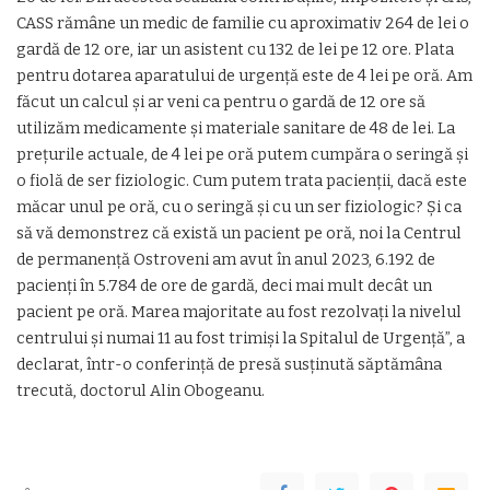
CASS rămâne un medic de familie cu aproximativ 264 de lei o
gardă de 12 ore, iar un asistent cu 132 de lei pe 12 ore. Plata
pentru dotarea aparatului de urgenţă este de 4 lei pe oră. Am
făcut un calcul şi ar veni ca pentru o gardă de 12 ore să
utilizăm medicamente şi materiale sanitare de 48 de lei. La
preţurile actuale, de 4 lei pe oră putem cumpăra o seringă şi
o fiolă de ser fiziologic. Cum putem trata pacienţii, dacă este
măcar unul pe oră, cu o seringă şi cu un ser fiziologic? Şi ca
să vă demonstrez că există un pacient pe oră, noi la Centrul
de permanenţă Ostroveni am avut în anul 2023, 6.192 de
pacienţi în 5.784 de ore de gardă, deci mai mult decât un
pacient pe oră. Marea majoritate au fost rezolvaţi la nivelul
centrului şi numai 11 au fost trimişi la Spitalul de Urgenţă”, a
declarat, într-o conferinţă de presă susținută săptămâna
trecută, doctorul Alin Obogeanu.