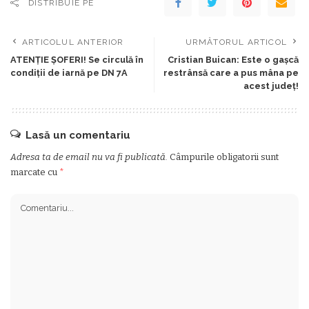
DISTRIBUIE PE
ARTICOLUL ANTERIOR
URMĂTORUL ARTICOL
ATENȚIE ȘOFERI! Se circulă în
Cristian Buican: Este o gaşcă
condiții de iarnă pe DN 7A
restrânsă care a pus mâna pe
acest judeţ!
Lasă un comentariu
Adresa ta de email nu va fi publicată.
Câmpurile obligatorii sunt
marcate cu
*