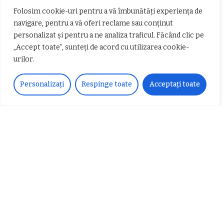
𝗦𝗖𝗠 𝗥𝗮𝗺𝗻𝗶𝗰𝘂 𝗩𝗮𝗹𝗰𝗲𝗮 𝗶𝗻
alternativ sub cerul înstelat de la
Folosim cookie-uri pentru a vă îmbunătăți experiența de
𝗰𝗮𝗹𝗶𝘁𝗮𝘁𝗲 𝗱𝗲 𝗽𝗮𝗿𝘁𝗲𝗻𝗲𝗿
#𝐁𝐫𝐞𝐳𝐨𝐢𝐮𝐥𝐋𝐮𝐦𝐢𝐢
𝗳𝗶𝗻𝗮𝗻𝘁𝗮𝘁𝗼𝗿
Zvonul zilei: Mircea Iova va fi
navigare, pentru a vă oferi reclame sau conținut
director la Garda de Mediu Vâlcea
personalizat și pentru a ne analiza traficul. Făcând clic pe
„Accept toate”, sunteți de acord cu utilizarea cookie-
urilor.
Personalizați
Respinge toate
Acceptați toate
𝐂𝐔𝐑𝐒 𝐅𝐑𝐈𝐙𝐄𝐑 / 𝐇𝐀𝐈𝐑𝐂𝐔𝐓 –
𝐁𝐚𝐫𝐛𝐞𝐫
Despre noi