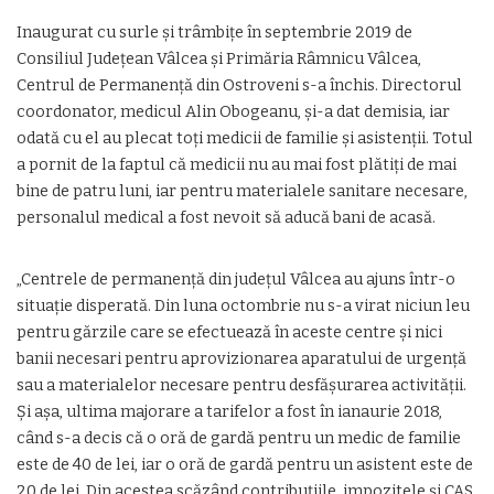
Inaugurat cu surle și trâmbițe în septembrie 2019 de
Consiliul Județean Vâlcea și Primăria Râmnicu Vâlcea,
Centrul de Permanenţă din Ostroveni s-a închis. Directorul
coordonator, medicul Alin Obogeanu, și-a dat demisia, iar
odată cu el au plecat toți medicii de familie și asistenții. Totul
a pornit de la faptul că medicii nu au mai fost plătiți de mai
bine de patru luni, iar pentru materialele sanitare necesare,
personalul medical a fost nevoit să aducă bani de acasă.
„Centrele de permanenţă din judeţul Vâlcea au ajuns într-o
situaţie disperată. Din luna octombrie nu s-a virat niciun leu
pentru gărzile care se efectuează în aceste centre şi nici
banii necesari pentru aprovizionarea aparatului de urgenţă
sau a materialelor necesare pentru desfăşurarea activităţii.
Şi aşa, ultima majorare a tarifelor a fost în ianaurie 2018,
când s-a decis că o oră de gardă pentru un medic de familie
este de 40 de lei, iar o oră de gardă pentru un asistent este de
20 de lei. Din acestea scăzând contribuţiile, impozitele şi CAS,