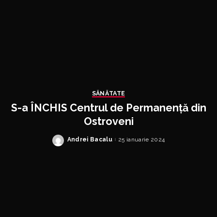
SĂNĂTATE
S-a ÎNCHIS Centrul de Permanență din
Ostroveni
Andrei Bacalu
25 ianuarie 2024
Posted
by