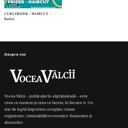
𝐂𝐔𝐑𝐒 𝐅𝐑𝐈𝐙𝐄𝐑 / 𝐇𝐀𝐈𝐑𝐂𝐔𝐓 –
𝐁𝐚𝐫𝐛𝐞𝐫
Despre noi
Vocea Vâlcii – publicație bi-săptămânală – este
ceea ce suntem și ceea ce facem, în fiecare zi. Un
ziar de luptă împotriva corupției, crimei
organizate, criminalității economico-financiare și
abuzurilor.