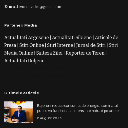
E-mail:
voceavalcii@gmail.com
Parteneri Media
Actualitati Argesene
|
Actualitati Sibiene
|
Articole de
Presa
|
Stiri Online
|
Stiri Interne
|
Jurnal de Stiri
|
Stiri
Media Online
|
Sinteza Zilei
|
Reporter de Teren
|
Actualitati Doljene
Rochii Noi
Rochii de Revelion
Rochii
de Banchet
Rochii de Cununie
Magazin de Rochii
Rochii
pe Comanda
Rochii de Seara
Ultimele articole
Bujoreni reduce consumul de energie: iluminatul
public va funcționa la intensitate redusă pe unele
străzi
6 august 2026