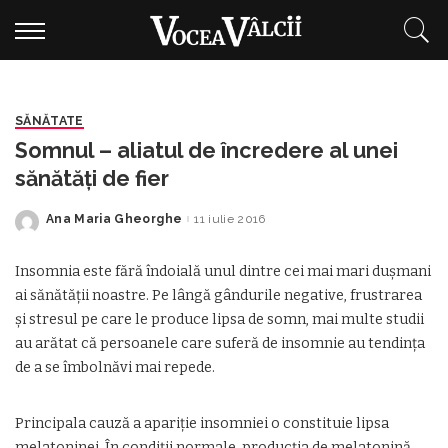
SĂNĂTATE
Somnul – aliatul de încredere al unei
sănătăţi de fier
Ana Maria Gheorghe
11 iulie 2016
Posted
by
Insomnia este fără îndoială unul dintre cei mai mari duşmani
ai sănătăţii noastre. Pe lângă gândurile negative, frustrarea
şi stresul pe care le produce lipsa de somn, mai multe studii
au arătat că persoanele care suferă de insomnie au tendinţa
de a se îmbolnăvi mai repede.
Principala cauză a apariţie insomniei o constituie lipsa
melatoninei. În condiţii normale, producţia de melatonină