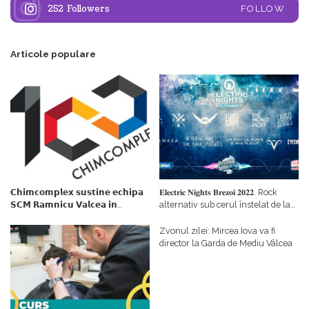
252
Followers
FOLLOW
Articole populare
𝗖𝗵𝗶𝗺𝗰𝗼𝗺𝗽𝗹𝗲𝘅 𝘀𝘂𝘀𝘁𝗶𝗻𝗲 𝗲𝗰𝗵𝗶𝗽𝗮
𝐄𝐥𝐞𝐜𝐭𝐫𝐢𝐜 𝐍𝐢𝐠𝐡𝐭𝐬 𝐁𝐫𝐞𝐳𝐨𝐢 𝟐𝟎𝟐𝟐. Rock
𝗦𝗖𝗠 𝗥𝗮𝗺𝗻𝗶𝗰𝘂 𝗩𝗮𝗹𝗰𝗲𝗮 𝗶𝗻
alternativ sub cerul înstelat de la
𝗰𝗮𝗹𝗶𝘁𝗮𝘁𝗲 𝗱𝗲 𝗽𝗮𝗿𝘁𝗲𝗻𝗲𝗿
#𝐁𝐫𝐞𝐳𝐨𝐢𝐮𝐥𝐋𝐮𝐦𝐢𝐢
𝗳𝗶𝗻𝗮𝗻𝘁𝗮𝘁𝗼𝗿
Zvonul zilei: Mircea Iova va fi
director la Garda de Mediu Vâlcea