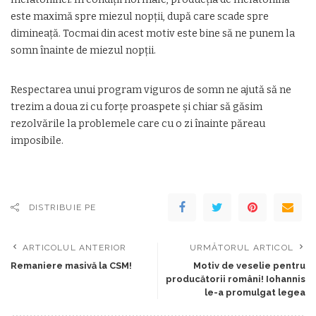
este maximă spre miezul nopţii, după care scade spre
dimineaţă. Tocmai din acest motiv este bine să ne punem la
somn înainte de miezul nopţii.
Respectarea unui program viguros de somn ne ajută să ne
trezim a doua zi cu forţe proaspete şi chiar să găsim
rezolvările la problemele care cu o zi înainte păreau
imposibile.
DISTRIBUIE PE
ARTICOLUL ANTERIOR
URMĂTORUL ARTICOL
Remaniere masivă la CSM!
Motiv de veselie pentru
producătorii români! Iohannis
le-a promulgat legea