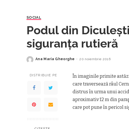
SOCIAL
Podul din Diculeşti
siguranţa rutieră
Ana Maria Gheorghe
20 noiembrie 2016
Posted
by
DISTRIBUIE PE
În imaginile primite astăz
care traversează râul Cerna
distrus în urma unui accide
aproximativ 12 m din parap
care pot pune în pericol si
CITEȘTE