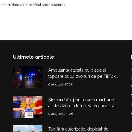
 pentru data viitoare când o să comentez.
Ultimele articole
Ambulanță atacată cu pietre și
topoare după zvonuri de pe TikTok.
Trei tineri au fost reținuți
9 august 2026
Ștefania Uță, printre cele mai bune
atlete U20 din lume! Vâlceanca s-a
calificat în finala de la Eugene
9 august 2026
Taxi fără autorizație, depistat de