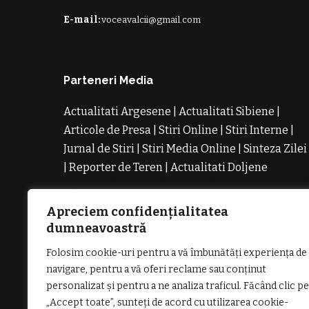
E-mail:
voceavalcii@gmail.com
Parteneri Media
Actualitati Argesene
|
Actualitati Sibiene
|
Articole de Presa
|
Stiri Online
|
Stiri Interne
|
Jurnal de Stiri
|
Stiri Media Online
|
Sinteza Zilei
|
Reporter de Teren
|
Actualitati Doljene
Rochii
Noi
Rochii de Revelion
Rochii de Banchet
Rochi
de Cununie
Magazin de Rochii
Rochii pe
Apreciem confidențialitatea
Comanda
Rochii de Seara
dumneavoastră
Folosim cookie-uri pentru a vă îmbunătăți experiența de
navigare, pentru a vă oferi reclame sau conținut
personalizat și pentru a ne analiza traficul. Făcând clic pe
„Accept toate”, sunteți de acord cu utilizarea cookie-