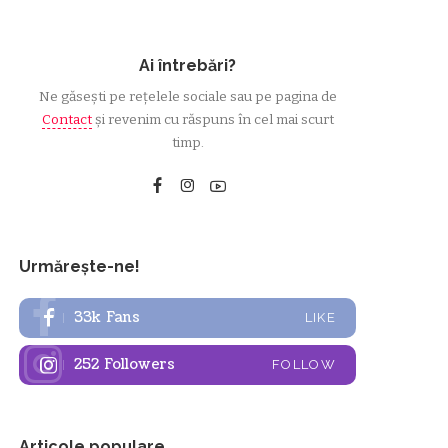
Ai întrebări?
Ne găsești pe rețelele sociale sau pe pagina de
Contact
și revenim cu răspuns în cel mai scurt
timp.
Urmărește-ne!
33k
Fans
LIKE
252
Followers
FOLLOW
Articole populare