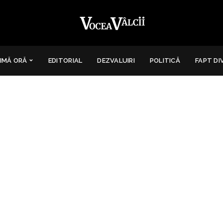
IMĂ ORĂ
EDITORIAL
DEZVALUIRI
POLITICĂ
FAPT DI