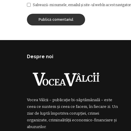
Salvează-mi numele, emailul și site-ul web în acest navigator
Despre noi
Vocea Vâlcii – publicație bi-săptămânală – este
ceea ce suntem și ceea ce facem, în fiecare zi. Un
ziar de luptă împotriva corupției, crimei
organizate, criminalității economico-financiare și
abuzurilor.