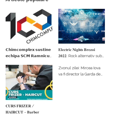
𝗖𝗵𝗶𝗺𝗰𝗼𝗺𝗽𝗹𝗲𝘅 𝘀𝘂𝘀𝘁𝗶𝗻𝗲
𝐄𝐥𝐞𝐜𝐭𝐫𝐢𝐜 𝐍𝐢𝐠𝐡𝐭𝐬 𝐁𝐫𝐞𝐳𝐨𝐢
𝗲𝗰𝗵𝗶𝗽𝗮 𝗦𝗖𝗠 𝗥𝗮𝗺𝗻𝗶𝗰𝘂
𝟐𝟎𝟐𝟐. Rock alternativ sub
𝗩𝗮𝗹𝗰𝗲𝗮 𝗶𝗻 𝗰𝗮𝗹𝗶𝘁𝗮𝘁𝗲 𝗱𝗲
cerul înstelat de la
Zvonul zilei: Mircea Iova
𝗽𝗮𝗿𝘁𝗲𝗻𝗲𝗿 𝗳𝗶𝗻𝗮𝗻𝘁𝗮𝘁𝗼𝗿
#𝐁𝐫𝐞𝐳𝐨𝐢𝐮𝐥𝐋𝐮𝐦𝐢𝐢
va fi director la Garda de
Mediu Vâlcea
𝐂𝐔𝐑𝐒 𝐅𝐑𝐈𝐙𝐄𝐑 /
𝐇𝐀𝐈𝐑𝐂𝐔𝐓 – 𝐁𝐚𝐫𝐛𝐞𝐫