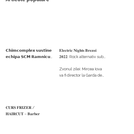
𝗖𝗵𝗶𝗺𝗰𝗼𝗺𝗽𝗹𝗲𝘅 𝘀𝘂𝘀𝘁𝗶𝗻𝗲
𝐄𝐥𝐞𝐜𝐭𝐫𝐢𝐜 𝐍𝐢𝐠𝐡𝐭𝐬 𝐁𝐫𝐞𝐳𝐨𝐢
𝗲𝗰𝗵𝗶𝗽𝗮 𝗦𝗖𝗠 𝗥𝗮𝗺𝗻𝗶𝗰𝘂
𝟐𝟎𝟐𝟐. Rock alternativ sub
𝗩𝗮𝗹𝗰𝗲𝗮 𝗶𝗻 𝗰𝗮𝗹𝗶𝘁𝗮𝘁𝗲 𝗱𝗲
cerul înstelat de la
Zvonul zilei: Mircea Iova
𝗽𝗮𝗿𝘁𝗲𝗻𝗲𝗿 𝗳𝗶𝗻𝗮𝗻𝘁𝗮𝘁𝗼𝗿
#𝐁𝐫𝐞𝐳𝐨𝐢𝐮𝐥𝐋𝐮𝐦𝐢𝐢
va fi director la Garda de
Mediu Vâlcea
𝐂𝐔𝐑𝐒 𝐅𝐑𝐈𝐙𝐄𝐑 /
𝐇𝐀𝐈𝐑𝐂𝐔𝐓 – 𝐁𝐚𝐫𝐛𝐞𝐫