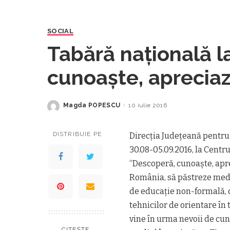
SOCIAL
Tabără naţională 
cunoaşte, apreciaz
Magda POPESCU
10 iulie 2016
Posted
by
DISTRIBUIE PE
Direcţia Judeţeană pentru 
30.08-05.09.2016, la Centr
“Descoperă, cunoaşte, aprec
România, să păstreze mediu
de educaţie non-formală, 
tehnicilor de orientare în 
vine în urma nevoii de cuno
CITEȘTE