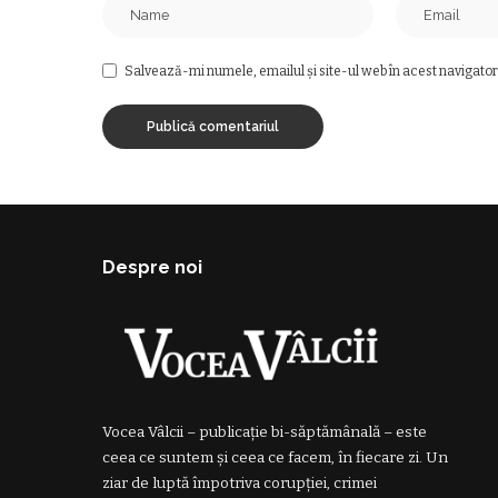
Salvează-mi numele, emailul și site-ul web în acest navigator
Despre noi
Vocea Vâlcii – publicație bi-săptămânală – este
ceea ce suntem și ceea ce facem, în fiecare zi. Un
ziar de luptă împotriva corupției, crimei