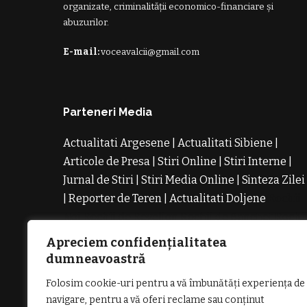
organizate, criminalității economico-financiare și
abuzurilor.
E-mail:
voceavalcii@gmail.com
Parteneri Media
Actualitati Argesene
|
Actualitati Sibiene
|
Articole de Presa
|
Stiri Online
|
Stiri Interne
|
Jurnal de Stiri
|
Stiri Media Online
|
Sinteza Zilei
|
Reporter de Teren
|
Actualitati Doljene
Rochii
Noi
Rochii de Revelion
Rochii de Banchet
Rochi
de Cununie
Magazin de Rochii
Rochii pe
Apreciem confidențialitatea
Comanda
Rochii de Seara
dumneavoastră
Folosim cookie-uri pentru a vă îmbunătăți experiența de
navigare, pentru a vă oferi reclame sau conținut