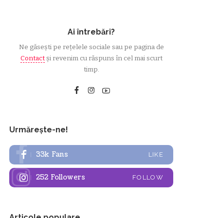
Ai întrebări?
Ne găsești pe rețelele sociale sau pe pagina de
Contact
și revenim cu răspuns în cel mai scurt
timp.
Urmărește-ne!
33k
Fans
LIKE
252
Followers
FOLLOW
Articole populare