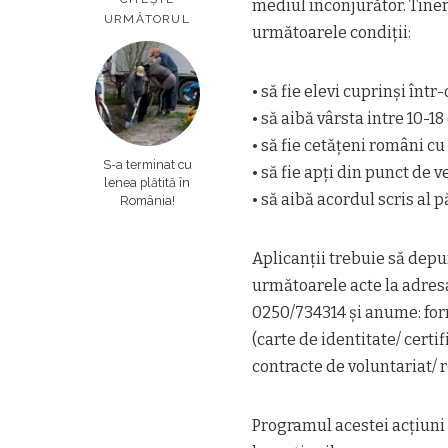
mediul înconjurător. Tiner
URMĂTORUL
următoarele condiții:
• să fie elevi cuprinși înt
• să aibă vârsta intre 10-18
• să fie cetățeni români c
S-a terminat cu
• să fie apți din punct de 
lenea plătită în
• să aibă acordul scris al p
România!
Aplicanții trebuie să depu
următoarele acte la adres
0250/734314 şi anume: form
(carte de identitate/ certi
contracte de voluntariat/ r
Programul acestei acţiuni ș