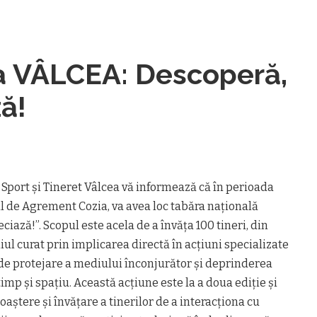
la VÂLCEA: Descoperă,
ă!
Sport şi Tineret Vâlcea vă informează că în perioada
ul de Agrement Cozia, va avea loc tabăra națională
iază!”. Scopul este acela de a învăţa 100 tineri, din
l curat prin implicarea directă în acţiuni specializate
de protejare a mediului înconjurător şi deprinderea
timp şi spaţiu. Această acţiune este la a doua ediţie şi
aştere şi învăţare a tinerilor de a interacţiona cu