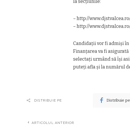
la secţiunile:
– http://www.djstvalcea.r
– http://www.djstvalcea.ro
Candidaţii vor fi admişi în 
Finanţarea va fi asigurată 
selectaţi urmând să îşi as
puteți afla și la numărul 
Distribuie p
DISTRIBUIE PE
ARTICOLUL ANTERIOR