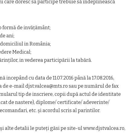
ii care doresc să participe trebuie să îndeplinească
r-o formă de invățământ;
 de ani;
u domiciliul in România;
vedere Medical;
ărinților, in vederea participării la tabără.
nă incepând cu data de 11.07.2016 până la 17.08.2016,
a de e-mail djst.valcea@mts.ro sau pe numărul de fax
ularul tip de inscriere, copii după actul de identitate
ficat de nastere), diplome/ certificate/ adeverinte/
ecomandari, etc. și acordul scris al parintilor.
i alte detalii le puteţi găsi pe site-ul www.djstvalcea.ro,