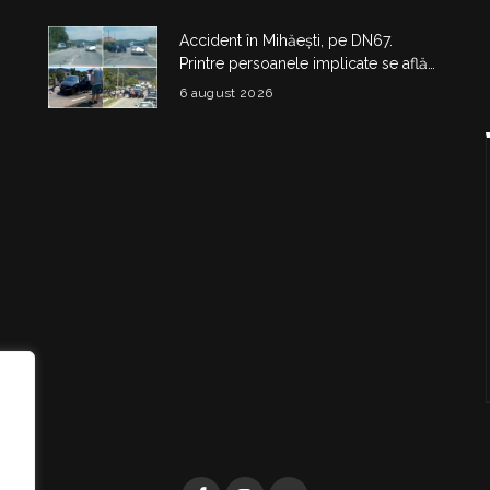
Accident în Mihăești, pe DN67.
Printre persoanele implicate se află
și doi copii
6 august 2026
i