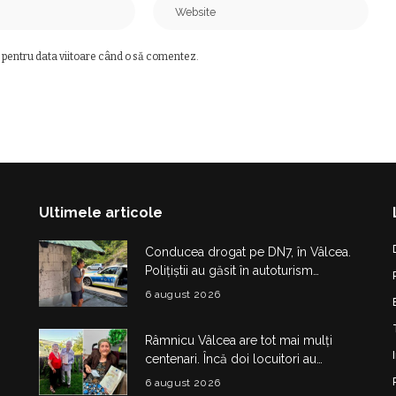
 pentru data viitoare când o să comentez.
Ultimele articole
Conducea drogat pe DN7, în Vâlcea.
Polițiștii au găsit în autoturism
obiecte și substanțe suspecte
6 august 2026
Râmnicu Vâlcea are tot mai mulți
centenari. Încă doi locuitori au
împlinit 100 de ani în doar câteva zile
6 august 2026