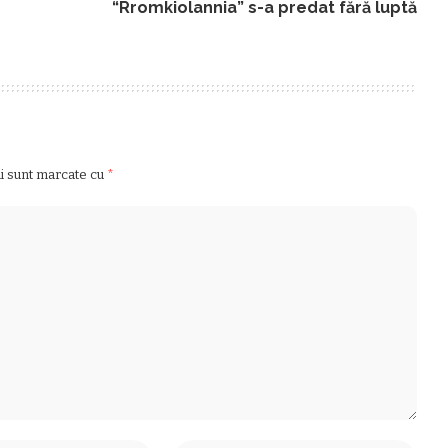
“Rromkiolannia” s-a predat fără luptă
ii sunt marcate cu
*