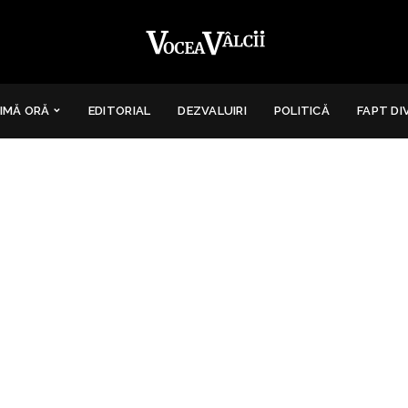
IMĂ ORĂ
EDITORIAL
DEZVALUIRI
POLITICĂ
FAPT DI