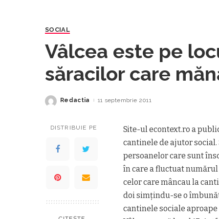
SOCIAL
Vâlcea este pe locu
săracilor care măn
Redactia
11 septembrie 2011
Posted
by
DISTRIBUIE PE
Site-ul econtext.ro a publ
cantinele de ajutor social
persoanelor care sunt înscr
în care a fluctuat numărul
celor care mâncau la cantine
doi simţindu-se o îmbunătă
cantinele sociale aproape 
CITEȘTE