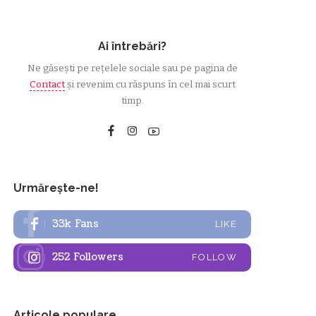
Ai întrebări?
Ne găsești pe rețelele sociale sau pe pagina de
Contact
și revenim cu răspuns în cel mai scurt
timp.
Urmărește-ne!
33k
Fans
LIKE
252
Followers
FOLLOW
Articole populare