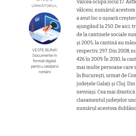
Vâlcea ocupă locul 17. Astfe
URMĂTORUL
vâlceni, numărul acestora 
a avut loc o uşoară creşte
ajungând la 250. De aici, t
de la cantinele sociale sun
şi 2005, la cantină au mânc
VESTE BUNĂ!
respectiv, 297. Din 2008, 
Documente în
426 în 2009. În 2010, la ca
format digital
pentru cetățenii
mai multe persoane care s
români
în Bucureşti, urmat de Co
judeţele Galaţi şi Cluj. Di
nevoiaşi. Cea mai drastică 
clasamentul judeţelor und
numărul acestora dublându