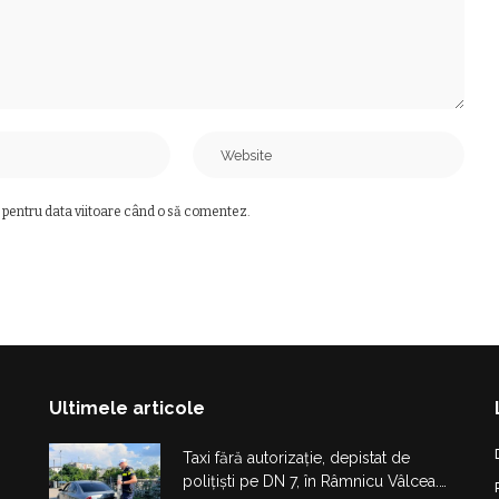
 pentru data viitoare când o să comentez.
Ultimele articole
Taxi fără autorizație, depistat de
polițiști pe DN 7, în Râmnicu Vâlcea.