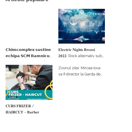
𝗖𝗵𝗶𝗺𝗰𝗼𝗺𝗽𝗹𝗲𝘅 𝘀𝘂𝘀𝘁𝗶𝗻𝗲
𝐄𝐥𝐞𝐜𝐭𝐫𝐢𝐜 𝐍𝐢𝐠𝐡𝐭𝐬 𝐁𝐫𝐞𝐳𝐨𝐢
𝗲𝗰𝗵𝗶𝗽𝗮 𝗦𝗖𝗠 𝗥𝗮𝗺𝗻𝗶𝗰𝘂
𝟐𝟎𝟐𝟐. Rock alternativ sub
𝗩𝗮𝗹𝗰𝗲𝗮 𝗶𝗻 𝗰𝗮𝗹𝗶𝘁𝗮𝘁𝗲 𝗱𝗲
cerul înstelat de la
Zvonul zilei: Mircea Iova
𝗽𝗮𝗿𝘁𝗲𝗻𝗲𝗿 𝗳𝗶𝗻𝗮𝗻𝘁𝗮𝘁𝗼𝗿
#𝐁𝐫𝐞𝐳𝐨𝐢𝐮𝐥𝐋𝐮𝐦𝐢𝐢
va fi director la Garda de
Mediu Vâlcea
𝐂𝐔𝐑𝐒 𝐅𝐑𝐈𝐙𝐄𝐑 /
𝐇𝐀𝐈𝐑𝐂𝐔𝐓 – 𝐁𝐚𝐫𝐛𝐞𝐫