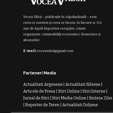
Vocea Vâlcii – publicație bi-săptămânală – este
ceea ce suntem și ceea ce facem, în fiecare zi. Un
ziar de luptă împotriva corupției, crimei
organizate, criminalității economico-financiare și
abuzurilor.
E-mail:
voceavalcii@gmail.com
Parteneri Media
Actualitati Argesene
|
Actualitati Sibiene
|
Articole de Presa
|
Stiri Online
|
Stiri Interne
|
Jurnal de Stiri
|
Stiri Media Online
|
Sinteza Zilei
|
Reporter de Teren
|
Actualitati Doljene
Rochii
Noi
Rochii de Revelion
Rochii de Banchet
Rochi