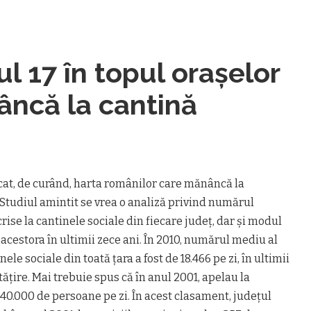
l 17 în topul oraşelor
âncă la cantină
icat, de curând, harta românilor care mănâncă la
. Studiul amintit se vrea o analiză privind numărul
ise la cantinele sociale din fiecare judeţ, dar şi modul
 acestora în ultimii zece ani. În 2010, numărul mediu al
le sociale din toată ţara a fost de 18.466 pe zi, în ultimii
ţire. Mai trebuie spus că în anul 2001, apelau la
40.000 de persoane pe zi. În acest clasament, judeţul