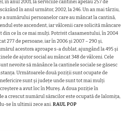
l, în anul 2001, la serviciile cantinei apelau 257 de
scăzând în anul următor, 2002, la 246. Un an mai târziu,
re a numărului persoanelor care au mâncat la cantină,
rendul este ascendent, iar vâlcenii care solicită mâncare
t din ce în ce mai mulţi. Potrivit clasamentului, în 2004
at 277 de persoane, iar în 2006 şi 2007 – 290 şi,
numărul acestora aproape s-a dublat, ajungând la 495 şi
ntinele de ajutor social au mâncat 348 de vâlceni. Cele
unt nevoite să mănânce la cantinele sociale se găsesc
nstanţa. Următoarele două poziţii sunt ocupate de
n nefericire sunt şi judeţe unde sunt tot mai mulţi
creştere a avut loc în Mureş. A doua poziţie în
e a crescut numărul săracilor este ocupată de Ialomiţa,
-se în ultimii zece ani.
RAUL POP