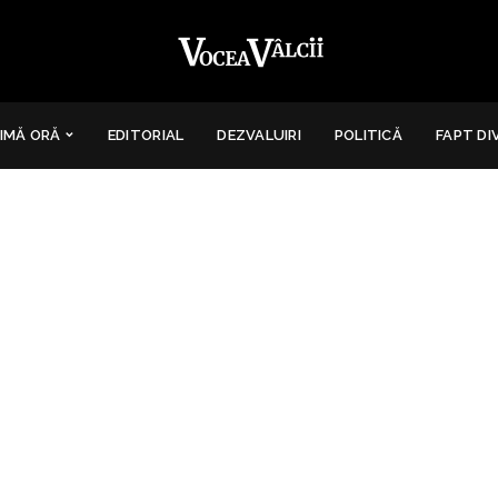
IMĂ ORĂ
EDITORIAL
DEZVALUIRI
POLITICĂ
FAPT DI