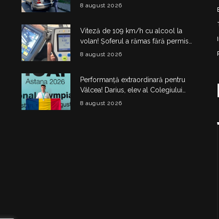
Șoferul a rămas fără plăcuțe timp de
8 august 2026
6 luni
Viteză de 109 km/h cu alcool la
volan! Șoferul a rămas fără permis
180 de zile și a primit amendă de
8 august 2026
4.325 de lei
Performanță extraordinară pentru
Vâlcea! Darius, elev al Colegiului
Național de Informatică „Matei
8 august 2026
Basarab”, a cucerit argintul la
Olimpiada Internațională de
Inteligență Artificială
i