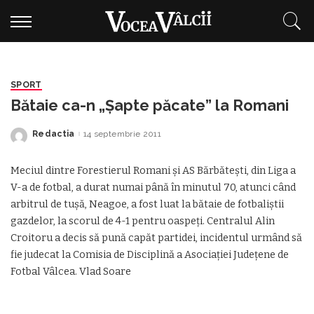
SPORT
Bătaie ca-n „Șapte păcate” la Romani
Redactia
14 septembrie 2011
Posted
by
Meciul dintre Forestierul Romani și AS Bărbătești, din Liga a
V-a de fotbal, a durat numai până în minutul 70, atunci când
arbitrul de tușă, Neagoe, a fost luat la bătaie de fotbaliștii
gazdelor, la scorul de 4-1 pentru oaspeți. Centralul Alin
Croitoru a decis să pună capăt partidei, incidentul urmând să
fie judecat la Comisia de Disciplină a Asociației Județene de
Fotbal Vâlcea. Vlad Soare