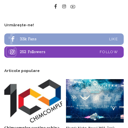
Urmărește-ne!
33k
Fans
LIKE
252
Followers
FOLLOW
Articole populare
𝗖𝗵𝗶𝗺𝗰𝗼𝗺𝗽𝗹𝗲𝘅 𝘀𝘂𝘀𝘁𝗶𝗻𝗲 𝗲𝗰𝗵𝗶𝗽𝗮
𝐄𝐥𝐞𝐜𝐭𝐫𝐢𝐜 𝐍𝐢𝐠𝐡𝐭𝐬 𝐁𝐫𝐞𝐳𝐨𝐢 𝟐𝟎𝟐𝟐. Rock