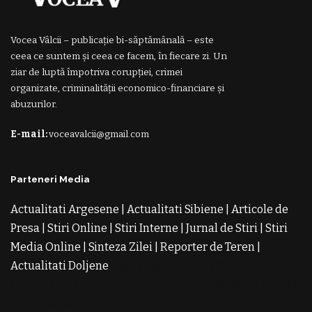
Vocea Vâlcii – publicație bi-săptămânală – este
ceea ce suntem și ceea ce facem, în fiecare zi. Un
ziar de luptă împotriva corupției, crimei
organizate, criminalității economico-financiare și
abuzurilor.
E-mail:
voceavalcii@gmail.com
Parteneri Media
Actualitati Argesene
|
Actualitati Sibiene
|
Articole de
Presa
|
Stiri Online
|
Stiri Interne
|
Jurnal de Stiri
|
Stiri
Media Online
|
Sinteza Zilei
|
Reporter de Teren
|
Actualitati Doljene
Rochii Noi
Rochii de Revelion
Rochii
de Banchet
Rochii de Cununie
Magazin de Rochii
Rochii
pe Comanda
Rochii de Seara