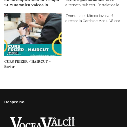
𝗦𝗖𝗠 𝗥𝗮𝗺𝗻𝗶𝗰𝘂 𝗩𝗮𝗹𝗰𝗲𝗮 𝗶𝗻
alternativ sub cerul înstelat de la
𝗰𝗮𝗹𝗶𝘁𝗮𝘁𝗲 𝗱𝗲 𝗽𝗮𝗿𝘁𝗲𝗻𝗲𝗿
#𝐁𝐫𝐞𝐳𝐨𝐢𝐮𝐥𝐋𝐮𝐦𝐢𝐢
𝗳𝗶𝗻𝗮𝗻𝘁𝗮𝘁𝗼𝗿
Zvonul zilei: Mircea Iova va fi
director la Garda de Mediu Vâlcea
𝐂𝐔𝐑𝐒 𝐅𝐑𝐈𝐙𝐄𝐑 / 𝐇𝐀𝐈𝐑𝐂𝐔𝐓 –
𝐁𝐚𝐫𝐛𝐞𝐫
Despre noi