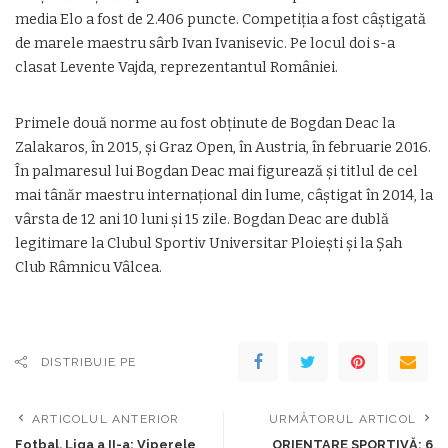
media Elo a fost de 2.406 puncte. Competiția a fost câștigată
de marele maestru sârb Ivan Ivanisevic. Pe locul doi s-a
clasat Levente Vajda, reprezentantul României.
Primele două norme au fost obținute de Bogdan Deac la
Zalakaros, în 2015, și Graz Open, în Austria, în februarie 2016.
În palmaresul lui Bogdan Deac mai figurează și titlul de cel
mai tânăr maestru internațional din lume, câștigat în 2014, la
vârsta de 12 ani 10 luni și 15 zile. Bogdan Deac are dublă
legitimare la Clubul Sportiv Universitar Ploiești și la Șah
Club Râmnicu Vâlcea.
DISTRIBUIE PE
ARTICOLUL ANTERIOR
URMĂTORUL ARTICOL
Fotbal, Liga a II-a: Viperele
ORIENTARE SPORTIVĂ: 6