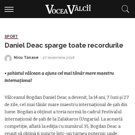
SPORT
Daniel Deac sparge toate recordurile
Nicu Tănase
27 noiembrie 2016
Posted
by
• șahistul vâlcean a ajuns cel mai tânăr mare maestru
internațional
Vâlceanul Bogdan Daniel Deac a devenit, la 14 ani, 7 luni și 27
de zile, cel mai tânăr mare maestru internațional de șah din
lume. Bogdan a obținut a treia normă în cadrul Festivalul
internațional de șah de la Zalakaros (Ungaria). La această
competiție, aflată la ediția cu numărul 35, Bogdan Deac a
reușit să obțină 6 puncte într-un turneu puternic unde