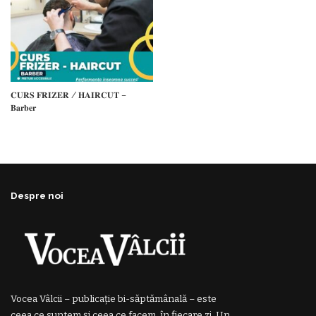
𝐂𝐔𝐑𝐒 𝐅𝐑𝐈𝐙𝐄𝐑 / 𝐇𝐀𝐈𝐑𝐂𝐔𝐓 –
𝐁𝐚𝐫𝐛𝐞𝐫
Despre noi
Vocea Vâlcii – publicație bi-săptămânală – este
ceea ce suntem și ceea ce facem, în fiecare zi. Un