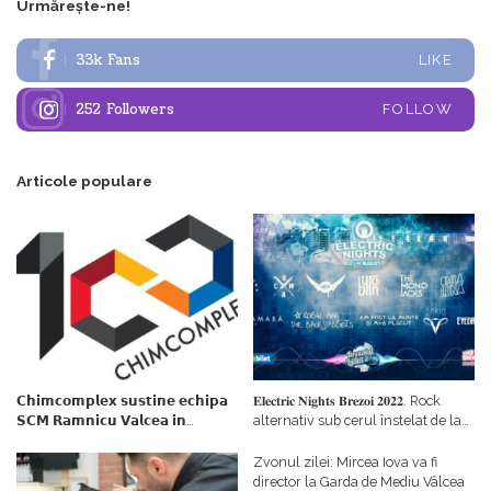
Urmărește-ne!
33k
Fans
LIKE
252
Followers
FOLLOW
Articole populare
𝗖𝗵𝗶𝗺𝗰𝗼𝗺𝗽𝗹𝗲𝘅 𝘀𝘂𝘀𝘁𝗶𝗻𝗲 𝗲𝗰𝗵𝗶𝗽𝗮
𝐄𝐥𝐞𝐜𝐭𝐫𝐢𝐜 𝐍𝐢𝐠𝐡𝐭𝐬 𝐁𝐫𝐞𝐳𝐨𝐢 𝟐𝟎𝟐𝟐. Rock
𝗦𝗖𝗠 𝗥𝗮𝗺𝗻𝗶𝗰𝘂 𝗩𝗮𝗹𝗰𝗲𝗮 𝗶𝗻
alternativ sub cerul înstelat de la
𝗰𝗮𝗹𝗶𝘁𝗮𝘁𝗲 𝗱𝗲 𝗽𝗮𝗿𝘁𝗲𝗻𝗲𝗿
#𝐁𝐫𝐞𝐳𝐨𝐢𝐮𝐥𝐋𝐮𝐦𝐢𝐢
𝗳𝗶𝗻𝗮𝗻𝘁𝗮𝘁𝗼𝗿
Zvonul zilei: Mircea Iova va fi
director la Garda de Mediu Vâlcea