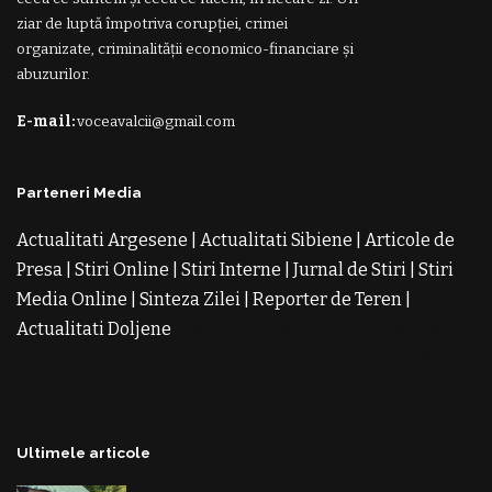
ziar de luptă împotriva corupției, crimei
organizate, criminalității economico-financiare și
abuzurilor.
E-mail:
voceavalcii@gmail.com
Parteneri Media
Actualitati Argesene
|
Actualitati Sibiene
|
Articole de
Presa
|
Stiri Online
|
Stiri Interne
|
Jurnal de Stiri
|
Stiri
Media Online
|
Sinteza Zilei
|
Reporter de Teren
|
Actualitati Doljene
Rochii Noi
Rochii de Revelion
Rochii
de Banchet
Rochii de Cununie
Magazin de Rochii
Rochii
pe Comanda
Rochii de Seara
Ultimele articole