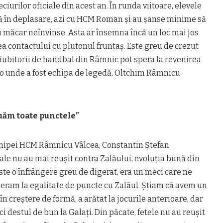
ciurilor oficiale din acest an. În runda viitoare, elevele
că în deplasare, azi cu HCM Roman și au șanse minime să
u măcar neînvinse. Asta ar însemna încă un loc mai jos
ea contactului cu plutonul fruntaș. Este greu de crezut
n iubitorii de handbal din Râmnic pot spera la revenirea
olo unde a fost echipa de legedă, Oltchim Râmnicu
ăm toate punctele”
chipei HCM Râmnicu Vâlcea, Constantin Ștefan
ale nu au mai reușit contra Zalăului, evoluția bună din
Este o înfrângere greu de digerat, era un meci care ne
 eram la egalitate de puncte cu Zalăul. Știam că avem un
în creștere de formă, a arătat la jocurile anterioare, dar
 destul de bun la Galați. Din păcate, fetele nu au reușit