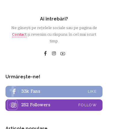
Ai întrebări?
Ne găsești pe rețelele sociale sau pe pagina de
Contact
și revenim cu răspuns în cel mai scurt
timp.
Urmărește-ne!
33k
Fans
LIKE
252
Followers
FOLLOW
Articole populare