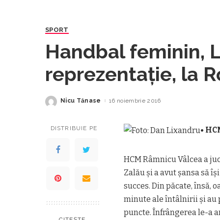
SPORT
Handbal feminin, L
reprezentație, la
Nicu Tănase
16 noiembrie 2016
Posted
by
DISTRIBUIE PE
• HC
HCM Râmnicu Vâlcea a juca
Zalău și a avut șansa să îș
succes. Din păcate, însă, 
minute ale întâlnirii și au 
puncte. Înfrângerea le-a a
CITEȘTE