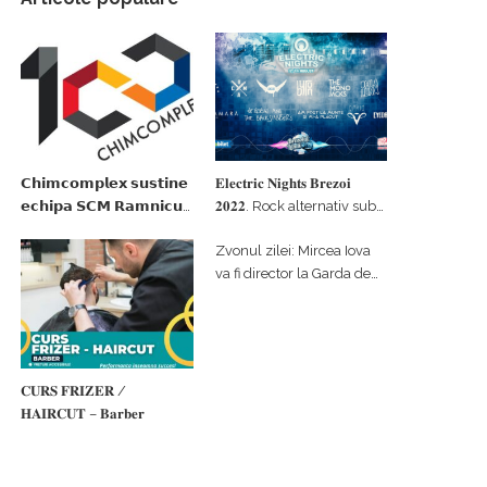
𝗖𝗵𝗶𝗺𝗰𝗼𝗺𝗽𝗹𝗲𝘅 𝘀𝘂𝘀𝘁𝗶𝗻𝗲
𝐄𝐥𝐞𝐜𝐭𝐫𝐢𝐜 𝐍𝐢𝐠𝐡𝐭𝐬 𝐁𝐫𝐞𝐳𝐨𝐢
𝗲𝗰𝗵𝗶𝗽𝗮 𝗦𝗖𝗠 𝗥𝗮𝗺𝗻𝗶𝗰𝘂
𝟐𝟎𝟐𝟐. Rock alternativ sub
𝗩𝗮𝗹𝗰𝗲𝗮 𝗶𝗻 𝗰𝗮𝗹𝗶𝘁𝗮𝘁𝗲 𝗱𝗲
cerul înstelat de la
Zvonul zilei: Mircea Iova
𝗽𝗮𝗿𝘁𝗲𝗻𝗲𝗿 𝗳𝗶𝗻𝗮𝗻𝘁𝗮𝘁𝗼𝗿
#𝐁𝐫𝐞𝐳𝐨𝐢𝐮𝐥𝐋𝐮𝐦𝐢𝐢
va fi director la Garda de
Mediu Vâlcea
𝐂𝐔𝐑𝐒 𝐅𝐑𝐈𝐙𝐄𝐑 /
𝐇𝐀𝐈𝐑𝐂𝐔𝐓 – 𝐁𝐚𝐫𝐛𝐞𝐫