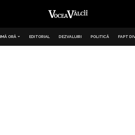
IMĂ ORĂ
EDITORIAL
DEZVALUIRI
POLITICĂ
FAPT DI