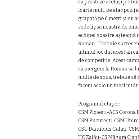
să presteze același joc bun
foarte mult, pe atac poziți
grupată pe 6 metri și nu a
vede lipsa noastră de omo
echipei noastre așteaptă m
Roman. ”Trebuie să trecem
ultimul joc din acest an c
de competiție. Acest campi
să mergem la Roman să lua
multe de spus, trebuie să
facem acolo un meci mult 
Programul etapei:
CSM Ploieşti-ACS Corona 
CSM Bucureşti-CSM Unire
CSU Danubius Galaţi-CSM 
HC Zalău-CS Măgura Cisn