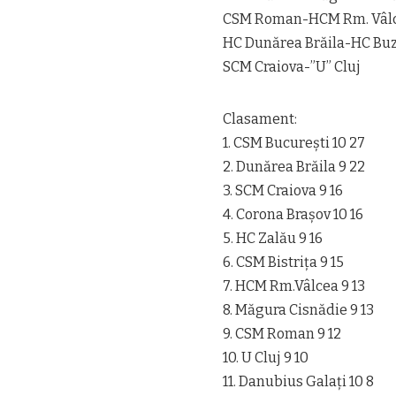
CSM Roman-HCM Rm. Vâl
HC Dunărea Brăila-HC Bu
SCM Craiova-”U” Cluj
Clasament:
1. CSM București 10 27
2. Dunărea Brăila 9 22
3. SCM Craiova 9 16
4. Corona Brașov 10 16
5. HC Zalău 9 16
6. CSM Bistrița 9 15
7. HCM Rm.Vâlcea 9 13
8. Măgura Cisnădie 9 13
9. CSM Roman 9 12
10. U Cluj 9 10
11. Danubius Galați 10 8