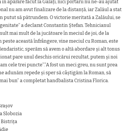
 în apărare făcut la Galați, nici portarii nu ne-au ajutat
onal nu am avut finalizare de la distanță, iar Zalăul a stat
m putut să pătrundem. O victorie meritată a Zalăului, se
genitate” a declarat Constantin Ștefan. Tehnicianul
ult mai mult de la jucătoare în meciul de joi, de la
 peste această înfrângere, vine meciul cu Roman, este
alendaristic, sperăm să avem o altă abordare și alt tonus
onat pare unul deschis oricărui rezultat, putem și noi
m cele trei puncte”.”A fost un meci greu, nu sunt prea
 ne adunăm repede și sper să câștigăm la Roman, să
mai bun” a completat handbalista Cristina Florica.
Braşov
a Slobozia
Bistriţa
ădie