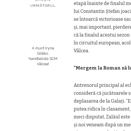
etapă înainte de finalul me
URMĂTORUL
lui Constantin Ștefan joa
se întoarcă victorioase sa
și, mai important, pierder
că la finalul acestui sezo
în circuitul european, ac
A murit Iryna
Vâlcea.
Glibko,
handbalistă SCM
Vâlcea!
”Mergem la Roman să lu
Antrenorul principal al e
consideră că jucătoarele s
deplasarea de la Galați. ”
putea ridica în clasament,
meci disputat, Zalăul este 
și noi veneam după un meci