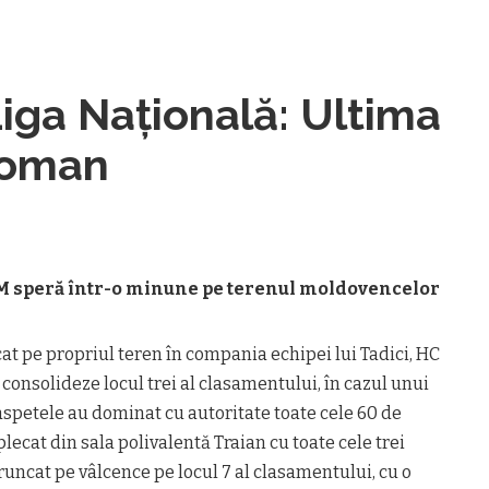
iga Națională: Ultima
 Roman
M speră într-o minune pe terenul moldovencelor
t pe propriul teren în compania echipei lui Tadici, HC
i consolideze locul trei al clasamentului, în cazul unui
oaspetele au dominat cu autoritate toate cele 60 de
plecat din sala polivalentă Traian cu toate cele trei
runcat pe vâlcence pe locul 7 al clasamentului, cu o