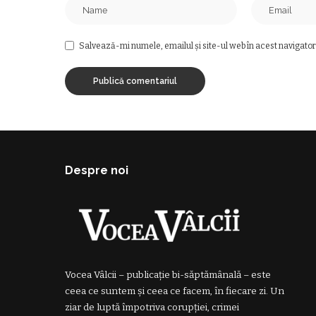
Salvează-mi numele, emailul și site-ul web în acest navigator
Despre noi
Vocea Vâlcii – publicație bi-săptămânală – este
ceea ce suntem și ceea ce facem, în fiecare zi. Un
ziar de luptă împotriva corupției, crimei