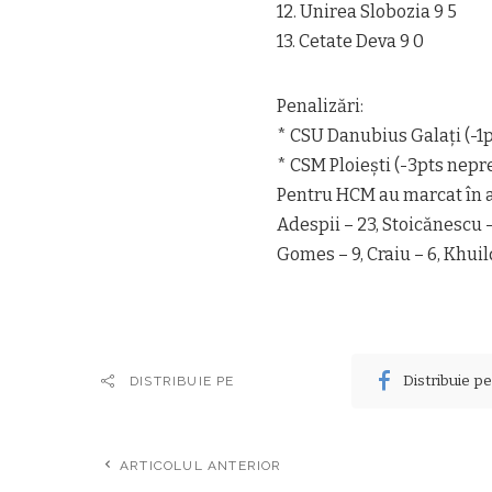
12. Unirea Slobozia 9 5
13. Cetate Deva 9 0
Penalizări:
* CSU Danubius Galați (-1p
* CSM Ploiești (-3pts nepr
Pentru HCM au marcat în ac
Adespii – 23, Stoicănescu – 1
Gomes – 9, Craiu – 6, Khuild
Distribuie p
DISTRIBUIE PE
ARTICOLUL ANTERIOR