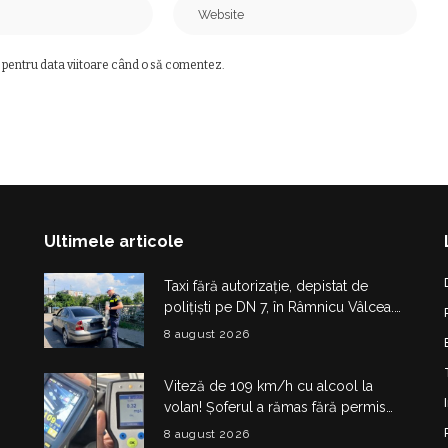
 pentru data viitoare când o să comentez.
Ultimele articole
Taxi fără autorizație, depistat de
polițiști pe DN 7, în Râmnicu Vâlcea.
Șoferul a rămas fără plăcuțe timp de
8 august 2026
6 luni
Viteză de 109 km/h cu alcool la
volan! Șoferul a rămas fără permis
180 de zile și a primit amendă de
8 august 2026