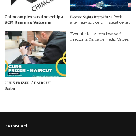
𝗖𝗵𝗶𝗺𝗰𝗼𝗺𝗽𝗹𝗲𝘅 𝘀𝘂𝘀𝘁𝗶𝗻𝗲 𝗲𝗰𝗵𝗶𝗽𝗮
𝐄𝐥𝐞𝐜𝐭𝐫𝐢𝐜 𝐍𝐢𝐠𝐡𝐭𝐬 𝐁𝐫𝐞𝐳𝐨𝐢 𝟐𝟎𝟐𝟐. Rock
𝗦𝗖𝗠 𝗥𝗮𝗺𝗻𝗶𝗰𝘂 𝗩𝗮𝗹𝗰𝗲𝗮 𝗶𝗻
alternativ sub cerul înstelat de la
𝗰𝗮𝗹𝗶𝘁𝗮𝘁𝗲 𝗱𝗲 𝗽𝗮𝗿𝘁𝗲𝗻𝗲𝗿
#𝐁𝐫𝐞𝐳𝐨𝐢𝐮𝐥𝐋𝐮𝐦𝐢𝐢
𝗳𝗶𝗻𝗮𝗻𝘁𝗮𝘁𝗼𝗿
Zvonul zilei: Mircea Iova va fi
director la Garda de Mediu Vâlcea
𝐂𝐔𝐑𝐒 𝐅𝐑𝐈𝐙𝐄𝐑 / 𝐇𝐀𝐈𝐑𝐂𝐔𝐓 –
𝐁𝐚𝐫𝐛𝐞𝐫
Despre noi