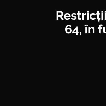
Restricți
64, în 