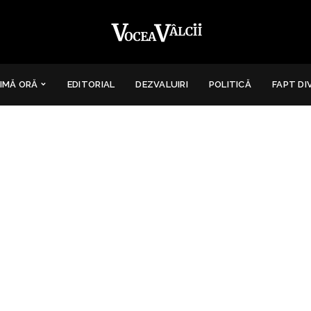
IMĂ ORĂ
EDITORIAL
DEZVALUIRI
POLITICĂ
FAPT DI