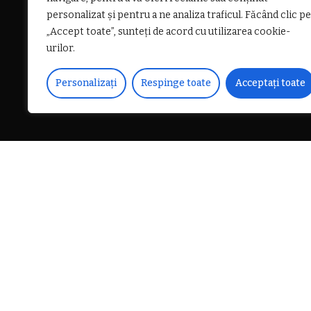
personalizat și pentru a ne analiza traficul. Făcând clic pe
„Accept toate”, sunteți de acord cu utilizarea cookie-
urilor.
Personalizați
Respinge toate
Acceptați toate
În data de 18 martie 
DISTRIBUIE PE
pe două sectoare de
funcție de condițiil
infrastructură.
DN 7, km 201+215 – km 2
rânguire a versanților înt
traficul va fi oprit și rel