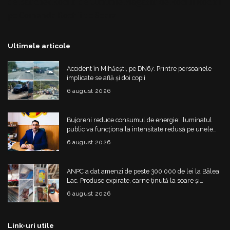
de Banchet
Rochii de Cununie
Magazin de Rochii
Rochii
pe Comanda
Rochii de Seara
Ultimele articole
Accident în Mihăești, pe DN67. Printre persoanele
implicate se află și doi copii
6 august 2026
Bujoreni reduce consumul de energie: iluminatul
public va funcționa la intensitate redusă pe unele
străzi
6 august 2026
ANPC a dat amenzi de peste 300.000 de lei la Bâlea
Lac. Produse expirate, carne ținută la soare și
nereguli grave
6 august 2026
Link-uri utile