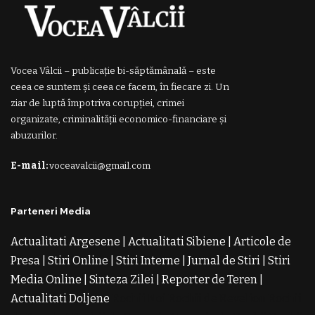
Vocea Vâlcii – publicație bi-săptămânală – este
ceea ce suntem și ceea ce facem, în fiecare zi. Un
ziar de luptă împotriva corupției, crimei
organizate, criminalității economico-financiare și
abuzurilor.
E-mail:
voceavalcii@gmail.com
Parteneri Media
Actualitati Argesene
|
Actualitati Sibiene
|
Articole de
Presa
|
Stiri Online
|
Stiri Interne
|
Jurnal de Stiri
|
Stiri
Media Online
|
Sinteza Zilei
|
Reporter de Teren
|
Actualitati Doljene
Rochii Noi
Rochii de Revelion
Rochii