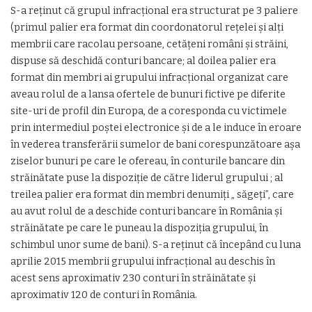
S-a reţinut că grupul infracţional era structurat pe 3 paliere
(primul palier era format din coordonatorul reţelei şi alţi
membrii care racolau persoane, cetăţeni români şi străini,
dispuse să deschidă conturi bancare; al doilea palier era
format din membri ai grupului infracţional organizat care
aveau rolul de a lansa ofertele de bunuri fictive pe diferite
site-uri de profil din Europa, de a coresponda cu victimele
prin intermediul poştei electronice şi de a le induce în eroare
în vederea transferării sumelor de bani corespunzătoare aşa
ziselor bunuri pe care le ofereau, în conturile bancare din
străinătate puse la dispoziţie de către liderul grupului ; al
treilea palier era format din membri denumiţi „ săgeţi”, care
au avut rolul de a deschide conturi bancare în România şi
străinătate pe care le puneau la dispoziţia grupului, în
schimbul unor sume de bani). S-a reţinut că începând cu luna
aprilie 2015 membrii grupului infracţional au deschis în
acest sens aproximativ 230 conturi în străinătate şi
aproximativ 120 de conturi în România.