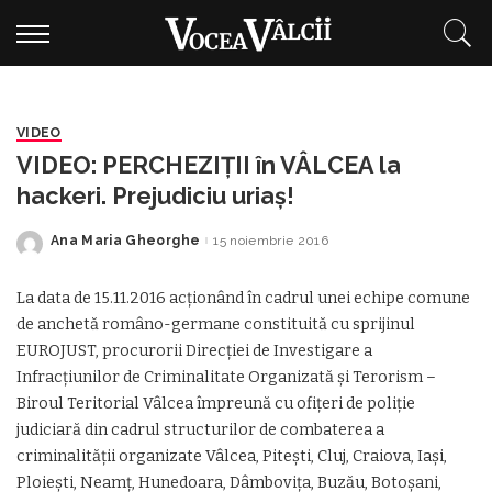
VIDEO
VIDEO: PERCHEZIŢII în VÂLCEA la
hackeri. Prejudiciu uriaș!
Ana Maria Gheorghe
15 noiembrie 2016
Posted
by
La data de 15.11.2016 acţionând în cadrul unei echipe comune
de anchetă româno-germane constituită cu sprijinul
EUROJUST, procurorii Direcţiei de Investigare a
Infracţiunilor de Criminalitate Organizată şi Terorism –
Biroul Teritorial Vâlcea împreună cu ofiţeri de poliţie
judiciară din cadrul structurilor de combaterea a
criminalităţii organizate Vâlcea, Piteşti, Cluj, Craiova, Iaşi,
Ploieşti, Neamţ, Hunedoara, Dâmboviţa, Buzău, Botoşani,