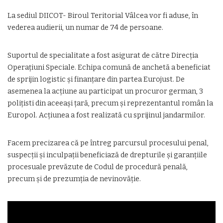
La sediul DIICOT- Biroul Teritorial Vâlcea vor fi aduse, în
vederea audierii, un numar de 74 de persoane.
Suportul de specialitate a fost asigurat de către Direcţia
Operaţiuni Speciale. Echipa comună de anchetă a beneficiat
de sprijin logistic şi finanţare din partea Eurojust. De
asemenea la acţiune au participat un procuror german, 3
poliţisti din aceeași țară, precum și reprezentantul român la
Europol. Acţiunea a fost realizată cu sprijinul jandarmilor.
Facem precizarea că pe întreg parcursul procesului penal,
suspecții și inculpații beneficiază de drepturile și garanțiile
procesuale prevăzute de Codul de procedură penală,
precum și de prezumția de nevinovăție.