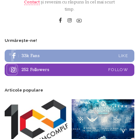
Contact
și revenim cu răspuns în cel mai scurt
timp.
Urmărește-ne!
33k
Fans
LIKE
252
Followers
FOLLOW
Articole populare