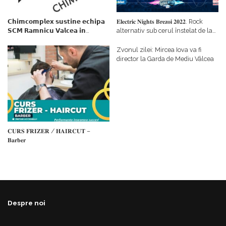
𝗖𝗵𝗶𝗺𝗰𝗼𝗺𝗽𝗹𝗲𝘅 𝘀𝘂𝘀𝘁𝗶𝗻𝗲 𝗲𝗰𝗵𝗶𝗽𝗮
𝐄𝐥𝐞𝐜𝐭𝐫𝐢𝐜 𝐍𝐢𝐠𝐡𝐭𝐬 𝐁𝐫𝐞𝐳𝐨𝐢 𝟐𝟎𝟐𝟐. Rock
𝗦𝗖𝗠 𝗥𝗮𝗺𝗻𝗶𝗰𝘂 𝗩𝗮𝗹𝗰𝗲𝗮 𝗶𝗻
alternativ sub cerul înstelat de la
𝗰𝗮𝗹𝗶𝘁𝗮𝘁𝗲 𝗱𝗲 𝗽𝗮𝗿𝘁𝗲𝗻𝗲𝗿
#𝐁𝐫𝐞𝐳𝐨𝐢𝐮𝐥𝐋𝐮𝐦𝐢𝐢
𝗳𝗶𝗻𝗮𝗻𝘁𝗮𝘁𝗼𝗿
Zvonul zilei: Mircea Iova va fi
director la Garda de Mediu Vâlcea
𝐂𝐔𝐑𝐒 𝐅𝐑𝐈𝐙𝐄𝐑 / 𝐇𝐀𝐈𝐑𝐂𝐔𝐓 –
𝐁𝐚𝐫𝐛𝐞𝐫
Despre noi