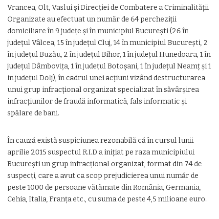
Vrancea, Olt, Vaslui şi Direcţiei de Combatere a Criminalităţii
Organizate au efectuat un număr de 64 percheziţii
domiciliare în 9 judeţe şi în municipiul Bucureşti (26 în
judeţul Vâlcea, 15 în judeţul Cluj, 14 în municipiul Bucureşti, 2
în judeţul Buzău, 2 în judeţul Bihor, 1 în judeţul Hunedoara, 1 în
judeţul Dâmboviţa, 1 în judeţul Botoşani, 1 în judeţul Neamţ şi 1
in judeţul Dolj), în cadrul unei acţiuni vizând destructurarea
unui grup infracţional organizat specializat în săvârşirea
infracţiunilor de fraudă informatică, fals informatic şi
spălare de bani.
În cauză există suspiciunea rezonabilă că în cursul lunii
aprilie 2015 suspectul R.I.D a iniţiat pe raza municipiului
Bucureşti un grup infracţional organizat, format din 74 de
suspecți, care a avut ca scop prejudicierea unui număr de
peste 1000 de persoane vătămate din România, Germania,
Cehia, Italia, Franţa etc., cu suma de peste 4,5 milioane euro.