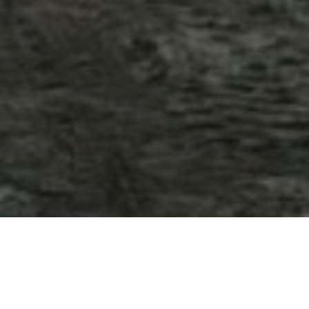
Ai întrebări?
Ne găsești pe rețelele sociale sau pe pagina de
Contact
și revenim cu răspuns în cel mai scurt