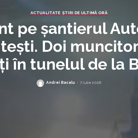
ACTUALITATE
ȘTIRI DE ULTIMĂ ORĂ
t pe șantierul Aut
tești. Doi muncitor
ți în tunelul de la 
Andrei Bacalu
7 iulie 2026
Posted
by