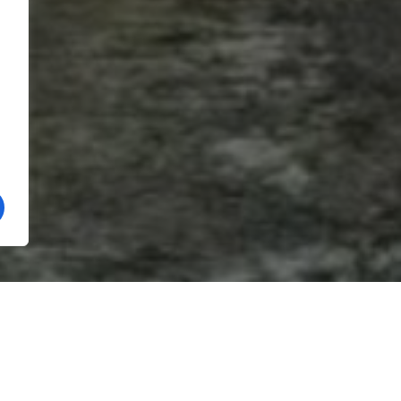
ut loc marți dimineață pe șantierul Autostrăzii Sibiu–
 Boița, unde doi muncitori au fost răniți după
e rocă din tavanul unui tunel aflat în execuție.