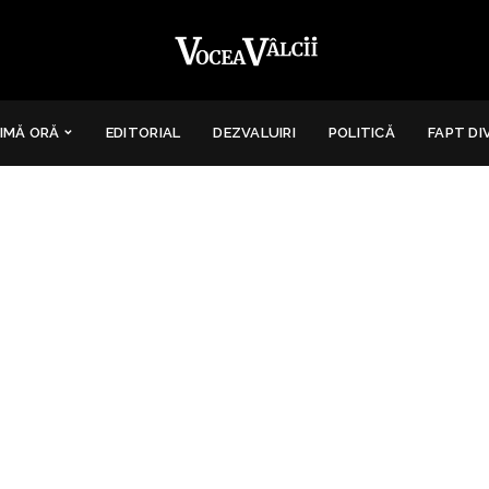
IMĂ ORĂ
EDITORIAL
DEZVALUIRI
POLITICĂ
FAPT DI