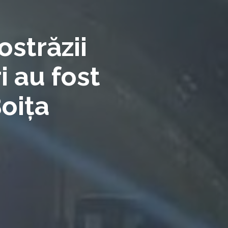
ostrăzii
i au fost
Boița