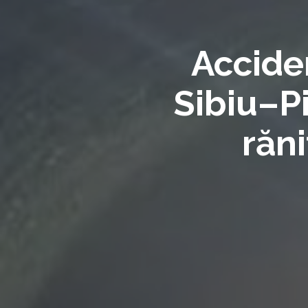
Acciden
Sibiu–Pi
răni