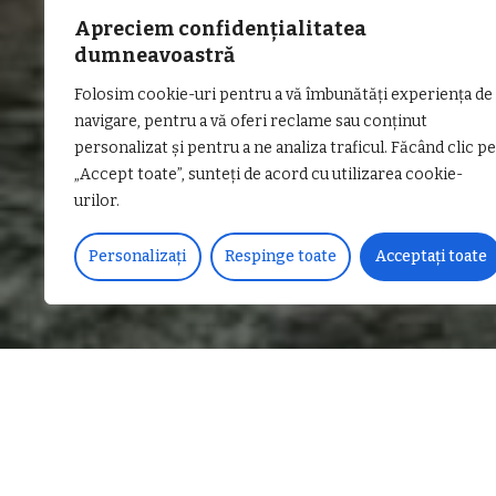
Apreciem confidențialitatea
dumneavoastră
Folosim cookie-uri pentru a vă îmbunătăți experiența de
navigare, pentru a vă oferi reclame sau conținut
personalizat și pentru a ne analiza traficul. Făcând clic pe
„Accept toate”, sunteți de acord cu utilizarea cookie-
urilor.
Personalizați
Respinge toate
Acceptați toate
DISTRIBUIE PE
Un accident de muncă a av
Pitești, în zona localității
desprinderea unor bucăți d