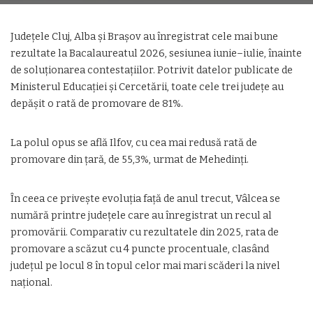
Județele Cluj, Alba și Brașov au înregistrat cele mai bune
rezultate la Bacalaureatul 2026, sesiunea iunie–iulie, înainte
de soluționarea contestațiilor. Potrivit datelor publicate de
Ministerul Educației și Cercetării, toate cele trei județe au
depășit o rată de promovare de 81%.
La polul opus se află Ilfov, cu cea mai redusă rată de
promovare din țară, de 55,3%, urmat de Mehedinți.
În ceea ce privește evoluția față de anul trecut, Vâlcea se
numără printre județele care au înregistrat un recul al
promovării. Comparativ cu rezultatele din 2025, rata de
promovare a scăzut cu 4 puncte procentuale, clasând
județul pe locul 8 în topul celor mai mari scăderi la nivel
național.