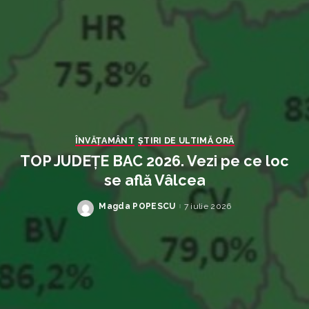
ÎNVĂŢAMÂNT
ȘTIRI DE ULTIMĂ ORĂ
TOP JUDEȚE BAC 2026. Vezi pe ce loc
se află Vâlcea
Magda POPESCU
7 iulie 2026
Posted
by