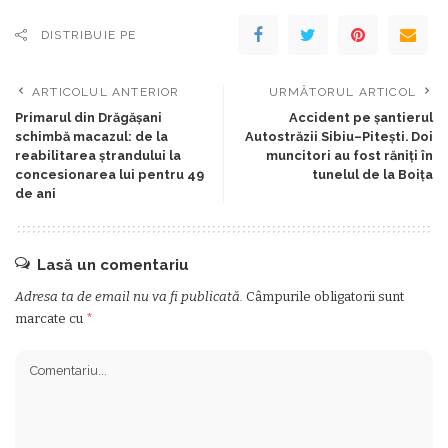
DISTRIBUIE PE
ARTICOLUL ANTERIOR
URMĂTORUL ARTICOL
Primarul din Drăgășani
Accident pe șantierul
schimbă macazul: de la
Autostrăzii Sibiu–Pitești. Doi
reabilitarea ștrandului la
muncitori au fost răniți în
concesionarea lui pentru 49
tunelul de la Boița
de ani
Lasă un comentariu
Adresa ta de email nu va fi publicată.
Câmpurile obligatorii sunt
marcate cu
*