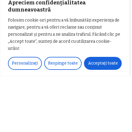
Apreciem confidențialitatea
dumneavoastră
𝗖𝗵𝗶𝗺𝗰𝗼𝗺𝗽𝗹𝗲𝘅 𝘀𝘂𝘀𝘁𝗶𝗻𝗲 𝗲𝗰𝗵𝗶𝗽𝗮
𝐄𝐥𝐞𝐜𝐭𝐫𝐢𝐜 𝐍𝐢𝐠𝐡𝐭𝐬 𝐁𝐫𝐞𝐳𝐨𝐢 𝟐𝟎𝟐𝟐. Rock
Folosim cookie-uri pentru a vă îmbunătăți experiența de
𝗦𝗖𝗠 𝗥𝗮𝗺𝗻𝗶𝗰𝘂 𝗩𝗮𝗹𝗰𝗲𝗮 𝗶𝗻
alternativ sub cerul înstelat de la
navigare, pentru a vă oferi reclame sau conținut
𝗰𝗮𝗹𝗶𝘁𝗮𝘁𝗲 𝗱𝗲 𝗽𝗮𝗿𝘁𝗲𝗻𝗲𝗿
#𝐁𝐫𝐞𝐳𝐨𝐢𝐮𝐥𝐋𝐮𝐦𝐢𝐢
𝗳𝗶𝗻𝗮𝗻𝘁𝗮𝘁𝗼𝗿
Zvonul zilei: Mircea Iova va fi
personalizat și pentru a ne analiza traficul. Făcând clic pe
director la Garda de Mediu Vâlcea
„Accept toate”, sunteți de acord cu utilizarea cookie-
urilor.
Personalizați
Respinge toate
Acceptați toate
𝐂𝐔𝐑𝐒 𝐅𝐑𝐈𝐙𝐄𝐑 / 𝐇𝐀𝐈𝐑𝐂𝐔𝐓 –
𝐁𝐚𝐫𝐛𝐞𝐫
Despre noi