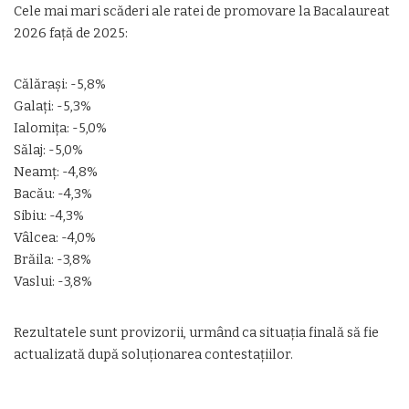
Cele mai mari scăderi ale ratei de promovare la Bacalaureat
2026 față de 2025:
Călărași: -5,8%
Galați: -5,3%
Ialomița: -5,0%
Sălaj: -5,0%
Neamț: -4,8%
Bacău: -4,3%
Sibiu: -4,3%
Vâlcea: -4,0%
Brăila: -3,8%
Vaslui: -3,8%
Rezultatele sunt provizorii, urmând ca situația finală să fie
actualizată după soluționarea contestațiilor.