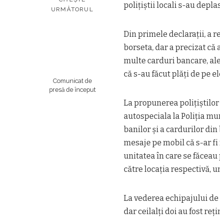
poliţiştii locali s-au depl
URMĂTORUL
Din primele declaraţii, a r
borseta, dar a precizat că 
multe carduri bancare, ale 
că s-au făcut plăţi de pe el
Comunicat de
presă de început
La propunerea poliţiştilor
autospeciala la Poliţia m
banilor şi a cardurilor din
mesaje pe mobil că s-ar fi 
unitatea în care se făceau p
către locaţia respectivă, 
La vederea echipajului de P
dar ceilalţi doi au fost reţi