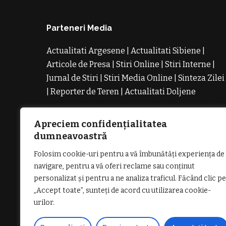
Parteneri Media
Actualitati Argesene
|
Actualitati Sibiene
|
Articole de Presa
|
Stiri Online
|
Stiri Interne
|
Jurnal de Stiri
|
Stiri Media Online
|
Sinteza Zilei
|
Reporter de Teren
|
Actualitati Doljene
Rochii
Noi
Rochii de Revelion
Rochii de Banchet
Rochi
de Cununie
Magazin de Rochii
Rochii pe
Apreciem confidențialitatea
Comanda
Rochii de Seara
dumneavoastră
Folosim cookie-uri pentru a vă îmbunătăți experiența de
navigare, pentru a vă oferi reclame sau conținut
personalizat și pentru a ne analiza traficul. Făcând clic pe
„Accept toate”, sunteți de acord cu utilizarea cookie-
GDPR: POLITICA DE CONFIDENȚIALI
urilor.