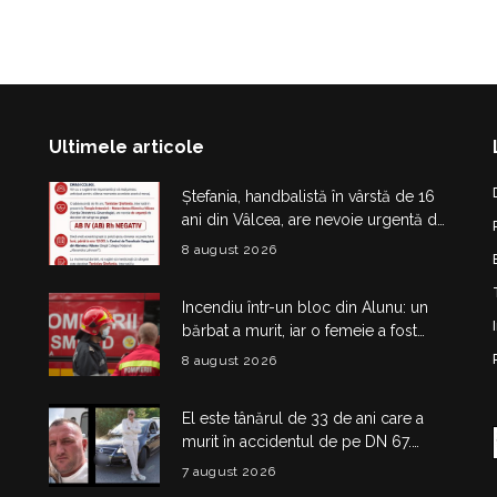
Ultimele articole
Ștefania, handbalistă în vârstă de 16
ani din Vâlcea, are nevoie urgentă de
sânge. Apel pentru donatori cu
8 august 2026
grupa AB IV negativ
Incendiu într-un bloc din Alunu: un
bărbat a murit, iar o femeie a fost
salvată din apartamentul cuprins de
8 august 2026
flăcări
El este tânărul de 33 de ani care a
murit în accidentul de pe DN 67.
Dragoș Mihail lasă în urmă o fetiță
7 august 2026