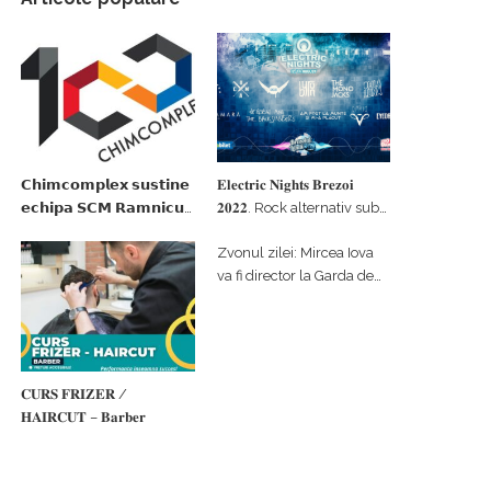
𝗖𝗵𝗶𝗺𝗰𝗼𝗺𝗽𝗹𝗲𝘅 𝘀𝘂𝘀𝘁𝗶𝗻𝗲
𝐄𝐥𝐞𝐜𝐭𝐫𝐢𝐜 𝐍𝐢𝐠𝐡𝐭𝐬 𝐁𝐫𝐞𝐳𝐨𝐢
𝗲𝗰𝗵𝗶𝗽𝗮 𝗦𝗖𝗠 𝗥𝗮𝗺𝗻𝗶𝗰𝘂
𝟐𝟎𝟐𝟐. Rock alternativ sub
𝗩𝗮𝗹𝗰𝗲𝗮 𝗶𝗻 𝗰𝗮𝗹𝗶𝘁𝗮𝘁𝗲 𝗱𝗲
cerul înstelat de la
Zvonul zilei: Mircea Iova
𝗽𝗮𝗿𝘁𝗲𝗻𝗲𝗿 𝗳𝗶𝗻𝗮𝗻𝘁𝗮𝘁𝗼𝗿
#𝐁𝐫𝐞𝐳𝐨𝐢𝐮𝐥𝐋𝐮𝐦𝐢𝐢
va fi director la Garda de
Mediu Vâlcea
𝐂𝐔𝐑𝐒 𝐅𝐑𝐈𝐙𝐄𝐑 /
𝐇𝐀𝐈𝐑𝐂𝐔𝐓 – 𝐁𝐚𝐫𝐛𝐞𝐫