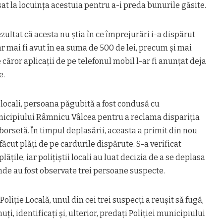
asat la locuinţa acestuia pentru a-i preda bunurile găsite.
ezultat că acesta nu ştia în ce împrejurări i-a dispărut
ar mai fi avut în ea suma de 500 de lei, precum şi mai
căror aplicaţii de pe telefonul mobil l-ar fi anunţat deja
e.
 locali, persoana păgubită a fost condusă cu
unicipiului Râmnicu Vâlcea pentru a reclama dispariţia
 borsetă. În timpul deplasării, aceasta a primit din nou
făcut plăţi de pe cardurile dispărute. S-a verificat
lăţile, iar poliţiştii locali au luat decizia de a se deplasa
unde au fost observate trei persoane suspecte.
oliţie Locală, unul din cei trei suspecţi a reuşit să fugă,
nuţi, identificaţi şi, ulterior, predaţi Poliţiei municipiului