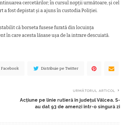
inuarea cercetărilor; în cursul nopţii următoare, şi cel
t a fost depistat şi a ajuns în custodia Poliţiei.
 stabilit că borseta fusese furată din locuinţa
 în care acesta lăsase uşa de la intrare descuiată.
e Facebook
Distribuie pe Twitter
URMĂTORUL ARTICOL
Acțiune pe linie rutieră în județul Vâlcea. S-
au dat 93 de amenzi într-o singură zi