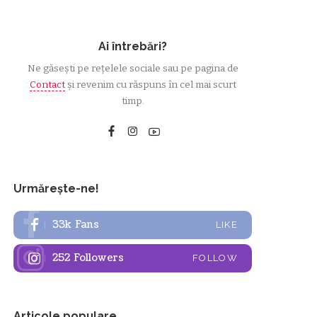
Ai întrebări?
Ne găsești pe rețelele sociale sau pe pagina de
Contact
și revenim cu răspuns în cel mai scurt
timp.
Urmărește-ne!
33k
Fans
LIKE
252
Followers
FOLLOW
Articole populare