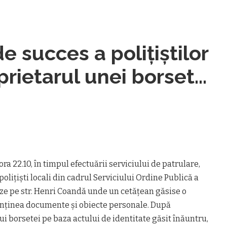
 succes a poliţiştilor
oprietarul unei borsete
şi i-au prins pe hoţii
e foloseau cardurile
ora 22.10, în timpul efectuării serviciului de patrulare,
poliţişti locali din cadrul Serviciului Ordine Publică a
seze pe str. Henri Coandă unde un cetăţean găsise o
nţinea documente şi obiecte personale. După
ui borsetei pe baza actului de identitate găsit înăuntru,