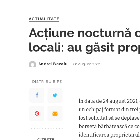
ACTUALITATE
Acţiune nocturnă de
locali: au găsit pr
aruncate pe stradă 
Andrei Bacalu
26 august 2021
Posted
by
acesteia în timp c
DISTRIBUIE PE
furate
În data de 24 august 2021, 
un echipaj format din trei 
fost solicitat să se depla
borsetă bărbătească ce co
identificarea proprietarul
CITEȘTE