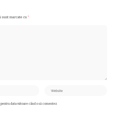
ii sunt marcate cu
*
 pentru data viitoare când o să comentez.