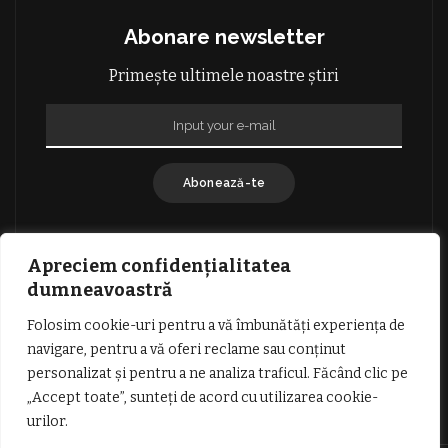
Abonare newsletter
Primește ultimele noastre știri
Abonează-te
Apreciem confidențialitatea
dumneavoastră
Folosim cookie-uri pentru a vă îmbunătăți experiența de
GDPR: POLITICA DE CONFIDENȚIALITATE
navigare, pentru a vă oferi reclame sau conținut
TERMENI SI CONDITII DE UTILIZARE
personalizat și pentru a ne analiza traficul. Făcând clic pe
INFORMATII DESPRE COOKIES
DESPRE NOI
„Accept toate”, sunteți de acord cu utilizarea cookie-
PUBLICITATE
urilor.