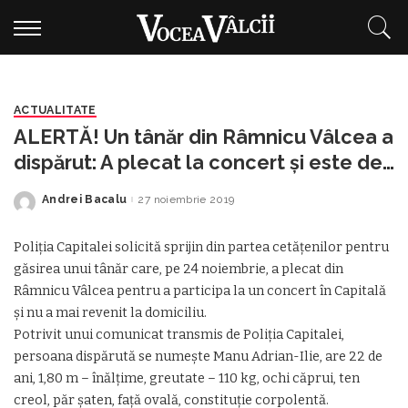
ACTUALITATE
ALERTĂ! Un tânăr din Râmnicu Vâlcea a
dispărut: A plecat la concert și este de
negăsit
Andrei Bacalu
27 noiembrie 2019
Posted
by
Poliţia Capitalei solicită sprijin din partea cetăţenilor pentru
găsirea unui tânăr care, pe 24 noiembrie, a plecat din
Râmnicu Vâlcea pentru a participa la un concert în Capitală
şi nu a mai revenit la domiciliu.
Potrivit unui comunicat transmis de Poliţia Capitalei,
persoana dispărută se numeşte Manu Adrian-Ilie, are 22 de
ani, 1,80 m – înălţime, greutate – 110 kg, ochi căprui, ten
creol, păr şaten, faţă ovală, constituţie corpolentă.