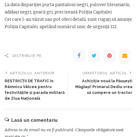
La data dispariţiei purta pantaloni negri, pulover bleumarin,
adidaşi negri, geacă gri, precizează Poliţia Capitalei.
Cei care l-au văzut sau pot oferi detalii, sunt rugaţi să anunţe
Poliţia Capitalei, apelând numărul unic de urgenţă 112.
DISTRIBUIE PE
ARTICOLUL ANTERIOR
URMĂTORUL ARTICOL
RESTRICȚII DE TRAFIC în
Achiziție nouă la Păușești
Râmnicu Vâlcea pentru
Măglași! Primarul Dediu vrea
festivitățile și parada militară
să cumpere un tractor
de Ziua Națională
Lasă un comentariu
Adresa ta de email nu va fi publicată.
Câmpurile obligatorii sunt
marcate cu
*