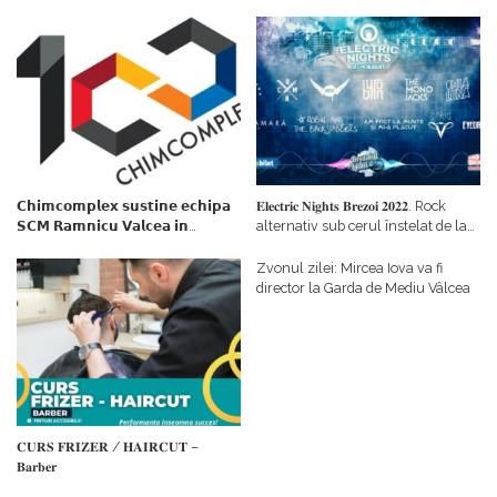
𝗖𝗵𝗶𝗺𝗰𝗼𝗺𝗽𝗹𝗲𝘅 𝘀𝘂𝘀𝘁𝗶𝗻𝗲 𝗲𝗰𝗵𝗶𝗽𝗮
𝐄𝐥𝐞𝐜𝐭𝐫𝐢𝐜 𝐍𝐢𝐠𝐡𝐭𝐬 𝐁𝐫𝐞𝐳𝐨𝐢 𝟐𝟎𝟐𝟐. Rock
𝗦𝗖𝗠 𝗥𝗮𝗺𝗻𝗶𝗰𝘂 𝗩𝗮𝗹𝗰𝗲𝗮 𝗶𝗻
alternativ sub cerul înstelat de la
𝗰𝗮𝗹𝗶𝘁𝗮𝘁𝗲 𝗱𝗲 𝗽𝗮𝗿𝘁𝗲𝗻𝗲𝗿
#𝐁𝐫𝐞𝐳𝐨𝐢𝐮𝐥𝐋𝐮𝐦𝐢𝐢
𝗳𝗶𝗻𝗮𝗻𝘁𝗮𝘁𝗼𝗿
Zvonul zilei: Mircea Iova va fi
director la Garda de Mediu Vâlcea
𝐂𝐔𝐑𝐒 𝐅𝐑𝐈𝐙𝐄𝐑 / 𝐇𝐀𝐈𝐑𝐂𝐔𝐓 –
𝐁𝐚𝐫𝐛𝐞𝐫