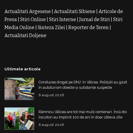
Actualitati Argesene
|
Actualitati Sibiene
|
Articole de
Presa
|
Stiri Online
|
Stiri Interne
|
Jurnal de Stiri
|
Stiri
Media Online
|
Sinteza Zilei
|
Reporter de Teren
|
Actualitati Doljene
Rochii Noi
Rochii de Revelion
Rochii
de Banchet
Rochii de Cununie
Magazin de Rochii
Rochii
pe Comanda
Rochii de Seara
Ultimele articole
Conducea drogat pe DN7, în Vâlcea. Polițiștii au găsit
în autoturism obiecte și substanțe suspecte
6 august 2026
Râmnicu Vâlcea are tot mai mulți centenari. Încă doi
locuitori au împlinit 100 de ani în doar câteva zile
6 august 2026