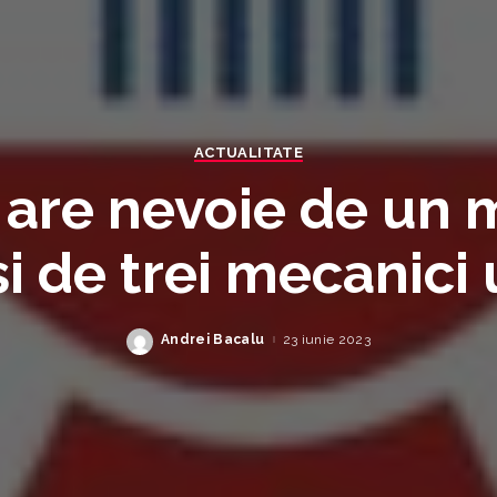
ACTUALITATE
 are nevoie de un 
i de trei mecanici 
Andrei Bacalu
23 iunie 2023
Posted
by