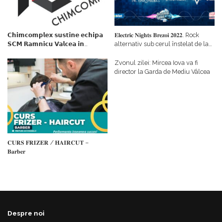
𝗖𝗵𝗶𝗺𝗰𝗼𝗺𝗽𝗹𝗲𝘅 𝘀𝘂𝘀𝘁𝗶𝗻𝗲 𝗲𝗰𝗵𝗶𝗽𝗮
𝐄𝐥𝐞𝐜𝐭𝐫𝐢𝐜 𝐍𝐢𝐠𝐡𝐭𝐬 𝐁𝐫𝐞𝐳𝐨𝐢 𝟐𝟎𝟐𝟐. Rock
𝗦𝗖𝗠 𝗥𝗮𝗺𝗻𝗶𝗰𝘂 𝗩𝗮𝗹𝗰𝗲𝗮 𝗶𝗻
alternativ sub cerul înstelat de la
𝗰𝗮𝗹𝗶𝘁𝗮𝘁𝗲 𝗱𝗲 𝗽𝗮𝗿𝘁𝗲𝗻𝗲𝗿
#𝐁𝐫𝐞𝐳𝐨𝐢𝐮𝐥𝐋𝐮𝐦𝐢𝐢
𝗳𝗶𝗻𝗮𝗻𝘁𝗮𝘁𝗼𝗿
Zvonul zilei: Mircea Iova va fi
director la Garda de Mediu Vâlcea
𝐂𝐔𝐑𝐒 𝐅𝐑𝐈𝐙𝐄𝐑 / 𝐇𝐀𝐈𝐑𝐂𝐔𝐓 –
𝐁𝐚𝐫𝐛𝐞𝐫
Despre noi