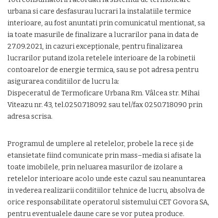
urbana si care desfasurau lucrari la instalatiile termice
interioare, au fost anuntati prin comunicatul mentionat, sa
ia toate masurile de finalizare a lucrarilor pana in data de
27.09.2021, in cazuri excepţionale, pentru finalizarea
lucrarilor putand izola retelele interioare de la robinetii
contoarelor de energie termica, sau se pot adresa pentru
asigurarea conditiilor de lucru la:
Dispeceratul de Termoficare Urbana Rm. Vâlcea str. Mihai
Viteazu nr. 43, tel.0250.718092 sau tel/fax 0250.718090 prin
adresa scrisa.
Programul de umplere al retelelor, probele la rece şi de
etansietate fiind comunicate prin mass–media si afisate la
toate imobilele, prin neluarea masurilor de izolare a
retelelor interioare acolo unde este cazul sau neanuntarea
in vederea realizarii conditiilor tehnice de lucru, absolva de
orice responsabilitate operatorul sistemului CET Govora SA,
pentru eventualele daune care se vor putea produce.