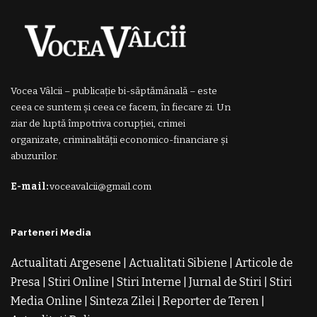
Vocea Vâlcii – publicație bi-săptămânală – este
ceea ce suntem și ceea ce facem, în fiecare zi. Un
ziar de luptă împotriva corupției, crimei
organizate, criminalității economico-financiare și
abuzurilor.
E-mail:
voceavalcii@gmail.com
Parteneri Media
Actualitati Argesene
|
Actualitati Sibiene
|
Articole de
Presa
|
Stiri Online
|
Stiri Interne
|
Jurnal de Stiri
|
Stiri
Media Online
|
Sinteza Zilei
|
Reporter de Teren
|