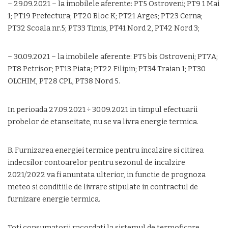
– 29.09.2021 – la imobilele aferente: PT5 Ostroveni; PT9 1 Mai
1; PT19 Prefectura; PT20 Bloc K; PT21 Arges; PT23 Cerna;
PT32 Scoala nr.5; PT33 Timis, PT41 Nord 2, PT42 Nord 3;
– 30.09.2021 – la imobilele aferente: PT5 bis Ostroveni; PT7A;
PT8 Petrisor; PT13 Piata; PT22 Filipin; PT34 Traian 1; PT30
OLCHIM, PT28 CPL, PT38 Nord 5.
In perioada 27.09.2021 ÷ 30.09.2021 in timpul efectuarii
probelor de etanseitate, nu se va livra energie termica.
B. Furnizarea energiei termice pentru incalzire si citirea
indecsilor contoarelor pentru sezonul de incalzire
2021/2022 va fi anuntata ulterior, in functie de prognoza
meteo si conditiile de livrare stipulate in contractul de
furnizare energie termica.
Toti consumatorii racordati la sistemul de termoficare