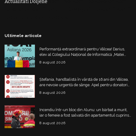
Actualitati Doljene
Rochii Noi
Rochii de Revelion
Rochii
de Banchet
Rochii de Cununie
Magazin de Rochii
Rochii
pe Comanda
Rochii de Seara
Ultimele articole
Performanță extraordinară pentru Vâlcea! Darius,
elev al Colegiului Național de Informatică „Matei
Basarab”, a cucerit argintul la Olimpiada
8 august 2026
Internațională de Inteligență Artificială
Ștefania, handbalistă în vârstă de 16 ani din Vâlcea,
are nevoie urgentă de sânge. Apel pentru donatori
cu grupa AB IV negativ
8 august 2026
Incendiu într-un bloc din Alunu: un bărbat a murit,
iar o femeie a fost salvată din apartamentul cuprins
de flăcări
8 august 2026