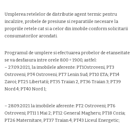
Umplerea retelelor de distributie agent termic pentru
incalzire, probele de presiune si reparatiile necesare la
propriile retele cat si a celor din imobile conform solicitarii
consumatorilor arondati.
Programul de umplere si efectuarea probelor de etanseitate
se va desfasura intre orele 8.00 ÷ 19.00, astfel:
– 27.09.2021, la imobilele aferente: PT1Ostroveni, PT3
Ostroveni; PT4 Ostroveni; PT7 Lenin Sud; PT10 ETA; PT14
Zavoi; PT25 Libertatii; PT35 Traian 2, PT36 Traian 3; PT39
Nord 4; PT40 Nord 1;
– 28.09.2021 la imobilele aferente: PT2 Ostroveni; PT6
Ostroveni; PT11 1 Mai 2; PT12 General Magheru; PT18 Cozia;
PT26 Maternitare, PT37 Traian 4; PT43 Liceul Energetic;