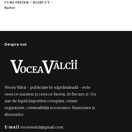
𝐂𝐔𝐑𝐒 𝐅𝐑𝐈𝐙𝐄𝐑 / 𝐇𝐀𝐈𝐑𝐂𝐔𝐓 –
𝐁𝐚𝐫𝐛𝐞𝐫
Despre noi
Vocea Vâlcii – publicație bi-săptămânală – este
ceea ce suntem și ceea ce facem, în fiecare zi. Un
ziar de luptă împotriva corupției, crimei
organizate, criminalității economico-financiare și
abuzurilor.
E-mail:
voceavalcii@gmail.com