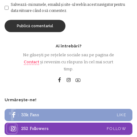
Salvează-mi numele, emailul și site-ul web în acest navigator pentru
data viitoare când o să comentez.
Ai întrebări?
Ne găsești pe rețelele sociale sau pe pagina de
Contact
și revenim cu răspuns în cel mai scurt
timp.
Urmărește-ne!
33k
Fans
LIKE
252
Followers
FOLLOW