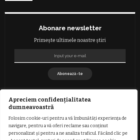
Abonare newsletter
Primește ultimele noastre știri
Abonează-te
Apreciem confidențialitatea
dumneavoastră
Folosim cookie-uri pentru a vă îmbunătăți experiența de
GDPR: POLITICA DE CONFIDENȚIALITATE
navigare, pentru a vă oferi reclame sau conținut
TERMENI SI CONDITII DE UTILIZARE
personalizat și pentru a ne analiza traficul. Făcând clic pe
INFORMATII DESPRE COOKIES
DESPRE NOI