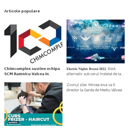
Articole populare
𝗖𝗵𝗶𝗺𝗰𝗼𝗺𝗽𝗹𝗲𝘅 𝘀𝘂𝘀𝘁𝗶𝗻𝗲 𝗲𝗰𝗵𝗶𝗽𝗮
𝐄𝐥𝐞𝐜𝐭𝐫𝐢𝐜 𝐍𝐢𝐠𝐡𝐭𝐬 𝐁𝐫𝐞𝐳𝐨𝐢 𝟐𝟎𝟐𝟐. Rock
𝗦𝗖𝗠 𝗥𝗮𝗺𝗻𝗶𝗰𝘂 𝗩𝗮𝗹𝗰𝗲𝗮 𝗶𝗻
alternativ sub cerul înstelat de la
𝗰𝗮𝗹𝗶𝘁𝗮𝘁𝗲 𝗱𝗲 𝗽𝗮𝗿𝘁𝗲𝗻𝗲𝗿
#𝐁𝐫𝐞𝐳𝐨𝐢𝐮𝐥𝐋𝐮𝐦𝐢𝐢
𝗳𝗶𝗻𝗮𝗻𝘁𝗮𝘁𝗼𝗿
Zvonul zilei: Mircea Iova va fi
director la Garda de Mediu Vâlcea