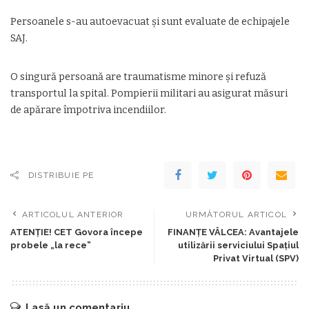
Persoanele s-au autoevacuat și sunt evaluate de echipajele
SAJ.
O singură persoană are traumatisme minore și refuză
transportul la spital. Pompierii militari au asigurat măsuri
de apărare împotriva incendiilor.
DISTRIBUIE PE
ARTICOLUL ANTERIOR
URMĂTORUL ARTICOL
ATENȚIE! CET Govora începe
FINANȚE VÂLCEA: Avantajele
probele „la rece”
utilizării serviciului Spaţiul
Privat Virtual (SPV)
Lasă un comentariu