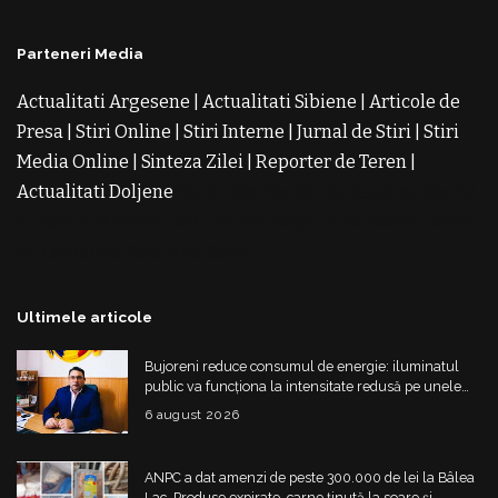
Parteneri Media
Actualitati Argesene
|
Actualitati Sibiene
|
Articole de
Presa
|
Stiri Online
|
Stiri Interne
|
Jurnal de Stiri
|
Stiri
Media Online
|
Sinteza Zilei
|
Reporter de Teren
|
Actualitati Doljene
Rochii Noi
Rochii de Revelion
Rochii
de Banchet
Rochii de Cununie
Magazin de Rochii
Rochii
pe Comanda
Rochii de Seara
Ultimele articole
Bujoreni reduce consumul de energie: iluminatul
public va funcționa la intensitate redusă pe unele
străzi
6 august 2026
ANPC a dat amenzi de peste 300.000 de lei la Bâlea
Lac. Produse expirate, carne ținută la soare și