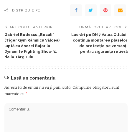
DISTRIBUIE PE
ARTICOLUL ANTERIOR
URMĂTORUL ARTICOL
Gabriel Bodescu „Becali”
Lucrări pe DN 7 Valea Oltului:
(Tiger Gym Râmnicu Vâlcea)
continuă montarea plaselor
luptă cu Andrei Bujor la
de protecție pe versanți
Dynamite Fighting Show 31
pentru siguranța rutieră
de la Târgu Jiu
Lasă un comentariu
Adresa ta de email nu va fi publicată.
Câmpurile obligatorii sunt
marcate cu
*