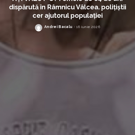
dispărută în Râmnicu Vâlcea. polițiștii
cer ajutorul populației
Andrei Bacalu
16 iunie 2026
Posted
by