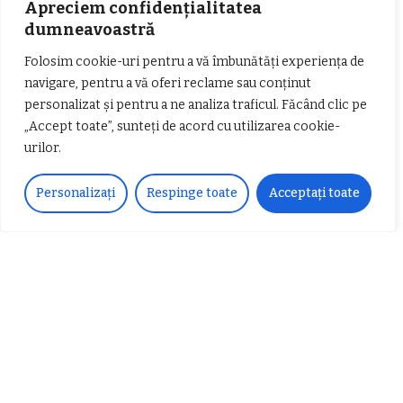
Apreciem confidențialitatea
Contact
și revenim cu răspuns în cel mai scurt
dumneavoastră
timp.
Folosim cookie-uri pentru a vă îmbunătăți experiența de
navigare, pentru a vă oferi reclame sau conținut
personalizat și pentru a ne analiza traficul. Făcând clic pe
„Accept toate”, sunteți de acord cu utilizarea cookie-
Urmărește-ne!
urilor.
33k
Fans
LIKE
Personalizați
Respinge toate
Acceptați toate
252
Followers
FOLLOW
Articole populare