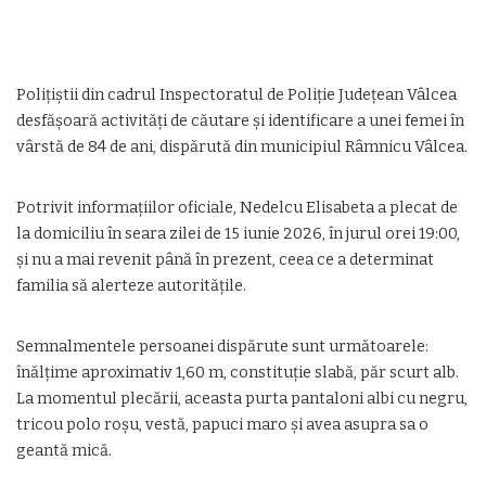
Polițiștii din cadrul Inspectoratul de Poliție Județean Vâlcea
desfășoară activități de căutare și identificare a unei femei în
vârstă de 84 de ani, dispărută din municipiul Râmnicu Vâlcea.
Potrivit informațiilor oficiale, Nedelcu Elisabeta a plecat de
la domiciliu în seara zilei de 15 iunie 2026, în jurul orei 19:00,
și nu a mai revenit până în prezent, ceea ce a determinat
familia să alerteze autoritățile.
Semnalmentele persoanei dispărute sunt următoarele:
înălțime aproximativ 1,60 m, constituție slabă, păr scurt alb.
La momentul plecării, aceasta purta pantaloni albi cu negru,
tricou polo roșu, vestă, papuci maro și avea asupra sa o
geantă mică.