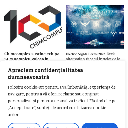
𝗖𝗵𝗶𝗺𝗰𝗼𝗺𝗽𝗹𝗲𝘅 𝘀𝘂𝘀𝘁𝗶𝗻𝗲 𝗲𝗰𝗵𝗶𝗽𝗮
𝐄𝐥𝐞𝐜𝐭𝐫𝐢𝐜 𝐍𝐢𝐠𝐡𝐭𝐬 𝐁𝐫𝐞𝐳𝐨𝐢 𝟐𝟎𝟐𝟐. Rock
𝗦𝗖𝗠 𝗥𝗮𝗺𝗻𝗶𝗰𝘂 𝗩𝗮𝗹𝗰𝗲𝗮 𝗶𝗻
alternativ sub cerul înstelat de la
𝗰𝗮𝗹𝗶𝘁𝗮𝘁𝗲 𝗱𝗲 𝗽𝗮𝗿𝘁𝗲𝗻𝗲𝗿
#𝐁𝐫𝐞𝐳𝐨𝐢𝐮𝐥𝐋𝐮𝐦𝐢𝐢
𝗳𝗶𝗻𝗮𝗻𝘁𝗮𝘁𝗼𝗿
Apreciem confidențialitatea
Zvonul zilei: Mircea Iova va fi
director la Garda de Mediu Vâlcea
dumneavoastră
Folosim cookie-uri pentru a vă îmbunătăți experiența de
navigare, pentru a vă oferi reclame sau conținut
personalizat și pentru a ne analiza traficul. Făcând clic pe
„Accept toate”, sunteți de acord cu utilizarea cookie-
urilor.
𝐂𝐔𝐑𝐒 𝐅𝐑𝐈𝐙𝐄𝐑 / 𝐇𝐀𝐈𝐑𝐂𝐔𝐓 –
𝐁𝐚𝐫𝐛𝐞𝐫