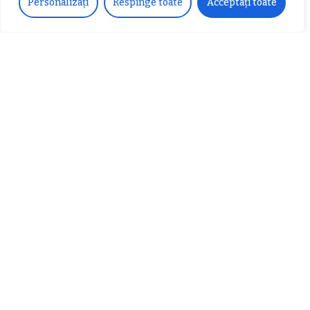
Personalizați
Respinge toate
Acceptați toate
Despre noi
Vocea Vâlcii – publicație bi-săptămânală – este
ceea ce suntem și ceea ce facem, în fiecare zi. Un
ziar de luptă împotriva corupției, crimei
organizate, criminalității economico-financiare și
abuzurilor.
E-mail:
voceavalcii@gmail.com
Parteneri Media