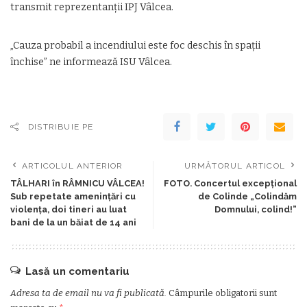
transmit reprezentanții IPJ Vâlcea.
„Cauza probabil a incendiului este foc deschis în spații
închise” ne informează ISU Vâlcea.
DISTRIBUIE PE
ARTICOLUL ANTERIOR
URMĂTORUL ARTICOL
TÂLHARI în RÂMNICU VÂLCEA!
FOTO. Concertul excepțional
Sub repetate amenințări cu
de Colinde „Colindăm
violența, doi tineri au luat
Domnului, colind!”
bani de la un băiat de 14 ani
Lasă un comentariu
Adresa ta de email nu va fi publicată.
Câmpurile obligatorii sunt