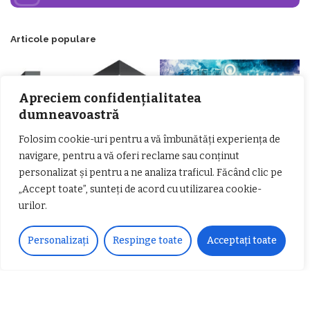
Articole populare
Apreciem confidențialitatea
dumneavoastră
Folosim cookie-uri pentru a vă îmbunătăți experiența de
navigare, pentru a vă oferi reclame sau conținut
personalizat și pentru a ne analiza traficul. Făcând clic pe
𝗖𝗵𝗶𝗺𝗰𝗼𝗺𝗽𝗹𝗲𝘅 𝘀𝘂𝘀𝘁𝗶𝗻𝗲 𝗲𝗰𝗵𝗶𝗽𝗮
𝐄𝐥𝐞𝐜𝐭𝐫𝐢𝐜 𝐍𝐢𝐠𝐡𝐭𝐬 𝐁𝐫𝐞𝐳𝐨𝐢 𝟐𝟎𝟐𝟐. Rock
„Accept toate”, sunteți de acord cu utilizarea cookie-
𝗦𝗖𝗠 𝗥𝗮𝗺𝗻𝗶𝗰𝘂 𝗩𝗮𝗹𝗰𝗲𝗮 𝗶𝗻
alternativ sub cerul înstelat de la
𝗰𝗮𝗹𝗶𝘁𝗮𝘁𝗲 𝗱𝗲 𝗽𝗮𝗿𝘁𝗲𝗻𝗲𝗿
#𝐁𝐫𝐞𝐳𝐨𝐢𝐮𝐥𝐋𝐮𝐦𝐢𝐢
urilor.
𝗳𝗶𝗻𝗮𝗻𝘁𝗮𝘁𝗼𝗿
Zvonul zilei: Mircea Iova va fi
director la Garda de Mediu Vâlcea
Personalizați
Respinge toate
Acceptați toate