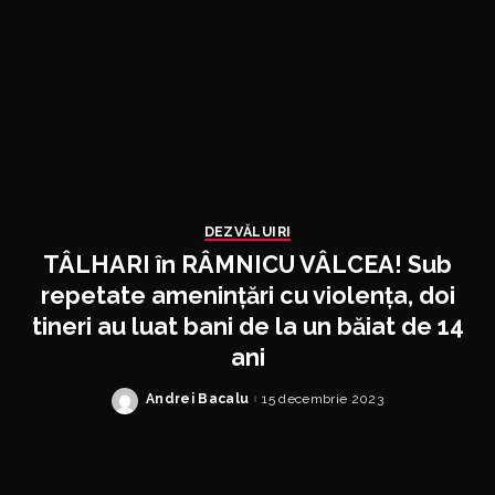
DEZVĂLUIRI
TÂLHARI în RÂMNICU VÂLCEA! Sub
repetate amenințări cu violența, doi
tineri au luat bani de la un băiat de 14
ani
Andrei Bacalu
15 decembrie 2023
Posted
by