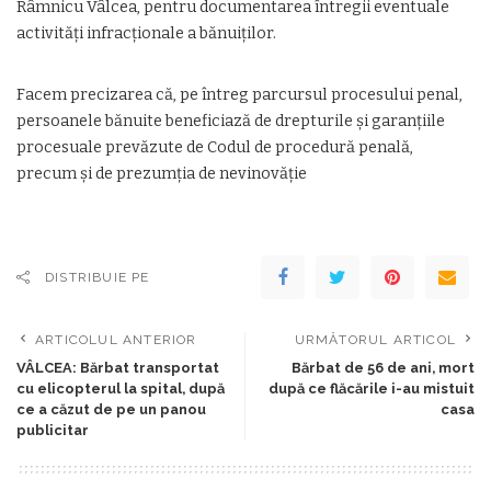
Râmnicu Vâlcea, pentru documentarea întregii eventuale
activități infracționale a bănuiților.
Facem precizarea că, pe întreg parcursul procesului penal,
persoanele bănuite beneficiază de drepturile și garanțiile
procesuale prevăzute de Codul de procedură penală,
precum și de prezumția de nevinovăție
DISTRIBUIE PE
ARTICOLUL ANTERIOR
URMĂTORUL ARTICOL
VÂLCEA: Bărbat transportat
Bărbat de 56 de ani, mort
cu elicopterul la spital, după
după ce flăcările i-au mistuit
ce a căzut de pe un panou
casa
publicitar