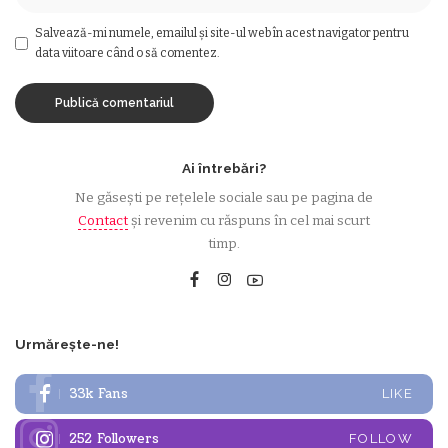
Salvează-mi numele, emailul și site-ul web în acest navigator pentru
data viitoare când o să comentez.
Ai întrebări?
Ne găsești pe rețelele sociale sau pe pagina de
Contact
și revenim cu răspuns în cel mai scurt
timp.
Urmărește-ne!
33k
Fans
LIKE
252
Followers
FOLLOW