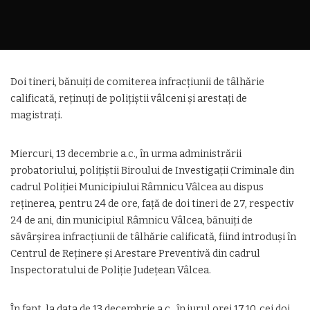
Doi tineri, bănuiți de comiterea infracțiunii de tâlhărie
calificată, reținuți de polițiștii vâlceni și arestați de
magistrați.
Miercuri, 13 decembrie a.c., în urma administrării
probatoriului, polițiștii Biroului de Investigații Criminale din
cadrul Poliției Municipiului Râmnicu Vâlcea au dispus
reținerea, pentru 24 de ore, față de doi tineri de 27, respectiv
24 de ani, din municipiul Râmnicu Vâlcea, bănuiți de
săvârșirea infracțiunii de tâlhărie calificată, fiind introduși în
Centrul de Reținere și Arestare Preventivă din cadrul
Inspectoratului de Poliție Județean Vâlcea.
În fapt, la data de 13 decembrie a.c., în jurul orei 17.10, cei doi