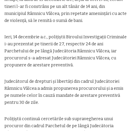
tineri l-ar fi constrâns pe un alt tânăr de 14 ani, din
municipiul Râmnicu Vâlcea, prin repetate amenințări cu acte
de violență, să le remită o sumă de bani.
TÂLHARI LA DRUMUL MARE!
Ieri, 14 decembrie a.c., polițiștii Biroului Investigații Criminale
i-au prezentat pe tinerii de 27, respectiv 24 de ani
Parchetului de pe lângă Judecătoria Râmnicu Vâlcea, iar
procurorul s-a adresat Judecătoriei Râmnicu Vâlcea, cu
propunere de arestare preventivă.
Judecătorul de drepturi și libertăți din cadrul Judecătoriei
Râmnicu Vâlcea a admis propunerea procurorului și a emis
pe numele celor în cauză mandate de arestare preventivă
pentru 30 de zile.
Polițiștii continuă cercetările sub supravegherea unui
procuror din cadrul Parchetul de pe lângă Judecătoria