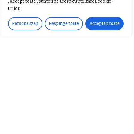
„Accept toate”, sunteți de acord cu utilizarea cookie-
urilor.
𝐂𝐔𝐑𝐒 𝐅𝐑𝐈𝐙𝐄𝐑 / 𝐇𝐀𝐈𝐑𝐂𝐔𝐓 –
Personalizați
Respinge toate
Acceptați toate
𝐁𝐚𝐫𝐛𝐞𝐫
Despre noi
Vocea Vâlcii – publicație bi-săptămânală – este
ceea ce suntem și ceea ce facem, în fiecare zi. Un
ziar de luptă împotriva corupției, crimei
organizate, criminalității economico-financiare și