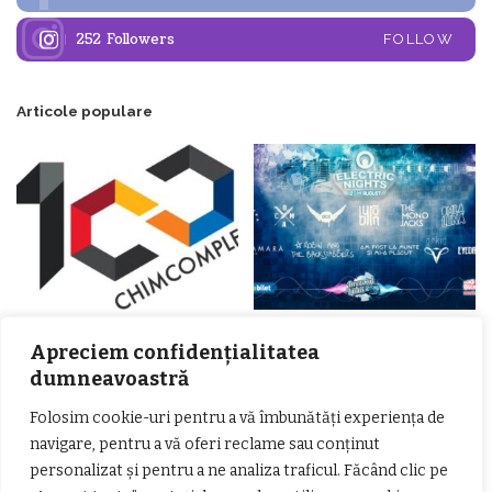
252
Followers
FOLLOW
Articole populare
𝗖𝗵𝗶𝗺𝗰𝗼𝗺𝗽𝗹𝗲𝘅 𝘀𝘂𝘀𝘁𝗶𝗻𝗲 𝗲𝗰𝗵𝗶𝗽𝗮
𝐄𝐥𝐞𝐜𝐭𝐫𝐢𝐜 𝐍𝐢𝐠𝐡𝐭𝐬 𝐁𝐫𝐞𝐳𝐨𝐢 𝟐𝟎𝟐𝟐. Rock
Apreciem confidențialitatea
𝗦𝗖𝗠 𝗥𝗮𝗺𝗻𝗶𝗰𝘂 𝗩𝗮𝗹𝗰𝗲𝗮 𝗶𝗻
alternativ sub cerul înstelat de la
𝗰𝗮𝗹𝗶𝘁𝗮𝘁𝗲 𝗱𝗲 𝗽𝗮𝗿𝘁𝗲𝗻𝗲𝗿
#𝐁𝐫𝐞𝐳𝐨𝐢𝐮𝐥𝐋𝐮𝐦𝐢𝐢
dumneavoastră
𝗳𝗶𝗻𝗮𝗻𝘁𝗮𝘁𝗼𝗿
Zvonul zilei: Mircea Iova va fi
director la Garda de Mediu Vâlcea
Folosim cookie-uri pentru a vă îmbunătăți experiența de
navigare, pentru a vă oferi reclame sau conținut
personalizat și pentru a ne analiza traficul. Făcând clic pe