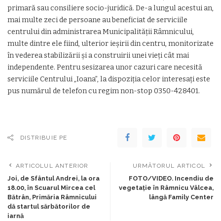
primară sau consiliere socio-juridică. De-a lungul acestui an,
mai multe zeci de persoane au beneficiat de serviciile
centrului din administrarea Municipalității Râmnicului,
multe dintre ele fiind, ulterior ieșirii din centru, monitorizate
în vederea stabilizării și a construirii unei vieți cât mai
independente. Pentru sesizarea unor cazuri care necesită
serviciile Centrului „Ioana”, la dispoziția celor interesați este
pus numărul de telefon cu regim non-stop 0350-428401.
DISTRIBUIE PE
ARTICOLUL ANTERIOR
URMĂTORUL ARTICOL
Joi, de Sfântul Andrei, la ora
FOTO/VIDEO. Incendiu de
18.00, în Scuarul Mircea cel
vegetație în Râmnicu Vâlcea,
Bătrân, Primăria Râmnicului
lângă Family Center
dă startul sărbătorilor de
iarnă