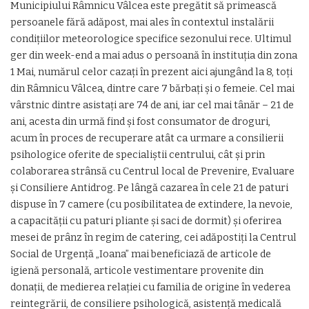
Municipiului Râmnicu Vâlcea este pregătit să primească
persoanele fără adăpost, mai ales în contextul instalării
condițiilor meteorologice specifice sezonului rece. Ultimul
ger din week-end a mai adus o persoană în instituția din zona
1 Mai, numărul celor cazați în prezent aici ajungând la 8, toți
din Râmnicu Vâlcea, dintre care 7 bărbați și o femeie. Cel mai
vârstnic dintre asistați are 74 de ani, iar cel mai tânăr – 21 de
ani, acesta din urmă find și fost consumator de droguri,
acum în proces de recuperare atât ca urmare a consilierii
psihologice oferite de specialiștii centrului, cât și prin
colaborarea strânsă cu Centrul local de Prevenire, Evaluare
și Consiliere Antidrog. Pe lângă cazarea în cele 21 de paturi
dispuse în 7 camere (cu posibilitatea de extindere, la nevoie,
a capacității cu paturi pliante și saci de dormit) și oferirea
mesei de prânz în regim de catering, cei adăpostiți la Centrul
Social de Urgență „Ioana” mai beneficiază de articole de
igienă personală, articole vestimentare provenite din
donaţii, de medierea relaţiei cu familia de origine în vederea
reintegrării, de consiliere psihologică, asistenţă medicală