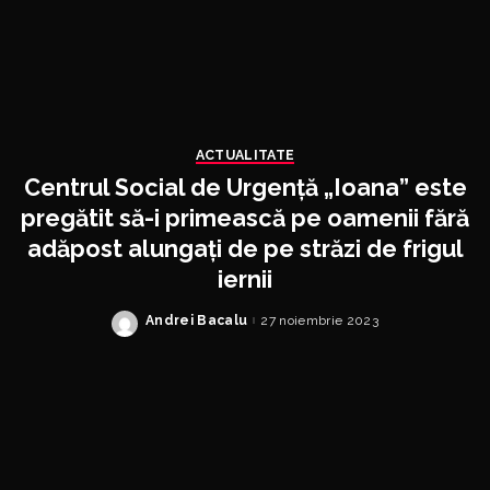
ACTUALITATE
Centrul Social de Urgență „Ioana” este
pregătit să-i primească pe oamenii fără
adăpost alungați de pe străzi de frigul
iernii
Andrei Bacalu
27 noiembrie 2023
Posted
by