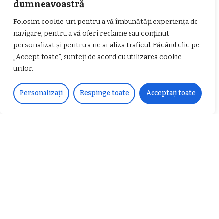
dumneavoastră
timp.
Folosim cookie-uri pentru a vă îmbunătăți experiența de
navigare, pentru a vă oferi reclame sau conținut
personalizat și pentru a ne analiza traficul. Făcând clic pe
Urmărește-ne!
„Accept toate”, sunteți de acord cu utilizarea cookie-
urilor.
33k
Fans
LIKE
Personalizați
Respinge toate
Acceptați toate
252
Followers
FOLLOW
Articole populare