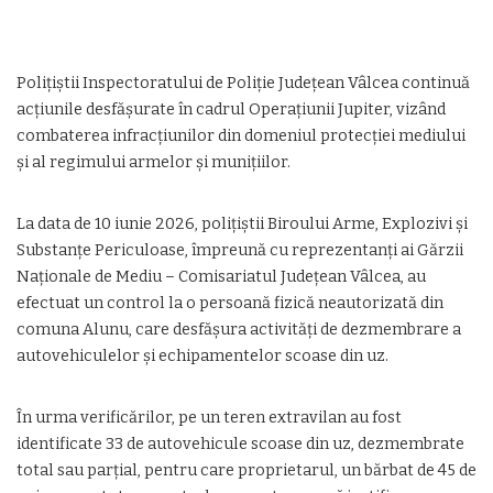
Polițiștii Inspectoratului de Poliție Județean Vâlcea continuă
acțiunile desfășurate în cadrul Operațiunii Jupiter, vizând
combaterea infracțiunilor din domeniul protecției mediului
și al regimului armelor și munițiilor.
La data de 10 iunie 2026, polițiștii Biroului Arme, Explozivi și
Substanțe Periculoase, împreună cu reprezentanți ai Gărzii
Naționale de Mediu – Comisariatul Județean Vâlcea, au
efectuat un control la o persoană fizică neautorizată din
comuna Alunu, care desfășura activități de dezmembrare a
autovehiculelor și echipamentelor scoase din uz.
În urma verificărilor, pe un teren extravilan au fost
identificate 33 de autovehicule scoase din uz, dezmembrate
total sau parțial, pentru care proprietarul, un bărbat de 45 de