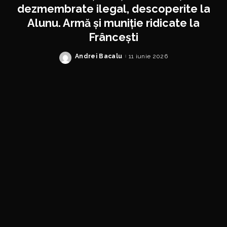
dezmembrate ilegal, descoperite la
Alunu. Armă și muniție ridicate la
Frâncești
Andrei Bacalu
11 iunie 2026
Posted
by