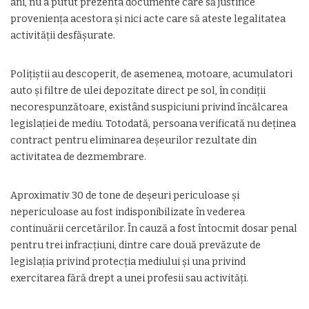
ani, nu a putut prezenta documente care să justifice
proveniența acestora și nici acte care să ateste legalitatea
activității desfășurate.
Polițiștii au descoperit, de asemenea, motoare, acumulatori
auto și filtre de ulei depozitate direct pe sol, în condiții
necorespunzătoare, existând suspiciuni privind încălcarea
legislației de mediu. Totodată, persoana verificată nu deținea
contract pentru eliminarea deșeurilor rezultate din
activitatea de dezmembrare.
Aproximativ 30 de tone de deșeuri periculoase și
nepericuloase au fost indisponibilizate în vederea
continuării cercetărilor. În cauză a fost întocmit dosar penal
pentru trei infracțiuni, dintre care două prevăzute de
legislația privind protecția mediului și una privind
exercitarea fără drept a unei profesii sau activități.