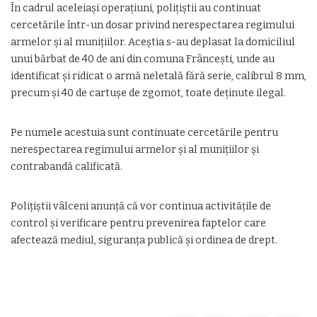
În cadrul aceleiași operațiuni, polițiștii au continuat
cercetările într-un dosar privind nerespectarea regimului
armelor și al munițiilor. Aceștia s-au deplasat la domiciliul
unui bărbat de 40 de ani din comuna Frâncești, unde au
identificat și ridicat o armă neletală fără serie, calibrul 8 mm,
precum și 40 de cartușe de zgomot, toate deținute ilegal.
Pe numele acestuia sunt continuate cercetările pentru
nerespectarea regimului armelor și al munițiilor și
contrabandă calificată.
Polițiștii vâlceni anunță că vor continua activitățile de
control și verificare pentru prevenirea faptelor care
afectează mediul, siguranța publică și ordinea de drept.