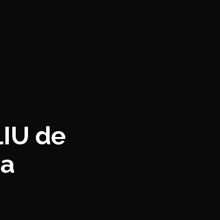
IU de
ea