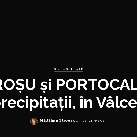
ACTUALITATE
ROȘU și PORTOCAL
recipitații, în Vâlc
Mădălina Stroescu
12 iunie 2023
Posted
by