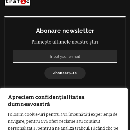
Abonare newsletter
Primește ultimele noastre știri
Abonează-te
Apreciem confidențialitatea
dumneavoastră
Folosim cookie-uri pentru a vă îmbunătăți experiența de
GDPR: POLITICA DE CONFIDENȚIALITATE
navigare, pentru a vă oferi reclame sau conținut
TERMENI SI CONDITII DE UTILIZARE
personalizat și pentru a ne analiza traficul. Făcând clic pe