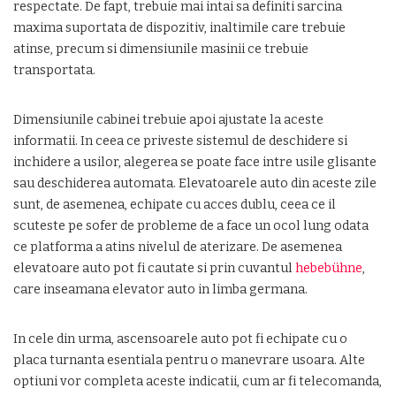
respectate. De fapt, trebuie mai intai sa definiti sarcina
maxima suportata de dispozitiv, inaltimile care trebuie
atinse, precum si dimensiunile masinii ce trebuie
transportata.
Dimensiunile cabinei trebuie apoi ajustate la aceste
informatii. In ceea ce priveste sistemul de deschidere si
inchidere a usilor, alegerea se poate face intre usile glisante
sau deschiderea automata. Elevatoarele auto din aceste zile
sunt, de asemenea, echipate cu acces dublu, ceea ce il
scuteste pe sofer de probleme de a face un ocol lung odata
ce platforma a atins nivelul de aterizare. De asemenea
elevatoare auto pot fi cautate si prin cuvantul
hebebühne
,
care inseamana elevator auto in limba germana.
In cele din urma, ascensoarele auto pot fi echipate cu o
placa turnanta esentiala pentru o manevrare usoara. Alte
optiuni vor completa aceste indicatii, cum ar fi telecomanda,