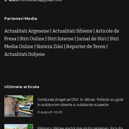
Parteneri Media
Actualitati Argesene
|
Actualitati Sibiene
|
Articole de
Presa
|
Stiri Online
|
Stiri Interne
|
Jurnal de Stiri
|
Stiri
Media Online
|
Sinteza Zilei
|
Reporter de Teren
|
Actualitati Doljene
Rochii Noi
Rochii de Revelion
Rochii
de Banchet
Rochii de Cununie
Magazin de Rochii
Rochii
pe Comanda
Rochii de Seara
Ultimele articole
Conducea drogat pe DN7, în Vâlcea. Polițiștii au găsit
în autoturism obiecte și substanțe suspecte
6 august 2026
Râmnicu Vâlcea are tot mai mulți centenari. Încă doi