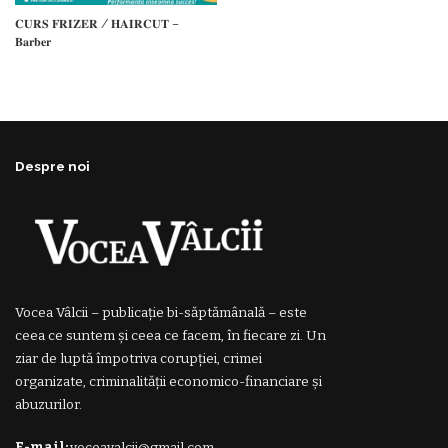
𝐂𝐔𝐑𝐒 𝐅𝐑𝐈𝐙𝐄𝐑 / 𝐇𝐀𝐈𝐑𝐂𝐔𝐓 –
𝐁𝐚𝐫𝐛𝐞𝐫
Despre noi
Vocea Vâlcii – publicație bi-săptămânală – este
ceea ce suntem și ceea ce facem, în fiecare zi. Un
ziar de luptă împotriva corupției, crimei
organizate, criminalității economico-financiare și
abuzurilor.
E-mail:
voceavalcii@gmail.com