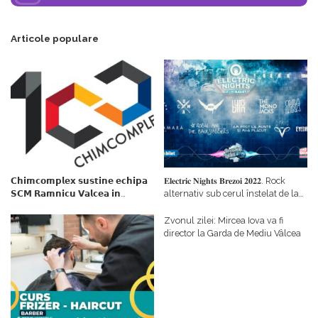
Articole populare
𝗖𝗵𝗶𝗺𝗰𝗼𝗺𝗽𝗹𝗲𝘅 𝘀𝘂𝘀𝘁𝗶𝗻𝗲 𝗲𝗰𝗵𝗶𝗽𝗮
𝐄𝐥𝐞𝐜𝐭𝐫𝐢𝐜 𝐍𝐢𝐠𝐡𝐭𝐬 𝐁𝐫𝐞𝐳𝐨𝐢 𝟐𝟎𝟐𝟐. Rock
𝗦𝗖𝗠 𝗥𝗮𝗺𝗻𝗶𝗰𝘂 𝗩𝗮𝗹𝗰𝗲𝗮 𝗶𝗻
alternativ sub cerul înstelat de la
𝗰𝗮𝗹𝗶𝘁𝗮𝘁𝗲 𝗱𝗲 𝗽𝗮𝗿𝘁𝗲𝗻𝗲𝗿
#𝐁𝐫𝐞𝐳𝐨𝐢𝐮𝐥𝐋𝐮𝐦𝐢𝐢
𝗳𝗶𝗻𝗮𝗻𝘁𝗮𝘁𝗼𝗿
Zvonul zilei: Mircea Iova va fi
director la Garda de Mediu Vâlcea