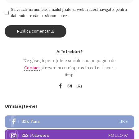
Salvează-mi numele, emailul și site-ul web în acest navigator pentru
data viitoare când o să comentez.
Ai întrebări?
Ne găsești pe rețelele sociale sau pe pagina de
Contact
și revenim cu răspuns în cel mai scurt
timp.
Urmărește-ne!
33k
Fans
LIKE
252
Followers
FOLLOW