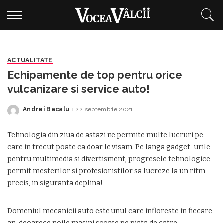
ACTUALITATE
Echipamente de top pentru orice
vulcanizare si service auto!
Andrei Bacalu
22 septembrie 2021
Posted
by
Tehnologia din ziua de astazi ne permite multe lucruri pe
care in trecut poate ca doar le visam. Pe langa gadget-urile
pentru multimedia si divertisment, progresele tehnologice
permit mesterilor si profesionistilor sa lucreze la un ritm
precis, in siguranta deplina!
Domeniul mecanicii auto este unul care infloreste in fiecare
an, deoarece noile masini scoase pe piata de catre