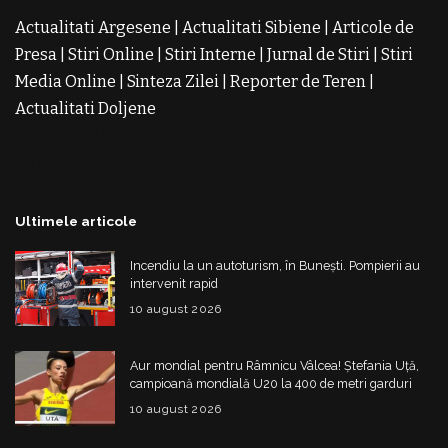
Actualitati Argesene
|
Actualitati Sibiene
|
Articole de
Presa
|
Stiri Online
|
Stiri Interne
|
Jurnal de Stiri
|
Stiri
Media Online
|
Sinteza Zilei
|
Reporter de Teren
|
Actualitati Doljene
Rochii Noi
Rochii de Revelion
Rochii
de Banchet
Rochii de Cununie
Magazin de Rochii
Rochii
pe Comanda
Rochii de Seara
Ultimele articole
Incendiu la un autoturism, în Bunești. Pompierii au
intervenit rapid
10 august 2026
Aur mondial pentru Râmnicu Vâlcea! Ștefania Uță,
campioană mondială U20 la 400 de metri garduri
10 august 2026