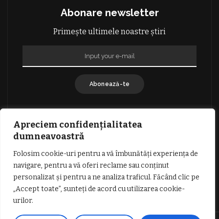
Abonare newsletter
Primește ultimele noastre știri
Abonează-te
Apreciem confidențialitatea
dumneavoastră
Folosim cookie-uri pentru a vă îmbunătăți experiența de
GDPR: POLITICA DE CONFIDENȚIALITATE
navigare, pentru a vă oferi reclame sau conținut
TERMENI SI CONDITII DE UTILIZARE
personalizat și pentru a ne analiza traficul. Făcând clic pe
INFORMATII DESPRE COOKIES
DESPRE NOI
„Accept toate”, sunteți de acord cu utilizarea cookie-
PUBLICITATE
urilor.