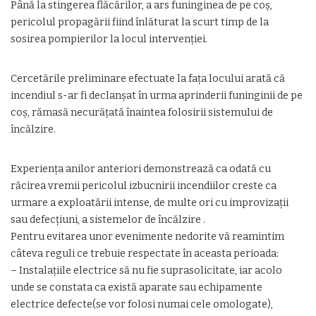
Până la stingerea flăcărilor, a ars funinginea de pe coș,
pericolul propagării fiind înlăturat la scurt timp de la
sosirea pompierilor la locul intervenției.
Cercetările preliminare efectuate la fața locului arată că
incendiul s-ar fi declanșat în urma aprinderii funinginii de pe
coș, rămasă necurățată înaintea folosirii sistemului de
încălzire.
Experienţa anilor anteriori demonstrează ca odată cu
răcirea vremii pericolul izbucnirii incendiilor creste ca
urmare a exploatării intense, de multe ori cu improvizaţii
sau defecţiuni, a sistemelor de încălzire .
Pentru evitarea unor evenimente nedorite vă reamintim
câteva reguli ce trebuie respectate în aceasta perioada:
– Instalaţiile electrice să nu fie suprasolicitate, iar acolo
unde se constata ca există aparate sau echipamente
electrice defecte(se vor folosi numai cele omologate),