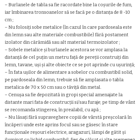
– Burlanele de tabla sa fie racordate bine la coşurile de fum,
iar îmbinarea tronsoanelor să se facă pe o distanţa de 8 -10
cm ;
– Nu folosiţi sobe metalice (în cazul în care pardoseala este
din lemn sau alte materiale combustibile) fără postament
izolator din cărămidă sau alt material termoizolator ;
– Sobele metalice şi burlanele acestora se vor amplasa la
distanţă de cel puţin un metru faţă de pereţii construiţi din
lemn, tavane, uşi şi alte obiecte ce se pot aprinde cu uşurinţă;
– În fata uşilor de alimentare a sobelor cu combustibil solid,
pe pardoseala din lemn, trebuie să fie amplasata o tabla
metalica de 70 x 50 cm sau o tăviţă din metal.
– Cenuşa sa fie depozitată in gropi special amenajate la
distante mari fata de construcţii si/sau furaje; pe timp de vânt
se recomanda stingerea, în prealabil, cu apă ;
– Nu lăsaţi fără supraveghere copiii de vârstă preşcolară în
încăperi unde este aprins focul sau se găsesc în stare
funcţionale reşouri electrice, aragazuri, lămpi de gătit şi
iluminat cu lichid combustibil, fier de călcat şi alte asemenea