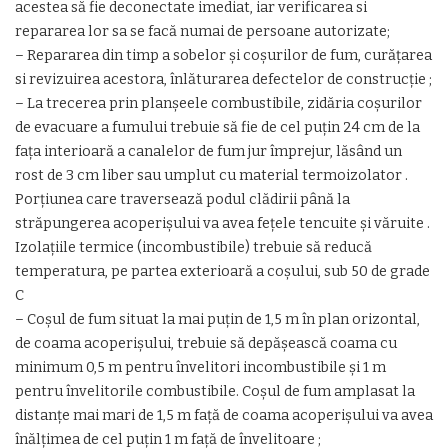
acestea să fie deconectate imediat, iar verificarea si
repararea lor sa se facă numai de persoane autorizate;
– Repararea din timp a sobelor şi coşurilor de fum, curăţarea
si revizuirea acestora, înlăturarea defectelor de construcţie ;
– La trecerea prin planşeele combustibile, zidăria coşurilor
de evacuare a fumului trebuie să fie de cel puţin 24 cm de la
faţa interioară a canalelor de fum jur împrejur, lăsând un
rost de 3 cm liber sau umplut cu material termoizolator .
Porţiunea care traversează podul clădirii până la
străpungerea acoperişului va avea feţele tencuite şi văruite .
Izolaţiile termice (incombustibile) trebuie să reducă
temperatura, pe partea exterioară a coşului, sub 50 de grade
C
– Coșul de fum situat la mai puțin de 1,5 m în plan orizontal,
de coama acoperișului, trebuie să depășească coama cu
minimum 0,5 m pentru învelitori incombustibile și 1 m
pentru învelitorile combustibile. Coșul de fum amplasat la
distanțe mai mari de 1,5 m față de coama acoperișului va avea
înălțimea de cel puțin 1 m față de învelitoare ;