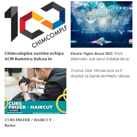
𝗖𝗵𝗶𝗺𝗰𝗼𝗺𝗽𝗹𝗲𝘅 𝘀𝘂𝘀𝘁𝗶𝗻𝗲 𝗲𝗰𝗵𝗶𝗽𝗮
𝐄𝐥𝐞𝐜𝐭𝐫𝐢𝐜 𝐍𝐢𝐠𝐡𝐭𝐬 𝐁𝐫𝐞𝐳𝐨𝐢 𝟐𝟎𝟐𝟐. Rock
𝗦𝗖𝗠 𝗥𝗮𝗺𝗻𝗶𝗰𝘂 𝗩𝗮𝗹𝗰𝗲𝗮 𝗶𝗻
alternativ sub cerul înstelat de la
𝗰𝗮𝗹𝗶𝘁𝗮𝘁𝗲 𝗱𝗲 𝗽𝗮𝗿𝘁𝗲𝗻𝗲𝗿
#𝐁𝐫𝐞𝐳𝐨𝐢𝐮𝐥𝐋𝐮𝐦𝐢𝐢
𝗳𝗶𝗻𝗮𝗻𝘁𝗮𝘁𝗼𝗿
Zvonul zilei: Mircea Iova va fi
director la Garda de Mediu Vâlcea
𝐂𝐔𝐑𝐒 𝐅𝐑𝐈𝐙𝐄𝐑 / 𝐇𝐀𝐈𝐑𝐂𝐔𝐓 –
𝐁𝐚𝐫𝐛𝐞𝐫