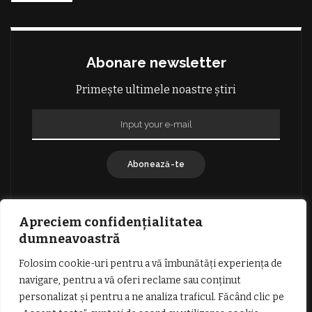
Abonare newsletter
Primește ultimele noastre știri
Abonează-te
Apreciem confidențialitatea
dumneavoastră
Folosim cookie-uri pentru a vă îmbunătăți experiența de
GDPR: POLITICA DE CONFIDENȚIALITATE
navigare, pentru a vă oferi reclame sau conținut
TERMENI SI CONDITII DE UTILIZARE
personalizat și pentru a ne analiza traficul. Făcând clic pe
INFORMATII DESPRE COOKIES
DESPRE NOI