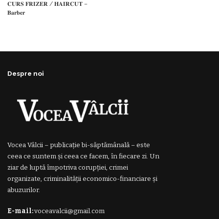
𝐂𝐔𝐑𝐒 𝐅𝐑𝐈𝐙𝐄𝐑 / 𝐇𝐀𝐈𝐑𝐂𝐔𝐓 –
𝐁𝐚𝐫𝐛𝐞𝐫
Despre noi
Vocea Vâlcii – publicație bi-săptămânală – este
ceea ce suntem și ceea ce facem, în fiecare zi. Un
ziar de luptă împotriva corupției, crimei
organizate, criminalității economico-financiare și
abuzurilor.
E-mail:
voceavalcii@gmail.com