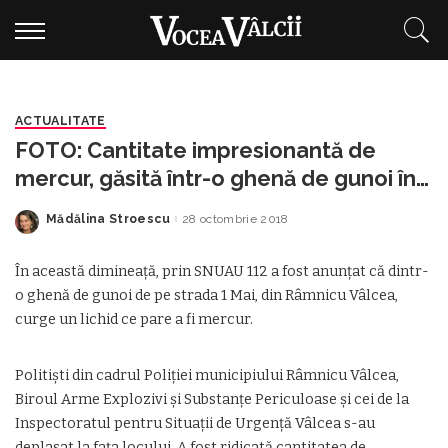
ACTUALITATE
FOTO: Cantitate impresionantă de
mercur, găsită într-o ghenă de gunoi în
zona 1 Mai din Râmnicu Vâlcea
Mădălina Stroescu
28 octombrie 2018
Posted
by
În această dimineață, prin SNUAU 112 a fost anunțat că dintr-
o ghenă de gunoi de pe strada 1 Mai, din Râmnicu Vâlcea,
curge un lichid ce pare a fi mercur.
Politiști din cadrul Poliției municipiului Râmnicu Vâlcea,
Biroul Arme Explozivi și Substanțe Periculoase și cei de la
Inspectoratul pentru Situații de Urgență Vâlcea s-au
deplasat la fața locului. A fost ridicată cantitatea de