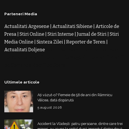
Parteneri Media
Actualitati Argesene
|
Actualitati Sibiene
|
Articole de
Presa
|
Stiri Online
|
Stiri Interne
|
Jurnal de Stiri
|
Stiri
Media Online
|
Sinteza Zilei
|
Reporter de Teren
|
Actualitati Doljene
Rochii Noi
Rochii de Revelion
Rochii
de Banchet
Rochii de Cununie
Magazin de Rochii
Rochii
pe Comanda
Rochii de Seara
Ultimele articole
Ați văzut-o? Femeie de 56 de ani din Râmnicu
Vâlcea, dată dispărută
5 august 2026
Accident la Vlădești: patru persoane, dintre care trei
minori, au ajuns la spital după impactul dintre două