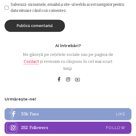
Salvează-mi numele, emailul și site-ul web în acest navigator pentru
data viitoare când o să comentez.
Ai întrebări?
Ne găsești pe rețelele sociale sau pe pagina de
Contact
și revenim cu răspuns în cel mai scurt
timp.
Urmărește-ne!
33k
Fans
LIKE
252
Followers
FOLLOW