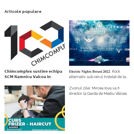
Articole populare
𝗖𝗵𝗶𝗺𝗰𝗼𝗺𝗽𝗹𝗲𝘅 𝘀𝘂𝘀𝘁𝗶𝗻𝗲 𝗲𝗰𝗵𝗶𝗽𝗮
𝐄𝐥𝐞𝐜𝐭𝐫𝐢𝐜 𝐍𝐢𝐠𝐡𝐭𝐬 𝐁𝐫𝐞𝐳𝐨𝐢 𝟐𝟎𝟐𝟐. Rock
𝗦𝗖𝗠 𝗥𝗮𝗺𝗻𝗶𝗰𝘂 𝗩𝗮𝗹𝗰𝗲𝗮 𝗶𝗻
alternativ sub cerul înstelat de la
𝗰𝗮𝗹𝗶𝘁𝗮𝘁𝗲 𝗱𝗲 𝗽𝗮𝗿𝘁𝗲𝗻𝗲𝗿
#𝐁𝐫𝐞𝐳𝐨𝐢𝐮𝐥𝐋𝐮𝐦𝐢𝐢
𝗳𝗶𝗻𝗮𝗻𝘁𝗮𝘁𝗼𝗿
Zvonul zilei: Mircea Iova va fi
director la Garda de Mediu Vâlcea