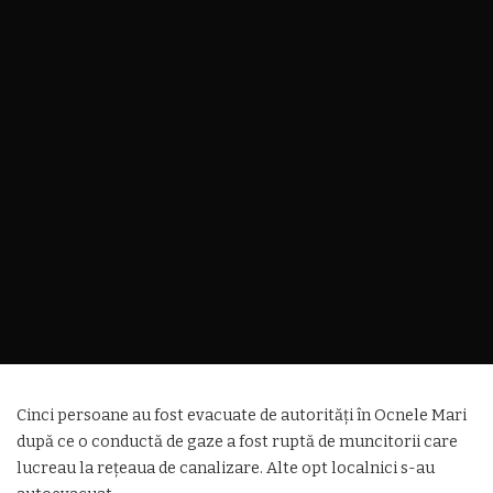
Cinci persoane au fost evacuate de autorități în Ocnele Mari
după ce o conductă de gaze a fost ruptă de muncitorii care
lucreau la rețeaua de canalizare. Alte opt localnici s-au