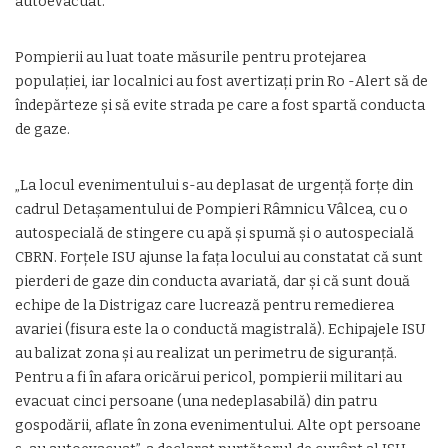
autoevacuat.
Pompierii au luat toate măsurile pentru protejarea
populației, iar localnici au fost avertizați prin Ro -Alert să de
îndepărteze și să evite strada pe care a fost spartă conducta
de gaze.
„La locul evenimentului s-au deplasat de urgenţă forţe din
cadrul Detaşamentului de Pompieri Râmnicu Vâlcea, cu o
autospecială de stingere cu apă şi spumă şi o autospecială
CBRN. Forţele ISU ajunse la faţa locului au constatat că sunt
pierderi de gaze din conducta avariată, dar şi că sunt două
echipe de la Distrigaz care lucrează pentru remedierea
avariei (fisura este la o conductă magistrală). Echipajele ISU
au balizat zona şi au realizat un perimetru de siguranţă.
Pentru a fi în afara oricărui pericol, pompierii militari au
evacuat cinci persoane (una nedeplasabilă) din patru
gospodării, aflate în zona evenimentului. Alte opt persoane