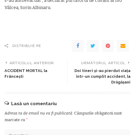
s-au autoevacuat”, a declarat purtătorul de cuvânt al ISU
Vâlcea, Sorin Albinaru.
DISTRIBUIE PE
ARTICOLUL ANTERIOR
URMĂTORUL ARTICOL
ACCIDENT MORTAL la
Doi tineri și-au pierdut viața
Frâncești
într-un cumplit accident, la
Drăgășani
Lasă un comentariu
Adresa ta de email nu va fi publicată.
Câmpurile obligatorii sunt
marcate cu
*