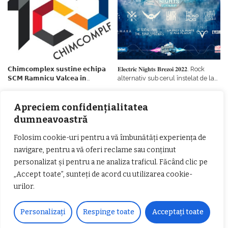
𝗖𝗵𝗶𝗺𝗰𝗼𝗺𝗽𝗹𝗲𝘅 𝘀𝘂𝘀𝘁𝗶𝗻𝗲 𝗲𝗰𝗵𝗶𝗽𝗮
𝐄𝐥𝐞𝐜𝐭𝐫𝐢𝐜 𝐍𝐢𝐠𝐡𝐭𝐬 𝐁𝐫𝐞𝐳𝐨𝐢 𝟐𝟎𝟐𝟐. Rock
𝗦𝗖𝗠 𝗥𝗮𝗺𝗻𝗶𝗰𝘂 𝗩𝗮𝗹𝗰𝗲𝗮 𝗶𝗻
alternativ sub cerul înstelat de la
𝗰𝗮𝗹𝗶𝘁𝗮𝘁𝗲 𝗱𝗲 𝗽𝗮𝗿𝘁𝗲𝗻𝗲𝗿
#𝐁𝐫𝐞𝐳𝐨𝐢𝐮𝐥𝐋𝐮𝐦𝐢𝐢
𝗳𝗶𝗻𝗮𝗻𝘁𝗮𝘁𝗼𝗿
Zvonul zilei: Mircea Iova va fi
Apreciem confidențialitatea
director la Garda de Mediu Vâlcea
dumneavoastră
Folosim cookie-uri pentru a vă îmbunătăți experiența de
navigare, pentru a vă oferi reclame sau conținut
personalizat și pentru a ne analiza traficul. Făcând clic pe
„Accept toate”, sunteți de acord cu utilizarea cookie-
𝐂𝐔𝐑𝐒 𝐅𝐑𝐈𝐙𝐄𝐑 / 𝐇𝐀𝐈𝐑𝐂𝐔𝐓 –
urilor.
𝐁𝐚𝐫𝐛𝐞𝐫
Personalizați
Respinge toate
Acceptați toate