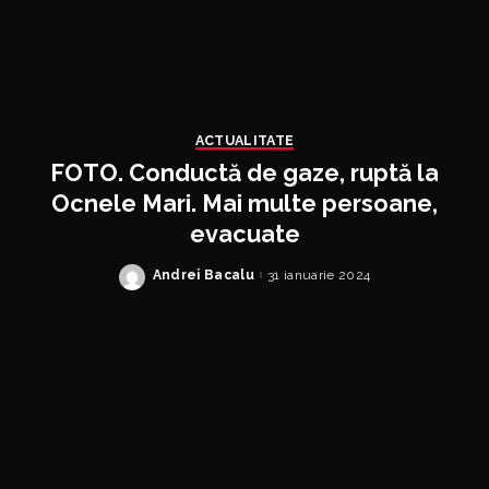
ACTUALITATE
FOTO. Conductă de gaze, ruptă la
Ocnele Mari. Mai multe persoane,
evacuate
Andrei Bacalu
31 ianuarie 2024
Posted
by