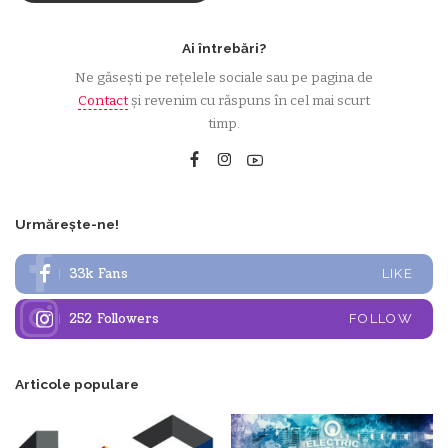
Ai întrebări?
Ne găsești pe rețelele sociale sau pe pagina de
Contact
și revenim cu răspuns în cel mai scurt
timp.
Urmărește-ne!
33k
Fans
LIKE
252
Followers
FOLLOW
Articole populare