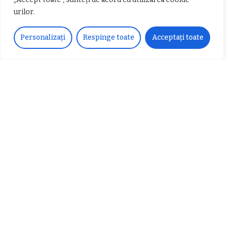
urilor.
𝐂𝐔𝐑𝐒 𝐅𝐑𝐈𝐙𝐄𝐑 / 𝐇𝐀𝐈𝐑𝐂𝐔𝐓 –
Personalizați
Respinge toate
Acceptați toate
𝐁𝐚𝐫𝐛𝐞𝐫
Despre noi
Vocea Vâlcii – publicație bi-săptămânală – este
ceea ce suntem și ceea ce facem, în fiecare zi. Un
ziar de luptă împotriva corupției, crimei
organizate, criminalității economico-financiare și
abuzurilor.