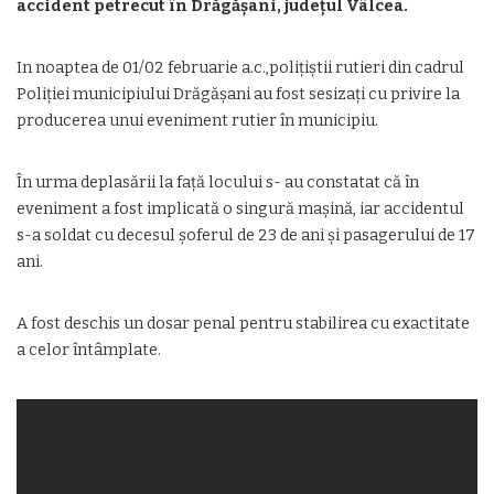
accident petrecut în Drăgășani, județul Vâlcea.
In noaptea de 01/02 februarie a.c.,polițiștii rutieri din cadrul
Poliției municipiului Drăgășani au fost sesizați cu privire la
producerea unui eveniment rutier în municipiu.
În urma deplasării la față locului s- au constatat că în
eveniment a fost implicată o singură mașină, iar accidentul
s-a soldat cu decesul șoferul de 23 de ani și pasagerului de 17
ani.
A fost deschis un dosar penal pentru stabilirea cu exactitate
a celor întâmplate.