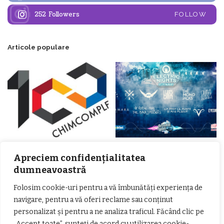
252
Followers
FOLLOW
Articole populare
𝗖𝗵𝗶𝗺𝗰𝗼𝗺𝗽𝗹𝗲𝘅 𝘀𝘂𝘀𝘁𝗶𝗻𝗲 𝗲𝗰𝗵𝗶𝗽𝗮
𝐄𝐥𝐞𝐜𝐭𝐫𝐢𝐜 𝐍𝐢𝐠𝐡𝐭𝐬 𝐁𝐫𝐞𝐳𝐨𝐢 𝟐𝟎𝟐𝟐. Rock
𝗦𝗖𝗠 𝗥𝗮𝗺𝗻𝗶𝗰𝘂 𝗩𝗮𝗹𝗰𝗲𝗮 𝗶𝗻
alternativ sub cerul înstelat de la
Apreciem confidențialitatea
𝗰𝗮𝗹𝗶𝘁𝗮𝘁𝗲 𝗱𝗲 𝗽𝗮𝗿𝘁𝗲𝗻𝗲𝗿
#𝐁𝐫𝐞𝐳𝐨𝐢𝐮𝐥𝐋𝐮𝐦𝐢𝐢
dumneavoastră
𝗳𝗶𝗻𝗮𝗻𝘁𝗮𝘁𝗼𝗿
Zvonul zilei: Mircea Iova va fi
director la Garda de Mediu Vâlcea
Folosim cookie-uri pentru a vă îmbunătăți experiența de
navigare, pentru a vă oferi reclame sau conținut
personalizat și pentru a ne analiza traficul. Făcând clic pe
„Accept toate”, sunteți de acord cu utilizarea cookie-