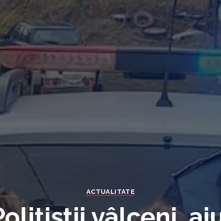
ACTUALITATE
lițiștii vâlceni, a