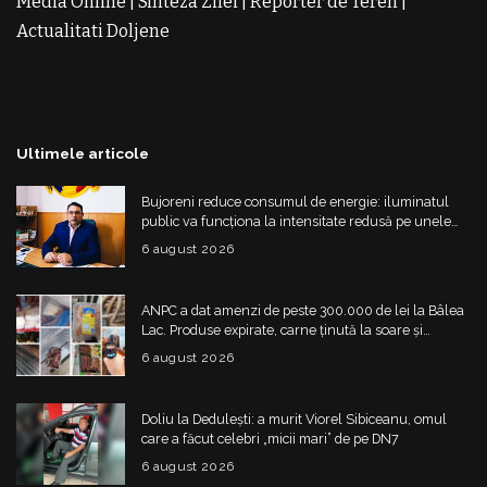
Media Online
|
Sinteza Zilei
|
Reporter de Teren
|
Actualitati Doljene
Rochii Noi
Rochii de Revelion
Rochii
de Banchet
Rochii de Cununie
Magazin de Rochii
Rochii
pe Comanda
Rochii de Seara
Ultimele articole
Bujoreni reduce consumul de energie: iluminatul
public va funcționa la intensitate redusă pe unele
străzi
6 august 2026
ANPC a dat amenzi de peste 300.000 de lei la Bâlea
Lac. Produse expirate, carne ținută la soare și
nereguli grave
6 august 2026
Doliu la Dedulești: a murit Viorel Sibiceanu, omul
care a făcut celebri „micii mari” de pe DN7
6 august 2026