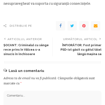
nesupravegheat va suporta cu siguranţă consecinţele.
DISTRIBUIE PE
ARTICOLUL ANTERIOR
URMĂTORUL ARTICOL
ŞOCANT: Criminalul cu sânge
ÎNFIORĂTOR: Fost primar
rece prins în Vâlcea s-a
PSD-ist găsit cu gâtul tăiat
sinucis în închisoare
lângă mașina sa
Lasă un comentariu
Adresa ta de email nu va fi publicată.
Câmpurile obligatorii sunt
marcate cu
*