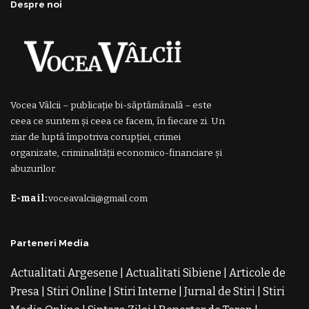
Despre noi
Vocea Vâlcii – publicație bi-săptămânală – este
ceea ce suntem și ceea ce facem, în fiecare zi. Un
ziar de luptă împotriva corupției, crimei
organizate, criminalității economico-financiare și
abuzurilor.
E-mail:
voceavalcii@gmail.com
Parteneri Media
Actualitati Argesene
|
Actualitati Sibiene
|
Articole de
Presa
|
Stiri Online
|
Stiri Interne
|
Jurnal de Stiri
|
Stiri