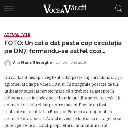
ACTUALITATE
FOTO: Un cal a dat peste cap circulaţia
pe DN7, formându-se astfel cozi
interminabile
Ana Maria Gheorghe
27 noiembrie 2016
Posted
by
Un cal lăsat nesupravegheat a dat peste cap circulaţia şi aşa
aglomerată de pe Valea Oltului. În imaginile postate de un
utilizator supărat nevoie mare că a trebuie să aştepte în
coloana ce se întindea pe cel puţin un kilometru, se vede că
animalul circula chiar printre maşini. Pozele au fost
realizate în localitatea Bujoreni. Femeia a atenţionat că
animalul era speriat. Având în vedere faptul că o tragedie se
putea petrece oricând, proprietarul animalului lăsat