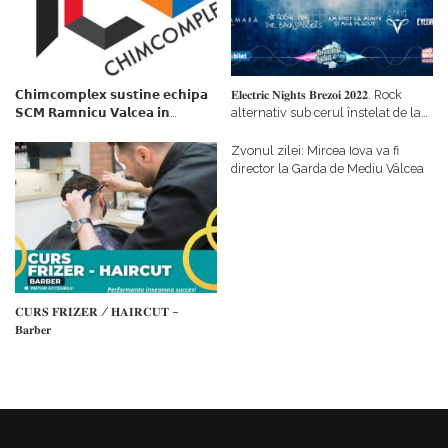
𝗖𝗵𝗶𝗺𝗰𝗼𝗺𝗽𝗹𝗲𝘅 𝘀𝘂𝘀𝘁𝗶𝗻𝗲 𝗲𝗰𝗵𝗶𝗽𝗮
𝐄𝐥𝐞𝐜𝐭𝐫𝐢𝐜 𝐍𝐢𝐠𝐡𝐭𝐬 𝐁𝐫𝐞𝐳𝐨𝐢 𝟐𝟎𝟐𝟐. Rock
𝗦𝗖𝗠 𝗥𝗮𝗺𝗻𝗶𝗰𝘂 𝗩𝗮𝗹𝗰𝗲𝗮 𝗶𝗻
alternativ sub cerul înstelat de la
𝗰𝗮𝗹𝗶𝘁𝗮𝘁𝗲 𝗱𝗲 𝗽𝗮𝗿𝘁𝗲𝗻𝗲𝗿
#𝐁𝐫𝐞𝐳𝐨𝐢𝐮𝐥𝐋𝐮𝐦𝐢𝐢
𝗳𝗶𝗻𝗮𝗻𝘁𝗮𝘁𝗼𝗿
Zvonul zilei: Mircea Iova va fi
director la Garda de Mediu Vâlcea
𝐂𝐔𝐑𝐒 𝐅𝐑𝐈𝐙𝐄𝐑 / 𝐇𝐀𝐈𝐑𝐂𝐔𝐓 –
𝐁𝐚𝐫𝐛𝐞𝐫