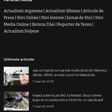
Parteneri Media
Actualitati Argesene
|
Actualitati Sibiene
|
Articole de
Presa
|
Stiri Online
|
Stiri Interne
|
Jurnal de Stiri
|
Stiri
Media Online
|
Sinteza Zilei
|
Reporter de Teren
|
Actualitati Doljene
Rochii Noi
Rochii de Revelion
Rochii
de Banchet
Rochii de Cununie
Magazin de Rochii
Rochii
pe Comanda
Rochii de Seara
Ultimele articole
Apa va fi oprită luni pe mai multe străzi din Râmnicu
Vâlcea. APAVIL anunță lucrări la rețeaua de
alimentare
7 august 2026
Impact puternic pe DN7, la Robești. Două victime
după ce un autoturism a intrat într-un cap de pod
7 august 2026