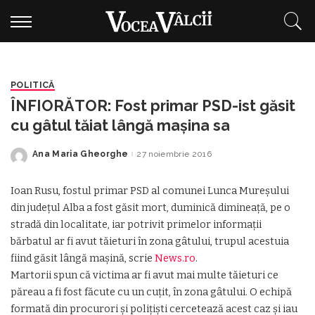
POLITICĂ
ÎNFIORĂTOR: Fost primar PSD-ist găsit
cu gâtul tăiat lângă mașina sa
Ana Maria Gheorghe
27 noiembrie 2016
Posted
by
Ioan Rusu, fostul primar PSD al comunei Lunca Mureşului
din judeţul Alba a fost găsit mort, duminică dimineaţă, pe o
stradă din localitate, iar potrivit primelor informaţii
bărbatul ar fi avut tăieturi în zona gâtului, trupul acestuia
fiind găsit lângă maşină, scrie
News.ro
.
Martorii spun că victima ar fi avut mai multe tăieturi ce
păreau a fi fost făcute cu un cuţit, în zona gâtului. O echipă
formată din procurori şi poliţişti cercetează acest caz şi iau