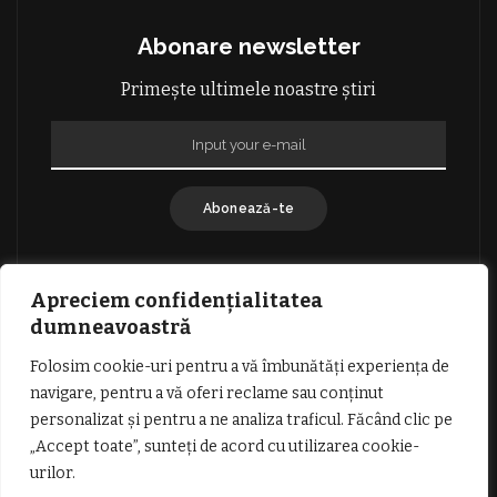
Abonare newsletter
Primește ultimele noastre știri
Abonează-te
Apreciem confidențialitatea
dumneavoastră
Folosim cookie-uri pentru a vă îmbunătăți experiența de
GDPR: POLITICA DE CONFIDENȚIALITATE
navigare, pentru a vă oferi reclame sau conținut
TERMENI SI CONDITII DE UTILIZARE
personalizat și pentru a ne analiza traficul. Făcând clic pe
INFORMATII DESPRE COOKIES
DESPRE NOI
„Accept toate”, sunteți de acord cu utilizarea cookie-
PUBLICITATE
urilor.