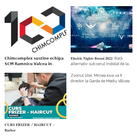
𝗖𝗵𝗶𝗺𝗰𝗼𝗺𝗽𝗹𝗲𝘅 𝘀𝘂𝘀𝘁𝗶𝗻𝗲 𝗲𝗰𝗵𝗶𝗽𝗮
𝐄𝐥𝐞𝐜𝐭𝐫𝐢𝐜 𝐍𝐢𝐠𝐡𝐭𝐬 𝐁𝐫𝐞𝐳𝐨𝐢 𝟐𝟎𝟐𝟐. Rock
𝗦𝗖𝗠 𝗥𝗮𝗺𝗻𝗶𝗰𝘂 𝗩𝗮𝗹𝗰𝗲𝗮 𝗶𝗻
alternativ sub cerul înstelat de la
𝗰𝗮𝗹𝗶𝘁𝗮𝘁𝗲 𝗱𝗲 𝗽𝗮𝗿𝘁𝗲𝗻𝗲𝗿
#𝐁𝐫𝐞𝐳𝐨𝐢𝐮𝐥𝐋𝐮𝐦𝐢𝐢
𝗳𝗶𝗻𝗮𝗻𝘁𝗮𝘁𝗼𝗿
Zvonul zilei: Mircea Iova va fi
director la Garda de Mediu Vâlcea
𝐂𝐔𝐑𝐒 𝐅𝐑𝐈𝐙𝐄𝐑 / 𝐇𝐀𝐈𝐑𝐂𝐔𝐓 –
𝐁𝐚𝐫𝐛𝐞𝐫