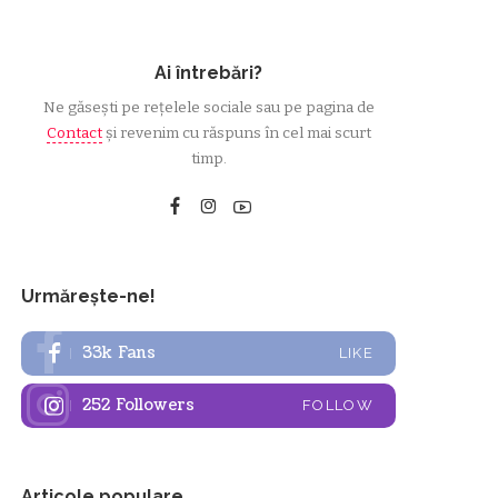
Ai întrebări?
Ne găsești pe rețelele sociale sau pe pagina de
Contact
și revenim cu răspuns în cel mai scurt
timp.
Urmărește-ne!
33k
Fans
LIKE
252
Followers
FOLLOW
Articole populare