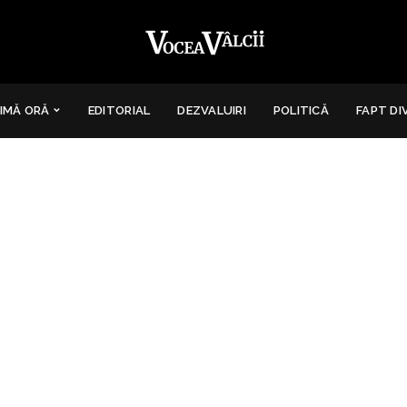
IMĂ ORĂ
EDITORIAL
DEZVALUIRI
POLITICĂ
FAPT DI