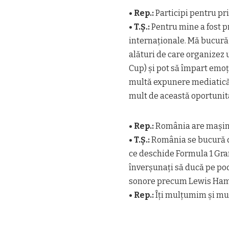
• Rep.:
Participi pentru pri
• T.Ș.:
Pentru mine a fost p
internaționale. Mă bucură
alături de care organizez
Cup) și pot să împart emoți
multă expunere mediatică. 
mult de această oportunit
• Rep.:
România are mașini
• T.Ș.:
România se bucură de
ce deschide Formula 1 Gran
înverșunați să ducă pe po
sonore precum Lewis Hami
• Rep.:
Îți mulțumim și mul