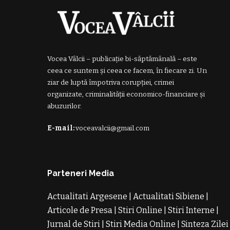
Vocea Vâlcii – publicație bi-săptămânală – este
ceea ce suntem și ceea ce facem, în fiecare zi. Un
ziar de luptă împotriva corupției, crimei
organizate, criminalității economico-financiare și
abuzurilor.
E-mail:
voceavalcii@gmail.com
Parteneri Media
Actualitati Argesene
|
Actualitati Sibiene
|
Articole de Presa
|
Stiri Online
|
Stiri Interne
|
Jurnal de Stiri
|
Stiri Media Online
|
Sinteza Zilei