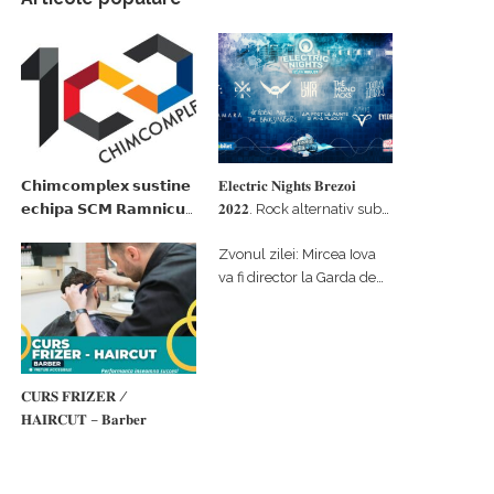
𝗖𝗵𝗶𝗺𝗰𝗼𝗺𝗽𝗹𝗲𝘅 𝘀𝘂𝘀𝘁𝗶𝗻𝗲
𝐄𝐥𝐞𝐜𝐭𝐫𝐢𝐜 𝐍𝐢𝐠𝐡𝐭𝐬 𝐁𝐫𝐞𝐳𝐨𝐢
𝗲𝗰𝗵𝗶𝗽𝗮 𝗦𝗖𝗠 𝗥𝗮𝗺𝗻𝗶𝗰𝘂
𝟐𝟎𝟐𝟐. Rock alternativ sub
𝗩𝗮𝗹𝗰𝗲𝗮 𝗶𝗻 𝗰𝗮𝗹𝗶𝘁𝗮𝘁𝗲 𝗱𝗲
cerul înstelat de la
Zvonul zilei: Mircea Iova
𝗽𝗮𝗿𝘁𝗲𝗻𝗲𝗿 𝗳𝗶𝗻𝗮𝗻𝘁𝗮𝘁𝗼𝗿
#𝐁𝐫𝐞𝐳𝐨𝐢𝐮𝐥𝐋𝐮𝐦𝐢𝐢
va fi director la Garda de
Mediu Vâlcea
𝐂𝐔𝐑𝐒 𝐅𝐑𝐈𝐙𝐄𝐑 /
𝐇𝐀𝐈𝐑𝐂𝐔𝐓 – 𝐁𝐚𝐫𝐛𝐞𝐫