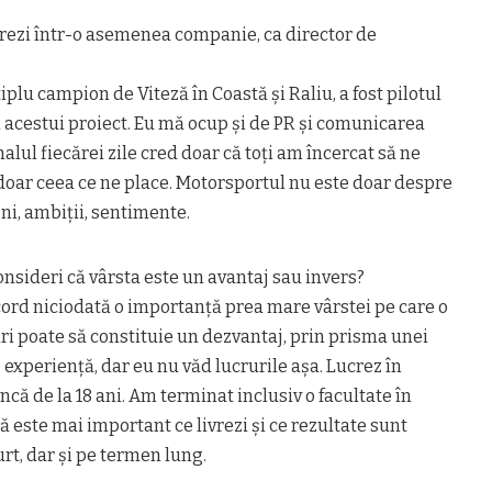
rezi într-o asemenea companie, ca director de
plu campion de Viteză în Coastă și Raliu, a fost pilotul
 acestui proiect. Eu mă ocup și de PR și comunicarea
nalul fiecărei zile cred doar că toți am încercat să ne
doar ceea ce ne place. Motorsportul nu este doar despre
ni, ambiții, sentimente.
Consideri că vârsta este un avantaj sau invers?
ord niciodată o importanță prea mare vârstei pe care o
ri poate să constituie un dezvantaj, prin prisma unei
e experiență, dar eu nu văd lucrurile așa. Lucrez în
că de la 18 ani. Am terminat inclusiv o facultate în
 este mai important ce livrezi și ce rezultate sunt
urt, dar și pe termen lung.