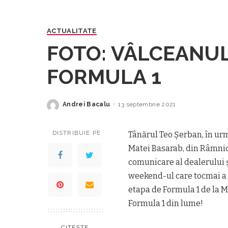
ACTUALITATE
FOTO: VÂLCEANUL c
FORMULA 1
Andrei Bacalu
13 septembrie 2021
Posted
by
DISTRIBUIE PE
Tânărul Teo Șerban, în urm
Matei Basarab, din Râmnicu
comunicare al dealerului 
weekend-ul care tocmai a tr
etapa de Formula 1 de la M
Formula 1 din lume!
CITEȘTE