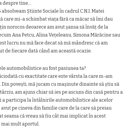
 despre tine…
 absolveam Știinte Sociale în cadrul C.N.I. Matei
ță care mi-a schimbat viața fără ca măcar să îmi dau
țin norocos deoarece am avut șansa să învăț de la
recum Ana Petcu, Alina Vețeleanu, Simona Mărăcine sau
cest lucru nu mă face decat să mă mândresc că am
ut de fiecare dată când am această ocazie.
e automobilistice au fost pasiunea ta?
ciodată cu exactitate care este vârsta la care m-am
 Din povești, mă jucam cu mașinute dinainte să știu să
 târziu, am ajuns chiar să ies pe ascuns din casă pentru a
a participa la întâlnirile automobilistice ale acelor
avut pe cineva din familie care de la care să preiau
 seama că vreau să fiu cât mai implicat în acest
 mai mult aportul.