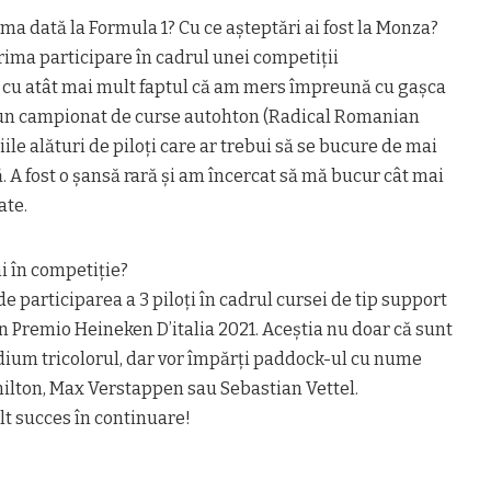
ma dată la Formula 1? Cu ce așteptări ai fost la Monza?
rima participare în cadrul unei competiții
 cu atât mai mult faptul că am mers împreună cu gașca
 un campionat de curse autohton (Radical Romanian
ile alături de piloți care ar trebui să se bucure de mai
A fost o șansă rară și am încercat să mă bucur cât mai
ate.
 în competiție?
 participarea a 3 piloți în cadrul cursei de tip support
 Premio Heineken D’italia 2021. Aceștia nu doar că sunt
dium tricolorul, dar vor împărți paddock-ul cu nume
lton, Max Verstappen sau Sebastian Vettel.
t succes în continuare!