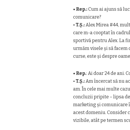
• Rep.:
Cum ai ajuns să luc
comunicare?
•
T.Ș.:
Alex Mirea #44, multi
care m-a cooptat în cadrul
sportivă pentru Alex. La fi
urmăm visele și să facem 
curse, este și despre oame
• Rep.
: Ai doar 24 de ani. 
•
T.Ș.:
Am încercat să nu ac
am. În cele mai multe cazu
concluzii pripite – lipsa d
marketing și comunicare în
acest domeniu. Consider că
vizibile, atât pe termen sc