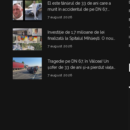
El este tânărul de 33 de ani care a
murit în accidentul de pe DN 67.
Dragoș Mihail lasă în urmă o fetiță
7 august 2026
Investiție de 1,7 milioane de lei
finalizată la Spitalul Mihăești. O nouă
clădire medico-administrativă a fost
7 august 2026
construită
Tragedie pe DN 67, în Vâlcea! Un
șofer de 33 de ani și-a pierdut viața
într-un accident la Budești
7 august 2026