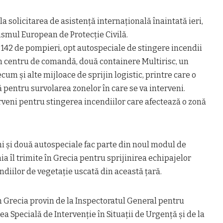
a solicitarea de asistență internațională înaintată ieri,
ismul European de Protecție Civilă.
142 de pompieri, opt autospeciale de stingere incendii
un centru de comandă, două containere Multirisc, un
cum și alte mijloace de sprijin logistic, printre care o
ă pentru survolarea zonelor în care se va interveni.
veni pentru stingerea incendiilor care afectează o zonă
ni și două autospeciale fac parte din noul modul de
a îl trimite în Grecia pentru sprijinirea echipajelor
ndiilor de vegetație uscată din această țară.
n Grecia provin de la Inspectoratul General pentru
ea Specială de Intervenție în Situații de Urgență și de la