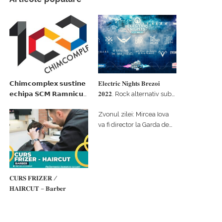
𝗖𝗵𝗶𝗺𝗰𝗼𝗺𝗽𝗹𝗲𝘅 𝘀𝘂𝘀𝘁𝗶𝗻𝗲
𝐄𝐥𝐞𝐜𝐭𝐫𝐢𝐜 𝐍𝐢𝐠𝐡𝐭𝐬 𝐁𝐫𝐞𝐳𝐨𝐢
𝗲𝗰𝗵𝗶𝗽𝗮 𝗦𝗖𝗠 𝗥𝗮𝗺𝗻𝗶𝗰𝘂
𝟐𝟎𝟐𝟐. Rock alternativ sub
𝗩𝗮𝗹𝗰𝗲𝗮 𝗶𝗻 𝗰𝗮𝗹𝗶𝘁𝗮𝘁𝗲 𝗱𝗲
cerul înstelat de la
Zvonul zilei: Mircea Iova
𝗽𝗮𝗿𝘁𝗲𝗻𝗲𝗿 𝗳𝗶𝗻𝗮𝗻𝘁𝗮𝘁𝗼𝗿
#𝐁𝐫𝐞𝐳𝐨𝐢𝐮𝐥𝐋𝐮𝐦𝐢𝐢
va fi director la Garda de
Mediu Vâlcea
𝐂𝐔𝐑𝐒 𝐅𝐑𝐈𝐙𝐄𝐑 /
𝐇𝐀𝐈𝐑𝐂𝐔𝐓 – 𝐁𝐚𝐫𝐛𝐞𝐫