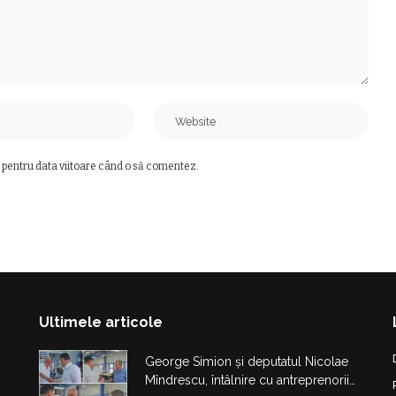
 pentru data viitoare când o să comentez.
Ultimele articole
George Simion și deputatul Nicolae
Mîndrescu, întâlnire cu antreprenorii