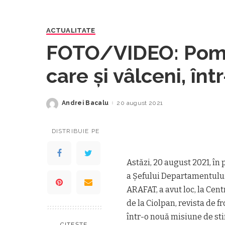
ACTUALITATE
FOTO/VIDEO: Pompi
care și vâlceni, în
sprijinire a Greciei
Andrei Bacalu
20 august 2021
Posted
by
DISTRIBUIE PE
Astăzi, 20 august 2021, în
a Șefului Departamentului 
ARAFAT, a avut loc, la Cen
de la Ciolpan, revista de 
într-o nouă misiune de sti
CITEȘTE