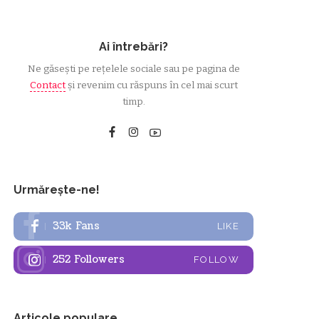
Ai întrebări?
Ne găsești pe rețelele sociale sau pe pagina de
Contact
și revenim cu răspuns în cel mai scurt
timp.
Urmărește-ne!
33k
Fans
LIKE
252
Followers
FOLLOW
Articole populare