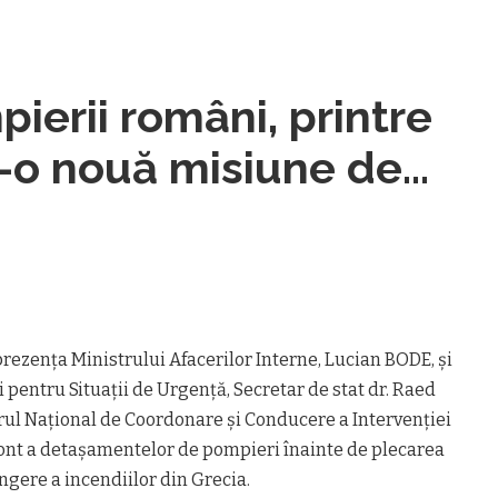
erii români, printre
tr-o nouă misiune de
 în lupta cu incendiile
 prezența Ministrului Afacerilor Interne, Lucian BODE, și
pentru Situații de Urgență, Secretar de stat dr. Raed
trul Național de Coordonare și Conducere a Intervenției
front a detașamentelor de pompieri înainte de plecarea
ngere a incendiilor din Grecia.