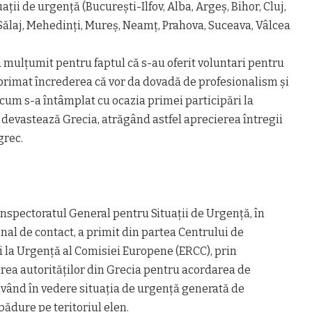
ații de urgență (București-Ilfov, Alba, Argeș, Bihor, Cluj,
Sălaj, Mehedinți, Mureș, Neamț, Prahova, Suceava, Vâlcea
 mulțumit pentru faptul că s-au oferit voluntari pentru
xprimat încrederea că vor da dovadă de profesionalism și
cum s-a întâmplat cu ocazia primei participări la
 devastează Grecia, atrăgând astfel aprecierea întregii
grec.
 Inspectoratul General pentru Situații de Urgență, în
onal de contact, a primit din partea Centrului de
la Urgență al Comisiei Europene (ERCC), prin
area autorităților din Grecia pentru acordarea de
având în vedere situația de urgență generată de
pădure pe teritoriul elen.