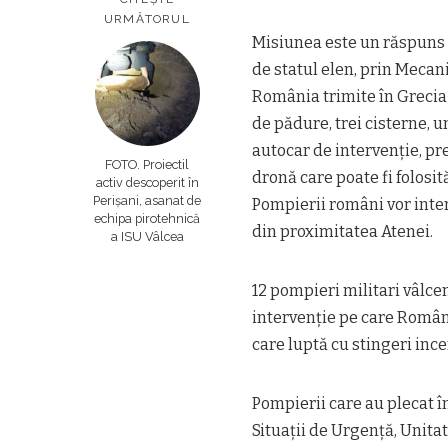
URMĂTORUL
Misiunea este un răspuns l
de statul elen, prin Mecan
România trimite în Grecia 
de pădure, trei cisterne, 
autocar de intervenție, pre
FOTO. Proiectil
dronă care poate fi folosit
activ descoperit în
Perișani, asanat de
Pompierii români vor inter
echipa pirotehnică
din proximitatea Atenei.
a ISU Vâlcea
12 pompieri militari vâlce
intervenție pe care Români
care luptă cu stingeri ince
Pompierii care au plecat î
Situații de Urgență, Unitat