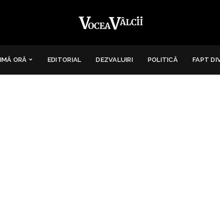
IMĂ ORĂ
EDITORIAL
DEZVALUIRI
POLITICĂ
FAPT DI