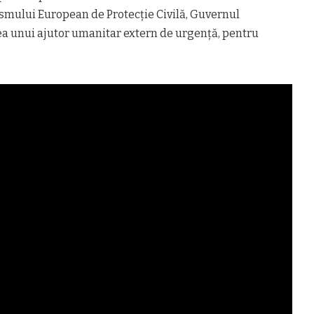
smului European de Protecție Civilă, Guvernul
a unui ajutor umanitar extern de urgență, pentru