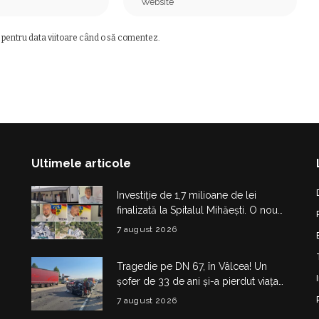
 pentru data viitoare când o să comentez.
Ultimele articole
Investiție de 1,7 milioane de lei
finalizată la Spitalul Mihăești. O nouă
clădire medico-administrativă a fost
7 august 2026
construită
Tragedie pe DN 67, în Vâlcea! Un
șofer de 33 de ani și-a pierdut viața
într-un accident la Budești
7 august 2026