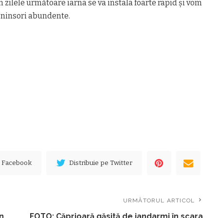
n zilele următoare iarna se va instala foarte rapid și vom
i ninsori abundente.
e Facebook
Distribuie pe Twitter
URMĂTORUL ARTICOL
n
FOTO: Căprioară găsită de jandarmi în scara