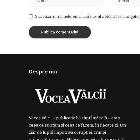
Salvează-mi numele, emailul și site-ul web în acest navigator
Despre noi
Vocea Vâlcii – publicație bi-săptămânală – este
ceea ce suntem și ceea ce facem, în fiecare zi. Un
ziar de luptă împotriva corupției, crimei
organizate, criminalității economico-financiare și