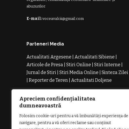
abuzurilor.
E-mail:
voceavalcii@gmail.com
Parteneri Media
Actualitati Argesene
|
Actualitati Sibiene
|
Articole de Presa
|
Stiri Online
|
Stiri Interne
|
Jurnal de Stiri
|
Stiri Media Online
|
Sinteza Zilei
|
Reporter de Teren
|
Actualitati Doljene
Rochii
Noi
Rochii de Revelion
Rochii de Banchet
Rochi
de Cununie
Magazin de Rochii
Rochii pe
Apreciem confidențialitatea
Comanda
Rochii de Seara
dumneavoastră
Folosim cookie-uri pentru a vă îmbunătăți experiența de
navigare, pentru a vă oferi reclame sau conținut