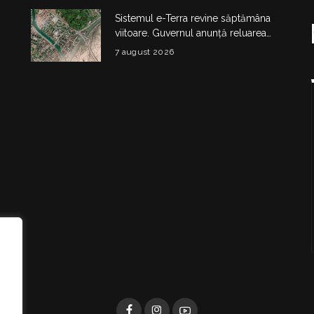
Sistemul e-Terra revine săptămâna
viitoare. Guvernul anunță reluarea
etapizată a activității ANCPI
7 august 2026
i