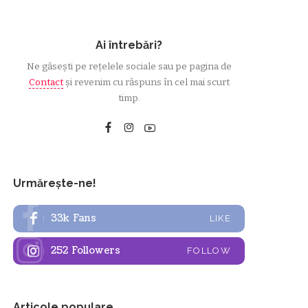
Ai întrebări?
Ne găsești pe rețelele sociale sau pe pagina de
Contact
și revenim cu răspuns în cel mai scurt
timp.
Urmărește-ne!
33k
Fans
LIKE
252
Followers
FOLLOW
Articole populare