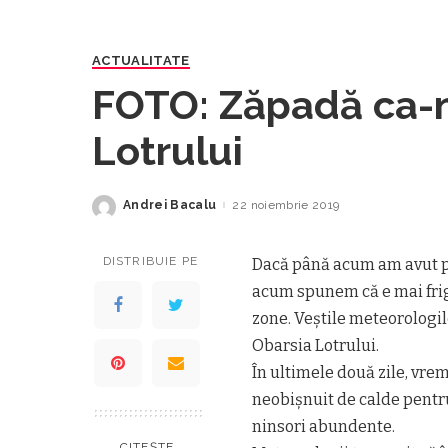
ACTUALITATE
FOTO: Zăpadă ca-n
Lotrului
Andrei Bacalu
22 noiembrie 2019
Posted
by
DISTRIBUIE PE
Dacă până acum am avut pa
acum spunem că e mai frig 
zone. Veştile meteorologil
Obarsia Lotrului.
În ultimele două zile, vr
neobișnuit de calde pentru
ninsori abundente.
CITEȘTE