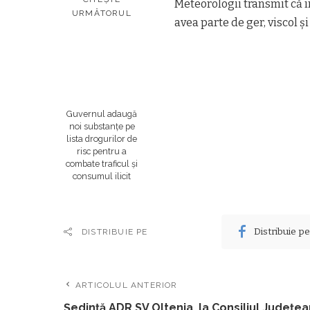
Meteorologii transmit că î
URMĂTORUL
avea parte de ger, viscol ș
Guvernul adaugă
noi substanțe pe
lista drogurilor de
risc pentru a
combate traficul și
consumul ilicit
Distribuie p
DISTRIBUIE PE
ARTICOLUL ANTERIOR
Ședință ADR SV Oltenia, la Consiliul Județea