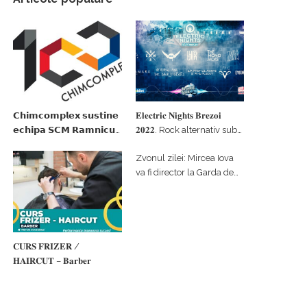
𝗖𝗵𝗶𝗺𝗰𝗼𝗺𝗽𝗹𝗲𝘅 𝘀𝘂𝘀𝘁𝗶𝗻𝗲
𝐄𝐥𝐞𝐜𝐭𝐫𝐢𝐜 𝐍𝐢𝐠𝐡𝐭𝐬 𝐁𝐫𝐞𝐳𝐨𝐢
𝗲𝗰𝗵𝗶𝗽𝗮 𝗦𝗖𝗠 𝗥𝗮𝗺𝗻𝗶𝗰𝘂
𝟐𝟎𝟐𝟐. Rock alternativ sub
𝗩𝗮𝗹𝗰𝗲𝗮 𝗶𝗻 𝗰𝗮𝗹𝗶𝘁𝗮𝘁𝗲 𝗱𝗲
cerul înstelat de la
Zvonul zilei: Mircea Iova
𝗽𝗮𝗿𝘁𝗲𝗻𝗲𝗿 𝗳𝗶𝗻𝗮𝗻𝘁𝗮𝘁𝗼𝗿
#𝐁𝐫𝐞𝐳𝐨𝐢𝐮𝐥𝐋𝐮𝐦𝐢𝐢
va fi director la Garda de
Mediu Vâlcea
𝐂𝐔𝐑𝐒 𝐅𝐑𝐈𝐙𝐄𝐑 /
𝐇𝐀𝐈𝐑𝐂𝐔𝐓 – 𝐁𝐚𝐫𝐛𝐞𝐫