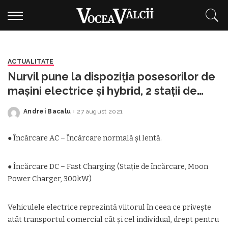
ACTUALITATE
Nurvil pune la dispoziția posesorilor de
mașini electrice și hybrid, 2 stații de
încărcare cu acces permanent
Andrei Bacalu
27 august 2021
Posted
by
● Încărcare AC – Încărcare normală și lentă.
● Încărcare DC – Fast Charging (Stație de încărcare, Moon
Power Charger, 300kW)
Vehiculele electrice reprezintă viitorul în ceea ce privește
atât transportul comercial cât și cel individual, drept pentru