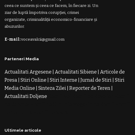
ceea ce suntem și ceea ce facem, în fiecare zi. Un
ziar de luptă împotriva corupției, crimei
organizate, criminalității economico-financiare și
abuzurilor.
E-mail:
voceavalcii@gmail.com
Parteneri Media
Actualitati Argesene
|
Actualitati Sibiene
|
Articole de
Presa
|
Stiri Online
|
Stiri Interne
|
Jurnal de Stiri
|
Stiri
Media Online
|
Sinteza Zilei
|
Reporter de Teren
|
Actualitati Doljene
Rochii Noi
Rochii de Revelion
Rochii
de Banchet
Rochii de Cununie
Magazin de Rochii
Rochii
pe Comanda
Rochii de Seara
Ultimele articole