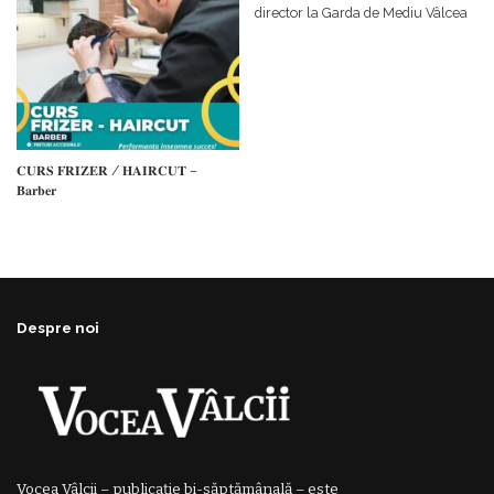
director la Garda de Mediu Vâlcea
𝐂𝐔𝐑𝐒 𝐅𝐑𝐈𝐙𝐄𝐑 / 𝐇𝐀𝐈𝐑𝐂𝐔𝐓 –
𝐁𝐚𝐫𝐛𝐞𝐫
Despre noi
Vocea Vâlcii – publicație bi-săptămânală – este