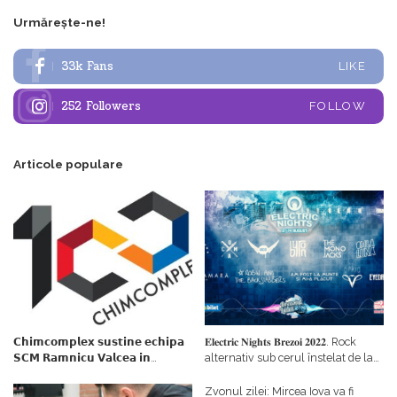
Urmărește-ne!
33k
Fans
LIKE
252
Followers
FOLLOW
Articole populare
𝗖𝗵𝗶𝗺𝗰𝗼𝗺𝗽𝗹𝗲𝘅 𝘀𝘂𝘀𝘁𝗶𝗻𝗲 𝗲𝗰𝗵𝗶𝗽𝗮
𝐄𝐥𝐞𝐜𝐭𝐫𝐢𝐜 𝐍𝐢𝐠𝐡𝐭𝐬 𝐁𝐫𝐞𝐳𝐨𝐢 𝟐𝟎𝟐𝟐. Rock
𝗦𝗖𝗠 𝗥𝗮𝗺𝗻𝗶𝗰𝘂 𝗩𝗮𝗹𝗰𝗲𝗮 𝗶𝗻
alternativ sub cerul înstelat de la
𝗰𝗮𝗹𝗶𝘁𝗮𝘁𝗲 𝗱𝗲 𝗽𝗮𝗿𝘁𝗲𝗻𝗲𝗿
#𝐁𝐫𝐞𝐳𝐨𝐢𝐮𝐥𝐋𝐮𝐦𝐢𝐢
𝗳𝗶𝗻𝗮𝗻𝘁𝗮𝘁𝗼𝗿
Zvonul zilei: Mircea Iova va fi