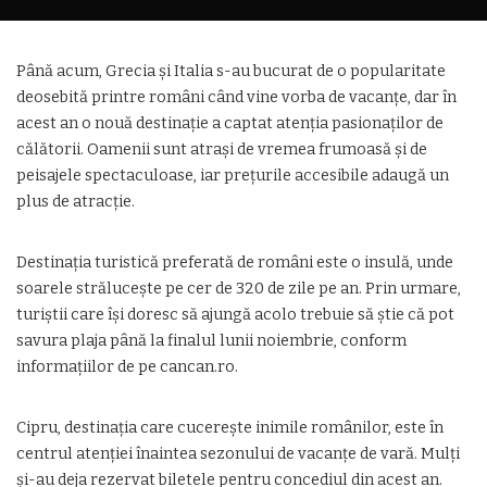
Până acum, Grecia și Italia s-au bucurat de o popularitate
deosebită printre români când vine vorba de vacanțe, dar în
acest an o nouă destinație a captat atenția pasionaților de
călătorii. Oamenii sunt atrași de vremea frumoasă și de
peisajele spectaculoase, iar prețurile accesibile adaugă un
plus de atracție.
Destinația turistică preferată de români este o insulă, unde
soarele strălucește pe cer de 320 de zile pe an. Prin urmare,
turiștii care își doresc să ajungă acolo trebuie să știe că pot
savura plaja până la finalul lunii noiembrie, conform
informațiilor de pe cancan.ro.
Cipru, destinația care cucerește inimile românilor, este în
centrul atenției înaintea sezonului de vacanțe de vară. Mulți
și-au deja rezervat biletele pentru concediul din acest an.