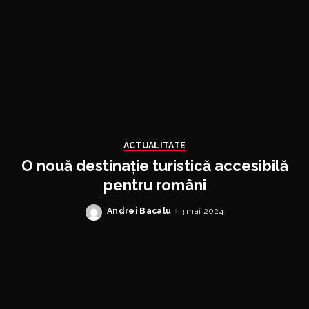
ACTUALITATE
O nouă destinație turistică accesibilă
pentru români
Andrei Bacalu
3 mai 2024
Posted
by