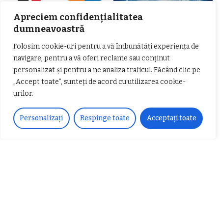
Apreciem confidențialitatea
dumneavoastră
Folosim cookie-uri pentru a vă îmbunătăți experiența de
𝗖𝗵𝗶𝗺𝗰𝗼𝗺𝗽𝗹𝗲𝘅 𝘀𝘂𝘀𝘁𝗶𝗻𝗲 𝗲𝗰𝗵𝗶𝗽𝗮
𝐄𝐥𝐞𝐜𝐭𝐫𝐢𝐜 𝐍𝐢𝐠𝐡𝐭𝐬 𝐁𝐫𝐞𝐳𝐨𝐢 𝟐𝟎𝟐𝟐. Rock
𝗦𝗖𝗠 𝗥𝗮𝗺𝗻𝗶𝗰𝘂 𝗩𝗮𝗹𝗰𝗲𝗮 𝗶𝗻
alternativ sub cerul înstelat de la
navigare, pentru a vă oferi reclame sau conținut
𝗰𝗮𝗹𝗶𝘁𝗮𝘁𝗲 𝗱𝗲 𝗽𝗮𝗿𝘁𝗲𝗻𝗲𝗿
#𝐁𝐫𝐞𝐳𝐨𝐢𝐮𝐥𝐋𝐮𝐦𝐢𝐢
personalizat și pentru a ne analiza traficul. Făcând clic pe
𝗳𝗶𝗻𝗮𝗻𝘁𝗮𝘁𝗼𝗿
Zvonul zilei: Mircea Iova va fi
„Accept toate”, sunteți de acord cu utilizarea cookie-
director la Garda de Mediu Vâlcea
urilor.
Personalizați
Respinge toate
Acceptați toate
𝐂𝐔𝐑𝐒 𝐅𝐑𝐈𝐙𝐄𝐑 / 𝐇𝐀𝐈𝐑𝐂𝐔𝐓 –
𝐁𝐚𝐫𝐛𝐞𝐫