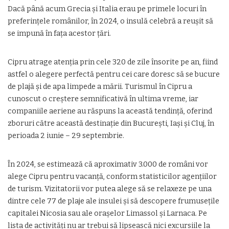
Dacă până acum Grecia și Italia erau pe primele locuri în
preferințele românilor, în 2024, o insulă celebră a reușit să
se impună în fața acestor țări.
Cipru atrage atenția prin cele 320 de zile însorite pe an, fiind
astfel o alegere perfectă pentru cei care doresc să se bucure
de plajă și de apa limpede a mării. Turismul în Cipru a
cunoscut o creștere semnificativă în ultima vreme, iar
companiile aeriene au răspuns la această tendință, oferind
zboruri către această destinație din București, Iași și Cluj, în
perioada 2 iunie – 29 septembrie.
În 2024, se estimează că aproximativ 3.000 de români vor
alege Cipru pentru vacanță, conform statisticilor agențiilor
de turism. Vizitatorii vor putea alege să se relaxeze pe una
dintre cele 77 de plaje ale insulei și să descopere frumusețile
capitalei Nicosia sau ale orașelor Limassol și Larnaca. Pe
lista de activități nu ar trebui să lipsească nici excursiile la