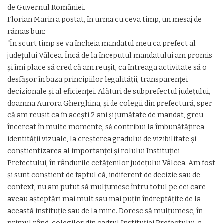
de Guvernul României.
Florian Marin a postat, în urma cu ceva timp, un mesaj de
rămas bun:
“În scurt timp se va încheia mandatul meu ca prefect al
judeţului Vâlcea. Încă de la începutul mandatului am promis
şi îmi place să cred că am reuşit, ca întreaga activitate să o
desfăşor în baza principiilor legalităţii, transparenţei
decizionale şi al eficienţei. Alături de subprefectul judeţului,
doamna Aurora Gherghina, şi de colegii din prefectură, sper
că am reuşit ca în aceşti 2 ani şi jumătate de mandat, greu
încercat în multe momente, să contribui la îmbunătăţirea
identităţii vizuale, la creşterea gradului de vizibilitate şi
conştientizarea al importanţei şi rolului Instituţiei
Prefectului, în rândurile cetăţenilor judeţului Vâlcea. Am fost
şi sunt conştient de faptul că, indiferent de decizie sau de
context, nu am putut să mulţumesc întru totul pe cei care
aveau aşteptări mai mult sau mai puţin îndreptăţite de la
această instituţie sau de la mine. Doresc să mulţumesc, în
primul rând, colegilor din cadrul Instituţiei Prefectului, a