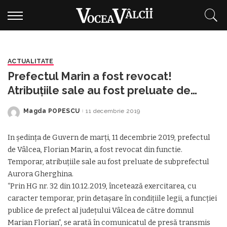
ACTUALITATE
Prefectul Marin a fost revocat!
Atribuțiile sale au fost preluate de
Aurora Gherghina
Magda POPESCU
11 decembrie 2019
Posted
by
In şedinţa de Guvern de marţi, 11 decembrie 2019, prefectul
de Vâlcea, Florian Marin, a fost revocat din functie.
Temporar, atribuțiile sale au fost preluate de subprefectul
Aurora Gherghina.
“Prin HG nr. 32 din 10.12.2019, încetează exercitarea, cu
caracter temporar, prin detaşare în condiţiile legii, a funcţiei
publice de prefect al judeţului Vâlcea de către domnul
Marian Florian”, se arată în comunicatul de presă transmis