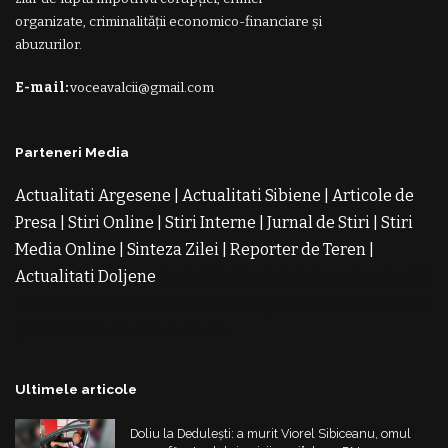
organizate, criminalității economico-financiare și
abuzurilor.
E-mail:
voceavalcii@gmail.com
Parteneri Media
Actualitati Argesene
|
Actualitati Sibiene
|
Articole de
Presa
|
Stiri Online
|
Stiri Interne
|
Jurnal de Stiri
|
Stiri
Media Online
|
Sinteza Zilei
|
Reporter de Teren
|
Actualitati Doljene
Rochii Noi
Rochii de Revelion
Rochii
de Banchet
Rochii de Cununie
Magazin de Rochii
Rochii
pe Comanda
Rochii de Seara
Ultimele articole
Doliu la Dedulești: a murit Viorel Sibiceanu, omul