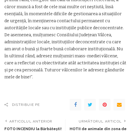
căror muncă a fost de cele mai multe ori neştiută, însă
esenţială, în momentele dificile de gestionarea a situaţiilor
de urgenţă, în menţinerea contactului permanent cu
autorităţile locale sau cu instituţiile publice deconcentrate.
De asemenea, mulţumesc Consiliului Judeţean Vâlcea,
administraţiilor locale, instituţiilor deconcentrate cu care
am avut o bună şi foarte bună colaborare instituţională. Nu
în ultimul rând, adresez mulţumiri mass-mediei vâlcene,
care a reflectat cu obiectivitate atât activitatea instituţiei cât
şi pe cea personală. Tuturor vâlcenilor le adresez gândurile
mele de bine!”.
DISTRIBUIE PE
ARTICOLUL ANTERIOR
URMĂTORUL ARTICOL
FOTO INCENDIU la Bărbătești!
HOTII de animale din zona de