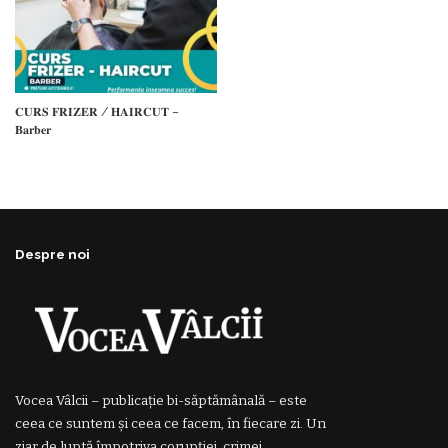
𝐂𝐔𝐑𝐒 𝐅𝐑𝐈𝐙𝐄𝐑 / 𝐇𝐀𝐈𝐑𝐂𝐔𝐓 –
𝐁𝐚𝐫𝐛𝐞𝐫
Despre noi
Vocea Vâlcii – publicație bi-săptămânală – este
ceea ce suntem și ceea ce facem, în fiecare zi. Un
ziar de luptă împotriva corupției, crimei