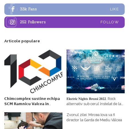
33k
Fans
LIKE
252
Followers
FOLLOW
Articole populare
𝗖𝗵𝗶𝗺𝗰𝗼𝗺𝗽𝗹𝗲𝘅 𝘀𝘂𝘀𝘁𝗶𝗻𝗲 𝗲𝗰𝗵𝗶𝗽𝗮
𝐄𝐥𝐞𝐜𝐭𝐫𝐢𝐜 𝐍𝐢𝐠𝐡𝐭𝐬 𝐁𝐫𝐞𝐳𝐨𝐢 𝟐𝟎𝟐𝟐. Rock
𝗦𝗖𝗠 𝗥𝗮𝗺𝗻𝗶𝗰𝘂 𝗩𝗮𝗹𝗰𝗲𝗮 𝗶𝗻
alternativ sub cerul înstelat de la
𝗰𝗮𝗹𝗶𝘁𝗮𝘁𝗲 𝗱𝗲 𝗽𝗮𝗿𝘁𝗲𝗻𝗲𝗿
#𝐁𝐫𝐞𝐳𝐨𝐢𝐮𝐥𝐋𝐮𝐦𝐢𝐢
𝗳𝗶𝗻𝗮𝗻𝘁𝗮𝘁𝗼𝗿
Zvonul zilei: Mircea Iova va fi
director la Garda de Mediu Vâlcea