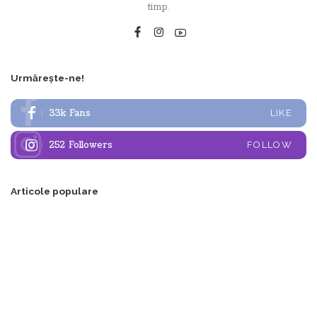
timp.
Urmărește-ne!
33k
Fans
LIKE
252
Followers
FOLLOW
Articole populare