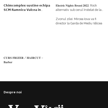
𝗖𝗵𝗶𝗺𝗰𝗼𝗺𝗽𝗹𝗲𝘅 𝘀𝘂𝘀𝘁𝗶𝗻𝗲 𝗲𝗰𝗵𝗶𝗽𝗮
𝐄𝐥𝐞𝐜𝐭𝐫𝐢𝐜 𝐍𝐢𝐠𝐡𝐭𝐬 𝐁𝐫𝐞𝐳𝐨𝐢 𝟐𝟎𝟐𝟐. Rock
𝗦𝗖𝗠 𝗥𝗮𝗺𝗻𝗶𝗰𝘂 𝗩𝗮𝗹𝗰𝗲𝗮 𝗶𝗻
alternativ sub cerul înstelat de la
𝗰𝗮𝗹𝗶𝘁𝗮𝘁𝗲 𝗱𝗲 𝗽𝗮𝗿𝘁𝗲𝗻𝗲𝗿
#𝐁𝐫𝐞𝐳𝐨𝐢𝐮𝐥𝐋𝐮𝐦𝐢𝐢
𝗳𝗶𝗻𝗮𝗻𝘁𝗮𝘁𝗼𝗿
Zvonul zilei: Mircea Iova va fi
director la Garda de Mediu Vâlcea
𝐂𝐔𝐑𝐒 𝐅𝐑𝐈𝐙𝐄𝐑 / 𝐇𝐀𝐈𝐑𝐂𝐔𝐓 –
𝐁𝐚𝐫𝐛𝐞𝐫
Despre noi