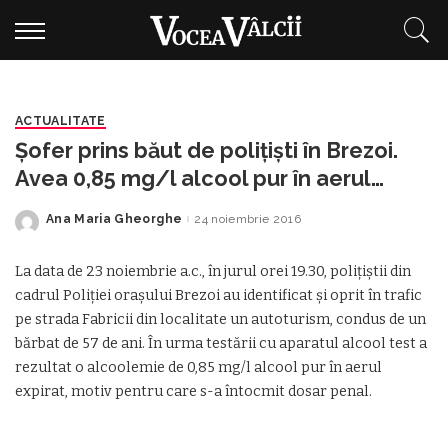
ACTUALITATE
Şofer prins băut de poliţişti în Brezoi.
Avea 0,85 mg/l alcool pur în aerul
expirat
Ana Maria Gheorghe
24 noiembrie 2016
Posted
by
La data de 23 noiembrie a.c., în jurul orei 19.30, poliţiştii din
cadrul Poliţiei oraşului Brezoi au identificat şi oprit în trafic
pe strada Fabricii din localitate un autoturism, condus de un
bărbat de 57 de ani. În urma testării cu aparatul alcool test a
rezultat o alcoolemie de 0,85 mg/l alcool pur în aerul
expirat, motiv pentru care s-a întocmit dosar penal.