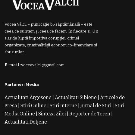
Vocea Vâlcii – publicație bi-săptămânală – este
ceea ce suntem și ceea ce facem, în fiecare zi. Un
ziar de luptă împotriva corupției, crimei
organizate, criminalității economico-financiare și
abuzurilor.
E-mail:
voceavalcii@gmail.com
Parteneri Media
Actualitati Argesene
|
Actualitati Sibiene
|
Articole de
Presa
|
Stiri Online
|
Stiri Interne
|
Jurnal de Stiri
|
Stiri
Media Online
|
Sinteza Zilei
|
Reporter de Teren
|
Actualitati Doljene
Rochii Noi
Rochii de Revelion
Rochii
de Banchet
Rochii de Cununie
Magazin de Rochii
Rochii