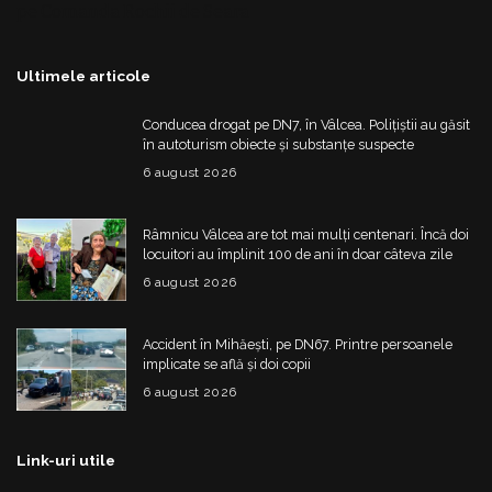
pe Comanda
Rochii de Seara
Ultimele articole
Conducea drogat pe DN7, în Vâlcea. Polițiștii au găsit
în autoturism obiecte și substanțe suspecte
6 august 2026
Râmnicu Vâlcea are tot mai mulți centenari. Încă doi
locuitori au împlinit 100 de ani în doar câteva zile
6 august 2026
Accident în Mihăești, pe DN67. Printre persoanele
implicate se află și doi copii
6 august 2026
Link-uri utile