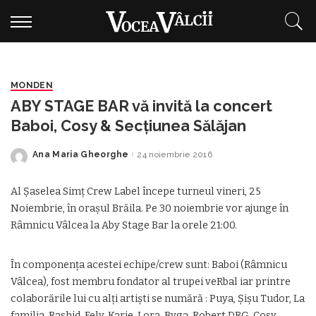
MONDEN
ABY STAGE BAR vă invită la concert
Baboi, Cosy & Secţiunea Sălăjan
Ana Maria Gheorghe
24 noiembrie 2016
Posted
by
Al Şaselea Simţ Crew Label începe turneul vineri, 25
Noiembrie, în oraşul Brăila. Pe 30 noiembrie vor ajunge în
Râmnicu Vâlcea la Aby Stage Bar la orele 21:00.
În componenţa acestei echipe/crew sunt: Baboi (Râmnicu
Vâlcea), fost membru fondator al trupei veRbal iar printre
colaborările lui cu alţi artişti se numără : Puya, Şişu Tudor, La
familia, Rashid, Fely, Karie, Lora, Byga, Robert DRG, Cosy,