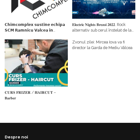
𝗖𝗵𝗶𝗺𝗰𝗼𝗺𝗽𝗹𝗲𝘅 𝘀𝘂𝘀𝘁𝗶𝗻𝗲 𝗲𝗰𝗵𝗶𝗽𝗮
𝐄𝐥𝐞𝐜𝐭𝐫𝐢𝐜 𝐍𝐢𝐠𝐡𝐭𝐬 𝐁𝐫𝐞𝐳𝐨𝐢 𝟐𝟎𝟐𝟐. Rock
𝗦𝗖𝗠 𝗥𝗮𝗺𝗻𝗶𝗰𝘂 𝗩𝗮𝗹𝗰𝗲𝗮 𝗶𝗻
alternativ sub cerul înstelat de la
𝗰𝗮𝗹𝗶𝘁𝗮𝘁𝗲 𝗱𝗲 𝗽𝗮𝗿𝘁𝗲𝗻𝗲𝗿
#𝐁𝐫𝐞𝐳𝐨𝐢𝐮𝐥𝐋𝐮𝐦𝐢𝐢
𝗳𝗶𝗻𝗮𝗻𝘁𝗮𝘁𝗼𝗿
Zvonul zilei: Mircea Iova va fi
director la Garda de Mediu Vâlcea
𝐂𝐔𝐑𝐒 𝐅𝐑𝐈𝐙𝐄𝐑 / 𝐇𝐀𝐈𝐑𝐂𝐔𝐓 –
𝐁𝐚𝐫𝐛𝐞𝐫
Despre noi