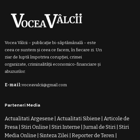
Vocea Vâlcii – publicație bi-săptămânală – este
ceea ce suntem și ceea ce facem, în fiecare zi. Un
ziar de luptă împotriva corupției, crimei
organizate, criminalității economico-financiare și
abuzurilor.
E-mail:
voceavalcii@gmail.com
Parteneri Media
Actualitati Argesene
|
Actualitati Sibiene
|
Articole de
Presa
|
Stiri Online
|
Stiri Interne
|
Jurnal de Stiri
|
Stiri
Media Online
|
Sinteza Zilei
|
Reporter de Teren
|