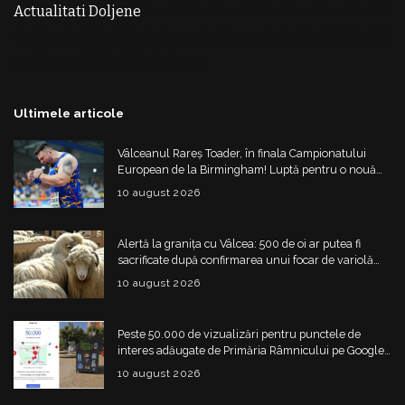
Actualitati Doljene
Rochii Noi
Rochii de Revelion
Rochii
de Banchet
Rochii de Cununie
Magazin de Rochii
Rochii
pe Comanda
Rochii de Seara
Ultimele articole
Vâlceanul Rareș Toader, în finala Campionatului
European de la Birmingham! Luptă pentru o nouă
medalie
10 august 2026
Alertă la granița cu Vâlcea: 500 de oi ar putea fi
sacrificate după confirmarea unui focar de variolă
ovină
10 august 2026
Peste 50.000 de vizualizări pentru punctele de
interes adăugate de Primăria Râmnicului pe Google
Maps
10 august 2026