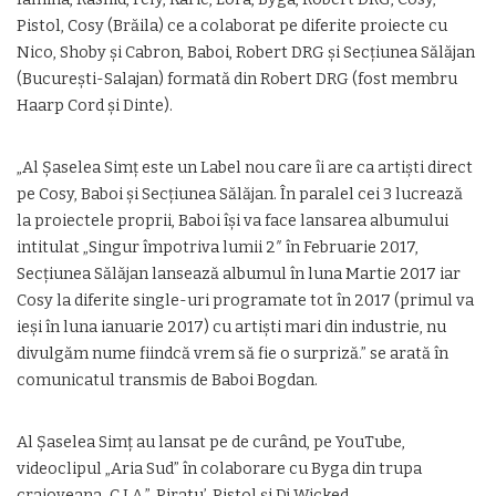
Pistol, Cosy (Brăila) ce a colaborat pe diferite proiecte cu
Nico, Shoby şi Cabron, Baboi, Robert DRG şi Secţiunea Sălăjan
(Bucureşti-Salajan) formată din Robert DRG (fost membru
Haarp Cord şi Dinte).
„Al Şaselea Simţ este un Label nou care îi are ca artişti direct
pe Cosy, Baboi şi Secţiunea Sălăjan. În paralel cei 3 lucrează
la proiectele proprii, Baboi îşi va face lansarea albumului
intitulat „Singur împotriva lumii 2″ în Februarie 2017,
Secţiunea Sălăjan lansează albumul în luna Martie 2017 iar
Cosy la diferite single-uri programate tot în 2017 (primul va
ieşi în luna ianuarie 2017) cu artişti mari din industrie, nu
divulgăm nume fiindcă vrem să fie o surpriză.” se arată în
comunicatul transmis de Baboi Bogdan.
Al Şaselea Simţ au lansat pe de curând, pe YouTube,
videoclipul „Aria Sud” în colaborare cu Byga din trupa
craioveana „C.I.A.”, Piratu’, Pistol şi Dj Wicked.