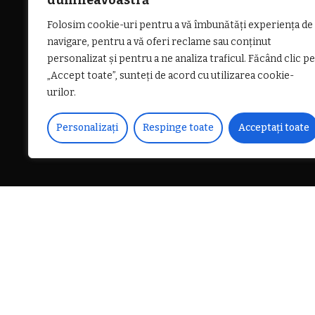
dumneavoastră
Folosim cookie-uri pentru a vă îmbunătăți experiența de
navigare, pentru a vă oferi reclame sau conținut
personalizat și pentru a ne analiza traficul. Făcând clic pe
„Accept toate”, sunteți de acord cu utilizarea cookie-
urilor.
Personalizați
Respinge toate
Acceptați toate
DISTRIBUIE PE
Un tânăr în vârstă de 23 d
plecat de la domiciliul să
zilei de ieri, 5 ianuarie 202
cadrul Poliției Orașului Băi