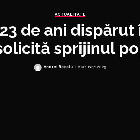
ACTUALITATE
23 de ani dispărut 
solicită sprijinul p
Andrei Bacalu
6 ianuarie 2025
Posted
by