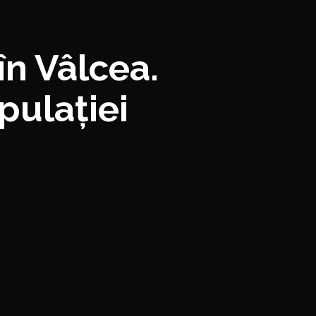
în Vâlcea.
opulației