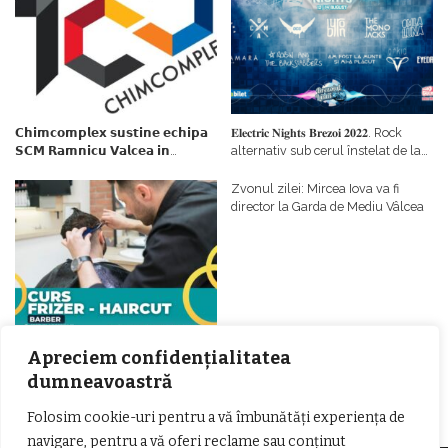
𝗖𝗵𝗶𝗺𝗰𝗼𝗺𝗽𝗹𝗲𝘅 𝘀𝘂𝘀𝘁𝗶𝗻𝗲 𝗲𝗰𝗵𝗶𝗽𝗮
𝐄𝐥𝐞𝐜𝐭𝐫𝐢𝐜 𝐍𝐢𝐠𝐡𝐭𝐬 𝐁𝐫𝐞𝐳𝐨𝐢 𝟐𝟎𝟐𝟐. Rock
𝗦𝗖𝗠 𝗥𝗮𝗺𝗻𝗶𝗰𝘂 𝗩𝗮𝗹𝗰𝗲𝗮 𝗶𝗻
alternativ sub cerul înstelat de la
𝗰𝗮𝗹𝗶𝘁𝗮𝘁𝗲 𝗱𝗲 𝗽𝗮𝗿𝘁𝗲𝗻𝗲𝗿
#𝐁𝐫𝐞𝐳𝐨𝐢𝐮𝐥𝐋𝐮𝐦𝐢𝐢
𝗳𝗶𝗻𝗮𝗻𝘁𝗮𝘁𝗼𝗿
Zvonul zilei: Mircea Iova va fi
director la Garda de Mediu Vâlcea
𝐂𝐔𝐑𝐒 𝐅𝐑𝐈𝐙𝐄𝐑 / 𝐇𝐀𝐈𝐑𝐂𝐔𝐓 –
Apreciem confidențialitatea
𝐁𝐚𝐫𝐛𝐞𝐫
dumneavoastră
Folosim cookie-uri pentru a vă îmbunătăți experiența de
navigare, pentru a vă oferi reclame sau conținut