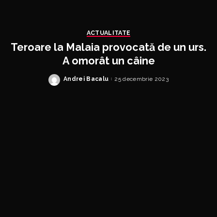
ACTUALITATE
Teroare la Malaia provocată de un urs.
A omorât un câine
Andrei Bacalu
25 decembrie 2023
Posted
by