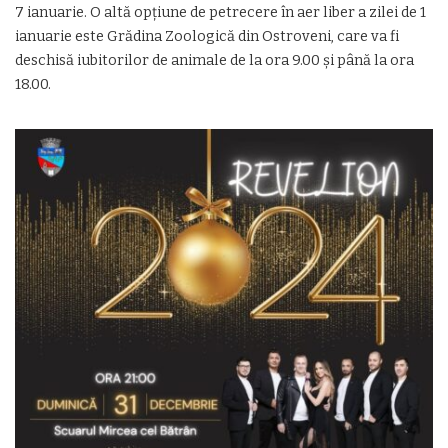
7 ianuarie. O altă opțiune de petrecere în aer liber a zilei de 1
ianuarie este Grădina Zoologică din Ostroveni, care va fi
deschisă iubitorilor de animale de la ora 9.00 și până la ora
18.00.