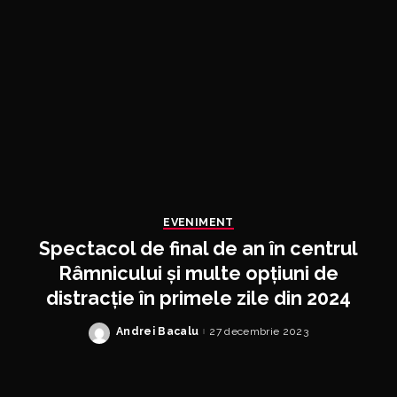
EVENIMENT
Spectacol de final de an în centrul
Râmnicului și multe opțiuni de
distracție în primele zile din 2024
Andrei Bacalu
27 decembrie 2023
Posted
by