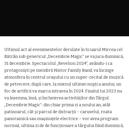
Ultimul act al evenimentelor derulate în Scuarul Mircea cel
Bătrân sub genericul „Decembrie Magic” se va juca duminică,
31 decembrie. Spectacolul „Revelion 2024”, avându-i ca
protagoniști pe membrii Nistor Family Band, va încinge
atmosfera în centrul orașului cu un super-recital de muzică
de petrecere, după care, la miezul ultimei nopți a anului, un
foc de artificii va marca intrarea în 2024. Finalul lui 2023 nu
va însemna, însă, și încheierea activităților din Târgul
„Decembrie Magic”: din chiar prima zi a noului an, atât
patinoarul, cât și parcul de distracții – caruselul, roata
panoramică sau mașinuțele electrice – vor avea program
normal, ultima zi de de funcționare a târgului fiind duminică,