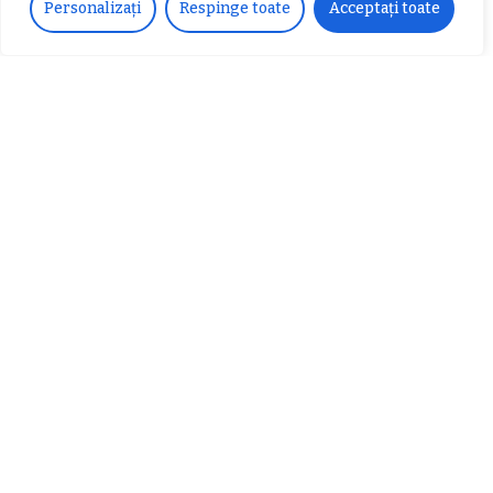
Personalizați
Respinge toate
Acceptați toate
𝗰𝗮𝗹𝗶𝘁𝗮𝘁𝗲 𝗱𝗲 𝗽𝗮𝗿𝘁𝗲𝗻𝗲𝗿
#𝐁𝐫𝐞𝐳𝐨𝐢𝐮𝐥𝐋𝐮𝐦𝐢𝐢
𝗳𝗶𝗻𝗮𝗻𝘁𝗮𝘁𝗼𝗿
Zvonul zilei: Mircea Iova va fi
director la Garda de Mediu Vâlcea
𝐂𝐔𝐑𝐒 𝐅𝐑𝐈𝐙𝐄𝐑 / 𝐇𝐀𝐈𝐑𝐂𝐔𝐓 –
𝐁𝐚𝐫𝐛𝐞𝐫
Despre noi