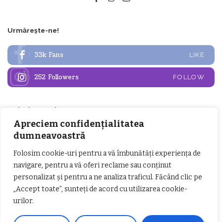
Urmărește-ne!
33k
Fans
LIKE
252
Followers
FOLLOW
Articole populare
Apreciem confidențialitatea
dumneavoastră
Folosim cookie-uri pentru a vă îmbunătăți experiența de
navigare, pentru a vă oferi reclame sau conținut
personalizat și pentru a ne analiza traficul. Făcând clic pe
„Accept toate”, sunteți de acord cu utilizarea cookie-
urilor.
𝗖𝗵𝗶𝗺𝗰𝗼𝗺𝗽𝗹𝗲𝘅 𝘀𝘂𝘀𝘁𝗶𝗻𝗲 𝗲𝗰𝗵𝗶𝗽𝗮
𝐄𝐥𝐞𝐜𝐭𝐫𝐢𝐜 𝐍𝐢𝐠𝐡𝐭𝐬 𝐁𝐫𝐞𝐳𝐨𝐢 𝟐𝟎𝟐𝟐. Rock
𝗦𝗖𝗠 𝗥𝗮𝗺𝗻𝗶𝗰𝘂 𝗩𝗮𝗹𝗰𝗲𝗮 𝗶𝗻
alternativ sub cerul înstelat de la