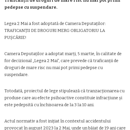
Traficanții de droguri de mare risc nu mai pot primi
pedepse cu suspendare.
Legea 2 Mai a fost adoptată de Camera Deputaților:
TRAFICANȚII DE DROGURI MERG OBLIGATORIU LA
PUȘCĂRIE!
Camera Deputaților a adoptat marți, 5 martie, în calitate de
for decizional „Legea 2 Mai”, care prevede că traficanții de
droguri de mare risc nu mai pot primi pedepse cu
suspendare.
Totodată, proiectul de lege stipulează că tranzacționarea cu
produse care au efecte psihoactive constituie infracțiune și
este pedepsită cu închisoarea de la 3 la 10 ani.
Actul normativ a fost inițiat în contextul accidentului
provocat în august 2023 la 2 Mai, unde un băiat de 19 ani care