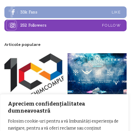
33k
Fans
LIKE
252
Followers
FOLLOW
Articole populare
𝗖𝗵𝗶𝗺𝗰𝗼𝗺𝗽𝗹𝗲𝘅 𝘀𝘂𝘀𝘁𝗶𝗻𝗲 𝗲𝗰𝗵𝗶𝗽𝗮
Apreciem confidențialitatea
𝐄𝐥𝐞𝐜𝐭𝐫𝐢𝐜 𝐍𝐢𝐠𝐡𝐭𝐬 𝐁𝐫𝐞𝐳𝐨𝐢 𝟐𝟎𝟐𝟐. Rock
𝗦𝗖𝗠 𝗥𝗮𝗺𝗻𝗶𝗰𝘂 𝗩𝗮𝗹𝗰𝗲𝗮 𝗶𝗻
alternativ sub cerul înstelat de la
dumneavoastră
𝗰𝗮𝗹𝗶𝘁𝗮𝘁𝗲 𝗱𝗲 𝗽𝗮𝗿𝘁𝗲𝗻𝗲𝗿
#𝐁𝐫𝐞𝐳𝐨𝐢𝐮𝐥𝐋𝐮𝐦𝐢𝐢
𝗳𝗶𝗻𝗮𝗻𝘁𝗮𝘁𝗼𝗿
Zvonul zilei: Mircea Iova va fi
Folosim cookie-uri pentru a vă îmbunătăți experiența de
director la Garda de Mediu Vâlcea
navigare, pentru a vă oferi reclame sau conținut