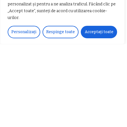
personalizat și pentru a ne analiza traficul. Făcând clic pe
„Accept toate”, sunteți de acord cu utilizarea cookie-
urilor.
Personalizați
Respinge toate
Acceptați toate
𝐂𝐔𝐑𝐒 𝐅𝐑𝐈𝐙𝐄𝐑 / 𝐇𝐀𝐈𝐑𝐂𝐔𝐓 –
𝐁𝐚𝐫𝐛𝐞𝐫
Despre noi
Vocea Vâlcii – publicație bi-săptămânală – este
ceea ce suntem și ceea ce facem, în fiecare zi. Un