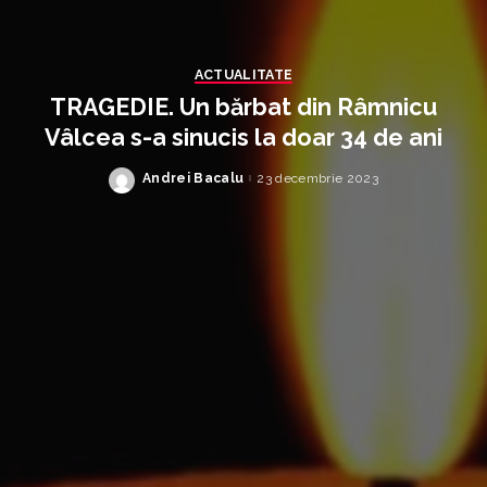
ACTUALITATE
TRAGEDIE. Un bărbat din Râmnicu
Vâlcea s-a sinucis la doar 34 de ani
Andrei Bacalu
23 decembrie 2023
Posted
by