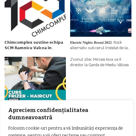
𝗖𝗵𝗶𝗺𝗰𝗼𝗺𝗽𝗹𝗲𝘅 𝘀𝘂𝘀𝘁𝗶𝗻𝗲 𝗲𝗰𝗵𝗶𝗽𝗮
𝐄𝐥𝐞𝐜𝐭𝐫𝐢𝐜 𝐍𝐢𝐠𝐡𝐭𝐬 𝐁𝐫𝐞𝐳𝐨𝐢 𝟐𝟎𝟐𝟐. Rock
𝗦𝗖𝗠 𝗥𝗮𝗺𝗻𝗶𝗰𝘂 𝗩𝗮𝗹𝗰𝗲𝗮 𝗶𝗻
alternativ sub cerul înstelat de la
𝗰𝗮𝗹𝗶𝘁𝗮𝘁𝗲 𝗱𝗲 𝗽𝗮𝗿𝘁𝗲𝗻𝗲𝗿
#𝐁𝐫𝐞𝐳𝐨𝐢𝐮𝐥𝐋𝐮𝐦𝐢𝐢
𝗳𝗶𝗻𝗮𝗻𝘁𝗮𝘁𝗼𝗿
Zvonul zilei: Mircea Iova va fi
director la Garda de Mediu Vâlcea
𝐂𝐔𝐑𝐒 𝐅𝐑𝐈𝐙𝐄𝐑 / 𝐇𝐀𝐈𝐑𝐂𝐔𝐓 –
Apreciem confidențialitatea
𝐁𝐚𝐫𝐛𝐞𝐫
dumneavoastră
Folosim cookie-uri pentru a vă îmbunătăți experiența de
navigare, pentru a vă oferi reclame sau conținut