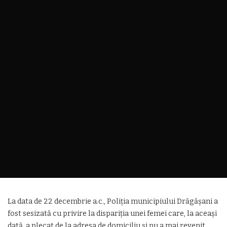
La data de 22 decembrie a.c., Poliția municipiului Drăgășani a
fost sesizată cu privire la dispariția unei femei care, la aceași
dată, a plecat de la adresa de domiciliu și nu a mai revenit