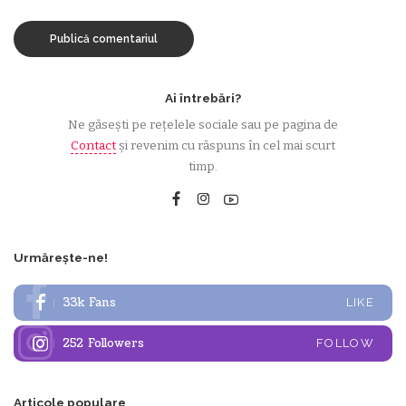
Ai întrebări?
Ne găsești pe rețelele sociale sau pe pagina de
Contact
și revenim cu răspuns în cel mai scurt
timp.
Urmărește-ne!
33k
Fans
LIKE
252
Followers
FOLLOW
Articole populare