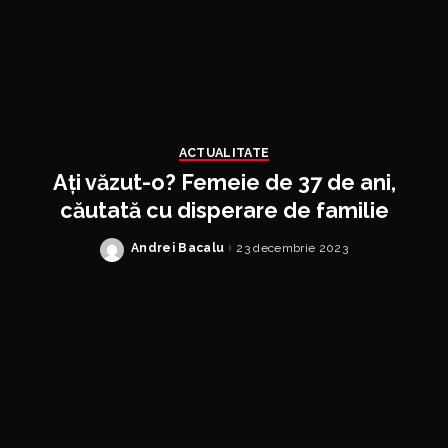
ACTUALITATE
Ați văzut-o? Femeie de 37 de ani,
căutată cu disperare de familie
Andrei Bacalu
23 decembrie 2023
Posted
by