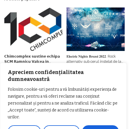
𝗖𝗵𝗶𝗺𝗰𝗼𝗺𝗽𝗹𝗲𝘅 𝘀𝘂𝘀𝘁𝗶𝗻𝗲 𝗲𝗰𝗵𝗶𝗽𝗮
𝐄𝐥𝐞𝐜𝐭𝐫𝐢𝐜 𝐍𝐢𝐠𝐡𝐭𝐬 𝐁𝐫𝐞𝐳𝐨𝐢 𝟐𝟎𝟐𝟐. Rock
𝗦𝗖𝗠 𝗥𝗮𝗺𝗻𝗶𝗰𝘂 𝗩𝗮𝗹𝗰𝗲𝗮 𝗶𝗻
alternativ sub cerul înstelat de la
𝗰𝗮𝗹𝗶𝘁𝗮𝘁𝗲 𝗱𝗲 𝗽𝗮𝗿𝘁𝗲𝗻𝗲𝗿
#𝐁𝐫𝐞𝐳𝐨𝐢𝐮𝐥𝐋𝐮𝐦𝐢𝐢
Apreciem confidențialitatea
𝗳𝗶𝗻𝗮𝗻𝘁𝗮𝘁𝗼𝗿
Zvonul zilei: Mircea Iova va fi
director la Garda de Mediu Vâlcea
dumneavoastră
Folosim cookie-uri pentru a vă îmbunătăți experiența de
navigare, pentru a vă oferi reclame sau conținut
personalizat și pentru a ne analiza traficul. Făcând clic pe
„Accept toate”, sunteți de acord cu utilizarea cookie-
urilor.
𝐂𝐔𝐑𝐒 𝐅𝐑𝐈𝐙𝐄𝐑 / 𝐇𝐀𝐈𝐑𝐂𝐔𝐓 –
𝐁𝐚𝐫𝐛𝐞𝐫