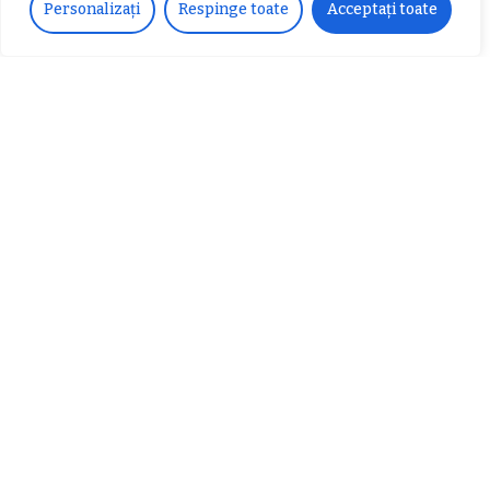
Personalizați
Respinge toate
Acceptați toate
Despre noi
Vocea Vâlcii – publicație bi-săptămânală – este
ceea ce suntem și ceea ce facem, în fiecare zi. Un
ziar de luptă împotriva corupției, crimei
organizate, criminalității economico-financiare și
abuzurilor.
E-mail:
voceavalcii@gmail.com