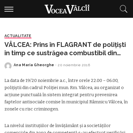
ACTUALITATE
VÂLCEA: Prins în FLAGRANT de poliţişti
în timp ce sustrăgea combustibil din
nişte autotrenuri
Ana Maria Gheorghe
20 noiembrie 2016
Posted
by
La data de 19/20 noiembrie a.c., între orele 22.00 – 06.00,
poliţiştii din cadrul Poliţiei mun. Rm. Vâlcea, au organizat o
acţiune punctuală în sistem integrat pentru prevenirea
faptelor antisociale comise în municipiul Râmnicu Vâlcea, în
zonele cu risc criminogen.
La nivelul instituţiilor de învăţământ şi a societăţilor
comerciale din zona de competenţă s-au efectuat verificări