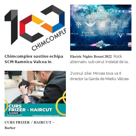
𝗖𝗵𝗶𝗺𝗰𝗼𝗺𝗽𝗹𝗲𝘅 𝘀𝘂𝘀𝘁𝗶𝗻𝗲 𝗲𝗰𝗵𝗶𝗽𝗮
𝐄𝐥𝐞𝐜𝐭𝐫𝐢𝐜 𝐍𝐢𝐠𝐡𝐭𝐬 𝐁𝐫𝐞𝐳𝐨𝐢 𝟐𝟎𝟐𝟐. Rock
𝗦𝗖𝗠 𝗥𝗮𝗺𝗻𝗶𝗰𝘂 𝗩𝗮𝗹𝗰𝗲𝗮 𝗶𝗻
alternativ sub cerul înstelat de la
𝗰𝗮𝗹𝗶𝘁𝗮𝘁𝗲 𝗱𝗲 𝗽𝗮𝗿𝘁𝗲𝗻𝗲𝗿
#𝐁𝐫𝐞𝐳𝐨𝐢𝐮𝐥𝐋𝐮𝐦𝐢𝐢
𝗳𝗶𝗻𝗮𝗻𝘁𝗮𝘁𝗼𝗿
Zvonul zilei: Mircea Iova va fi
director la Garda de Mediu Vâlcea
𝐂𝐔𝐑𝐒 𝐅𝐑𝐈𝐙𝐄𝐑 / 𝐇𝐀𝐈𝐑𝐂𝐔𝐓 –
𝐁𝐚𝐫𝐛𝐞𝐫