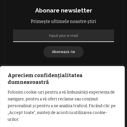
Abonare newsletter
Primește ultimele noastre știri
Abonează-te
Apreciem confidențialitatea
dumneavoastră
Folosim cookie-uri pentru a vă îmbunătăți experiența de
GDPR: POLITICA DE CONFIDENȚIALITATE
navigare, pentru a vă oferi reclame sau conținut
TERMENI SI CONDITII DE UTILIZARE
personalizat și pentru a ne analiza traficul. Făcând clic pe
INFORMATII DESPRE COOKIES
DESPRE NOI
„Accept toate”, sunteți de acord cu utilizarea cookie-
PUBLICITATE
urilor.