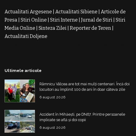
Actualitati Argesene
|
Actualitati Sibiene
|
Articole de
Presa
|
Stiri Online
|
Stiri Interne
|
Jurnal de Stiri
|
Stiri
Media Online
|
Sinteza Zilei
|
Reporter de Teren
|
Actualitati Doljene
Rochii Noi
Rochii de Revelion
Rochii
de Banchet
Rochii de Cununie
Magazin de Rochii
Rochii
pe Comanda
Rochii de Seara
Ultimele articole
Râmnicu Vâlcea are tot mai mulți centenari. Încă doi
locuitori au împlinit 100 de ani în doar câteva zile
6 august 2026
Accident în Mihăești, pe DN67. Printre persoanele
implicate se află și doi copii
6 august 2026