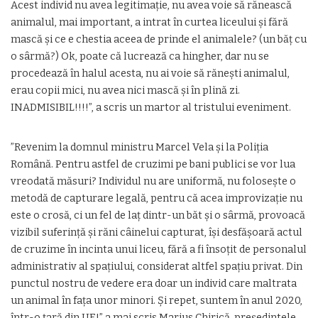
Acest individ nu avea legitimație, nu avea voie să rănească
animalul, mai important, a intrat în curtea liceului și fără
mască și ce e chestia aceea de prinde el animalele? (un băț cu
o sârmă?) Ok, poate că lucrează ca hingher, dar nu se
procedează în halul acesta, nu ai voie să rănești animalul,
erau copii mici, nu avea nici mască și în plină zi.
INADMISIBIL!!!!”, a scris un martor al tristului eveniment.
”Revenim la domnul ministru Marcel Vela și la Poliția
Română. Pentru astfel de cruzimi pe bani publici se vor lua
vreodată măsuri? Individul nu are uniformă, nu folosește o
metodă de capturare legală, pentru că acea improvizație nu
este o crosă, ci un fel de laț dintr-un băt și o sârmă, provoacă
vizibil suferință și răni câinelui capturat, își desfășoară actul
de cruzime în incinta unui liceu, fără a fi însoțit de personalul
administrativ al spațiului, considerat altfel spațiu privat. Din
punctul nostru de vedere era doar un individ care maltrata
un animal în fața unor minori. Și repet, suntem în anul 2020,
într-o țară din UE!” a mai scris Marius Chirică, președintele