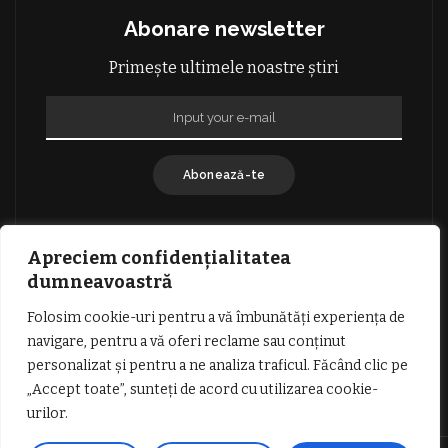
Abonare newsletter
Primește ultimele noastre știri
Abonează-te
Apreciem confidențialitatea
dumneavoastră
Folosim cookie-uri pentru a vă îmbunătăți experiența de
GDPR: POLITICA DE CONFIDENȚIALITATE
navigare, pentru a vă oferi reclame sau conținut
TERMENI SI CONDITII DE UTILIZARE
personalizat și pentru a ne analiza traficul. Făcând clic pe
INFORMATII DESPRE COOKIES
DESPRE NOI
„Accept toate”, sunteți de acord cu utilizarea cookie-
PUBLICITATE
urilor.