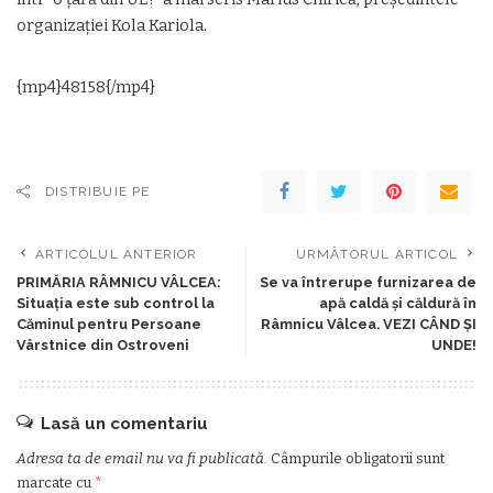
organizației Kola Kariola.
{mp4}48158{/mp4}
DISTRIBUIE PE
ARTICOLUL ANTERIOR
URMĂTORUL ARTICOL
PRIMĂRIA RÂMNICU VÂLCEA:
Se va întrerupe furnizarea de
Situaţia este sub control la
apă caldă și căldură în
Căminul pentru Persoane
Râmnicu Vâlcea. VEZI CÂND ȘI
Vârstnice din Ostroveni
UNDE!
Lasă un comentariu
Adresa ta de email nu va fi publicată.
Câmpurile obligatorii sunt
marcate cu
*