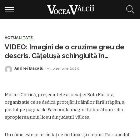
ACTUALITATE
VIDEO: Imagini de o cruzime greu de
descris. Cățelușă schingiuită în
prezența unor copii
Andrei Bacalu
5 noiembrie 2020
Posted
by
Marius Chirică, preşedintele asociaţiei Kola Kariola,
organizaţie ce se dedică protejării câinilor fără stăpân, a
postat pe pagina de Facebook imagini tulburătoare, din
apropierea unui liceu din județul Vâlcea.
Un câine este prins în laț de un tânăr și chinuit. Patrupedul