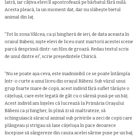
latră, iar câțiva elevi îl apostrofează pe bărbatul fără milă.
Acesta pleacă, la un moment dat, dar nu slăbește bietul
animal din laț.
”Tot în zona Vâlcea, ca și hingherii de ieri, de data aceasta în
orasul Babeni, niște elevi de liceu sunt martorii acestei scene
parcă desprinsă dintr-un film de groază. Redau textul scris
de unul dintre ei”, scrie președintele Chirică.
”Nu se poate așa ceva, este inadmisibil ce se poate întâmpla
într-o curte a unui liceu din orașul Băbeni. Sub văzul unui
grup foarte mare de copii, acest individ fără suflet târăște o
cățelușă, care este legată de gât cu o sârmă pusă pe un băț.
Acest individ am înțeles că lucrează la Primăria Orașului
Băbeni ca și hingher, în plină zi să maltrateze, să
schinguiască săracul animal sub privirile a zeci de copii care
plângeau și strigau să lase cățelușa în pace deoarece
începuse să sângereze din cauza acelei sârme puse pe un baț.