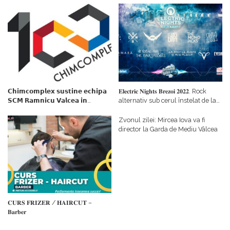
𝗖𝗵𝗶𝗺𝗰𝗼𝗺𝗽𝗹𝗲𝘅 𝘀𝘂𝘀𝘁𝗶𝗻𝗲 𝗲𝗰𝗵𝗶𝗽𝗮
𝐄𝐥𝐞𝐜𝐭𝐫𝐢𝐜 𝐍𝐢𝐠𝐡𝐭𝐬 𝐁𝐫𝐞𝐳𝐨𝐢 𝟐𝟎𝟐𝟐. Rock
𝗦𝗖𝗠 𝗥𝗮𝗺𝗻𝗶𝗰𝘂 𝗩𝗮𝗹𝗰𝗲𝗮 𝗶𝗻
alternativ sub cerul înstelat de la
𝗰𝗮𝗹𝗶𝘁𝗮𝘁𝗲 𝗱𝗲 𝗽𝗮𝗿𝘁𝗲𝗻𝗲𝗿
#𝐁𝐫𝐞𝐳𝐨𝐢𝐮𝐥𝐋𝐮𝐦𝐢𝐢
𝗳𝗶𝗻𝗮𝗻𝘁𝗮𝘁𝗼𝗿
Zvonul zilei: Mircea Iova va fi
director la Garda de Mediu Vâlcea
𝐂𝐔𝐑𝐒 𝐅𝐑𝐈𝐙𝐄𝐑 / 𝐇𝐀𝐈𝐑𝐂𝐔𝐓 –
𝐁𝐚𝐫𝐛𝐞𝐫