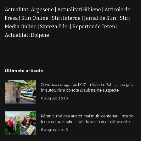
Actualitati Argesene
|
Actualitati Sibiene
|
Articole de
Presa
|
Stiri Online
|
Stiri Interne
|
Jurnal de Stiri
|
Stiri
Media Online
|
Sinteza Zilei
|
Reporter de Teren
|
Actualitati Doljene
Rochii Noi
Rochii de Revelion
Rochii
de Banchet
Rochii de Cununie
Magazin de Rochii
Rochii
pe Comanda
Rochii de Seara
Ultimele articole
Conducea drogat pe DN7, în Vâlcea. Polițiștii au găsit
în autoturism obiecte și substanțe suspecte
6 august 2026
Râmnicu Vâlcea are tot mai mulți centenari. Încă doi
locuitori au împlinit 100 de ani în doar câteva zile
6 august 2026