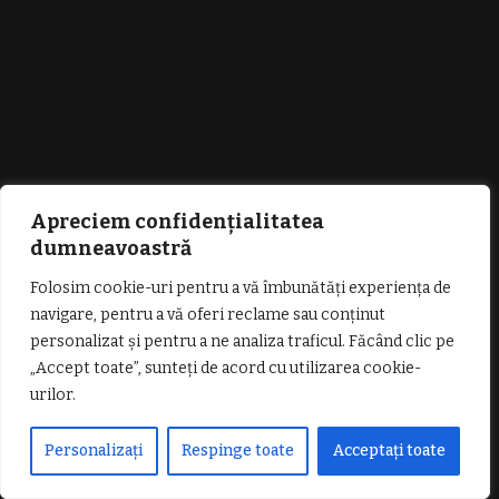
Accident la Vlădești: patru persoane, dintre care trei minori, au ajuns la
spital după impactul dintre două mașini
Apreciem confidențialitatea
dumneavoastră
Folosim cookie-uri pentru a vă îmbunătăți experiența de
navigare, pentru a vă oferi reclame sau conținut
personalizat și pentru a ne analiza traficul. Făcând clic pe
„Accept toate”, sunteți de acord cu utilizarea cookie-
Gest de o cruzime șocantă la Horezu: un câine aruncat de la etajul 4.
Bărbatul acuzat a fost reținut de polițiști
urilor.
Personalizați
Respinge toate
Acceptați toate